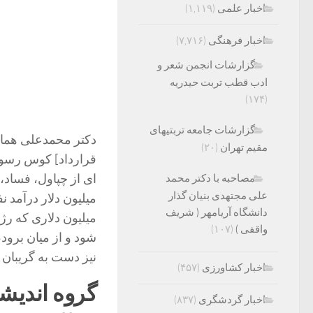
اخبار علمی
(۱,۱۱۹)
اخبار فرهنگی
(۷,۷۱۶)
گزارشات انجمن شعر و
ادب قطب تربت حیدریه
(۱۷۴)
گزارشات جامعه تربتیهای
مقیم تهران
(۲۰)
قرارداد] کوس رسوای
ای از چپاول، فساد،
مصاحبه با دکتر محمد
علی مجتهدی بنیان گذار
دانشگاه آریامهر ( شریف
واقفی )
(۱۰۷)
شود و از میان برود،
نیز دست به گریبان 
اخبار کشاورزی
(۴۵۷)
گروه اندیش
اخبار گردشگری
(۸۳۷)