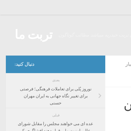
Skip to content
تربت ما
 تربت حیدریه میباشد مطالب گوناگون
ار
دنبال کنید:
بعدی
نوروز پُلی برای تعاملات فرهنگی؛ فرصتی
برای تغییر نگاه جهانی به ایران مهران
ن
حسنی
قبلی
عده ای می خواهند مجلس را مقابل شورای
عالی امنیت ملی قرار دهند افشاگری یک