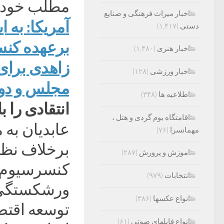
مطلب خود در
اخبار میراث فرهنگی و صنایع
آمریکا: به ا
دستی
(۱,۴۱۷)
برعهده کنس
اخبار هنری
(۱,۴۸۰)
زاهدی برای
اخبار ورزشی
(۱۲۸)
مجلس و دو
اطلاعیه ها
(۳۴۸)
انتقادی را 
اقامتگاه بوم گردی و هتل ،
عابدیان به 
مهمانسرا
(۷۶)
برخلاف نظر 
اموزش و پرورش
(۲۸۷)
کنسرسیوم و 
انتخابات
(۹۷۹)
ورشکستگی ک
انواع عکسها
(۳۸۶)
توسعه اقتصا
انواع فایلهای صوتی
(۶۱)