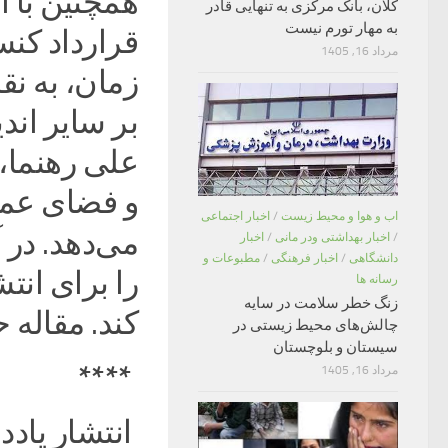
همچنین با ا
کلان، بانک مرکزی به تنهایی قادر
به مهار تورم نیست
قرارداد کن
مرداد 16, 1405
زمان، به نق
بر سایر اندی
علی رهنما،
و فضای عمو
اب و هوا و محیط زیست
/
اخبار اجتماعی
می‌دهد. در 
/
اخبار بهداشتی ودر مانی
/
اخبار
دانشگاهی
/
اخبار فرهنگی
/
مطبوعات و
را برای انت
رسانه ها
زنگ خطر سلامت در سایه
کند. مقاله 
چالش‌های محیط زیستی در
سیستان و بلوچستان
****
مرداد 16, 1405
انتشار یادد