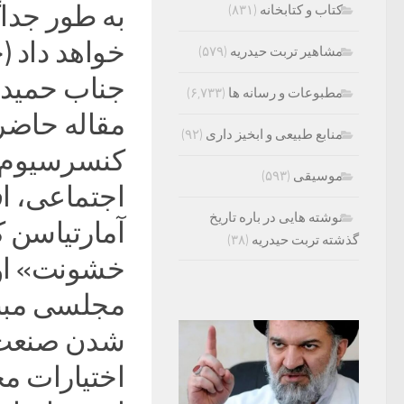
به طور جداگ
کتاب و کتابخانه
(۸۳۱)
خواهد داد (
مشاهیر تربت حیدریه
(۵۷۹)
جناب حمیدرض
مطبوعات و رسانه ها
(۶,۷۳۳)
مقاله حاضر 
منابع طبیعی و ابخیز داری
(۹۲)
کنسرسیوم و
موسیقی
(۵۹۳)
اجتماعی، اق
نوشته هایی در باره تاریخ
آمارتیاسن 
گذشته تربت حیدریه
(۳۸)
خشونت» او ر
مجلسی مبنی 
شدن صنعت ن
اختیارات م