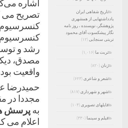
اشاره می‌ک
تاریخ شفاهی ایران
تصریح می کن
یادداشتهایی از همشهری
کنسرسیوم، ب
پژوهشگر، نویسنده ، روز نامه
نگار پیشکسوت آقای محمود
کنسرسیوم، ا
تربتی سنجابی
(۱۲)
رشد و توسع
تربت ما
(۱,۰۱۶)
مصدق، دیکت
زنان
(۸۲۰)
واقعیت بود.
شعر و شاعری
(۶۲۳)
حمیدرضا عا
شهر و شهرداری
(۸۱۷)
مجددا در مق
فایلهای تصویری
(۱۰۴)
پرسش ه
به
فیلم و سینما
(۳۳۰)