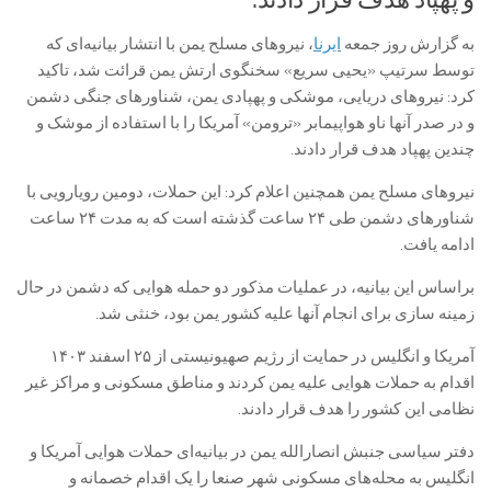
به گزارش روز جمعه
ایرنا
، نیروهای مسلح یمن با انتشار بیانیه‌ای که
توسط سرتیپ «یحیی سریع» سخنگوی ارتش یمن قرائت شد، تاکید
کرد: نیروهای دریایی، موشکی و پهپادی یمن، شناورهای جنگی دشمن
و در صدر آنها ناو هواپیمابر «ترومن» آمریکا را با استفاده از موشک‌ و
چندین پهپاد هدف قرار دادند.
نیروهای مسلح یمن همچنین اعلام کرد: این حملات، دومین رویارویی با
شناورهای دشمن طی ۲۴ ساعت گذشته است که به مدت ۲۴ ساعت
ادامه یافت.
براساس این بیانیه، در عملیات مذکور دو حمله هوایی که دشمن در حال
زمینه سازی برای انجام آنها علیه کشور یمن بود، خنثی شد.
آمریکا و انگلیس در حمایت از رژیم صهیونیستی از ۲۵ اسفند ۱۴۰۳
اقدام به حملات هوایی علیه یمن کردند و مناطق مسکونی و مراکز غیر
نظامی این کشور را هدف قرار دادند.
دفتر سیاسی جنبش انصارالله یمن در بیانیه‌ای حملات هوایی آمریکا و
انگلیس به محله‌های مسکونی شهر صنعا را یک اقدام خصمانه و