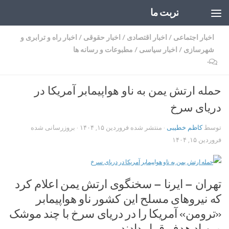
تربت ما
Skip to content
اخبار اجتماعی
/
اخبار اقتصادی
/
اخبار حقوقی
/
اخبار راه و ترابری و
شهرسازی
/
اخبار سیاسی
/
مطبوعات و رسانه ها
۰
حمله ارتش یمن به ناو هواپیمابر آمریکا در
دریای سرخ
توسط
کاظم خطیبی
· منتشر شده
فروردین ۱۵, ۱۴۰۴
· بروزرسانی شده
فروردین ۱۵, ۱۴۰۴
تهران – ایرنا – سخنگوی ارتش یمن اعلام کرد
که نیروهای مسلح این کشور ناو هواپیمابر
«ترومن» آمریکا را در دریای سرخ با چند موشک
و پهپاد هدف قرار دادند.