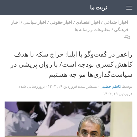
تربت ما
Skip to content
اخبار اجتماعی
/
اخبار اقتصادی
/
اخبار حقوقی
/
اخبار سیاسی
/
اخبار
فرهنگی
/
مطبوعات و رسانه ها
۰
راغفر در گفت‌وگو با ایلنا: حراج سکه با هدف
کاهش کسری بودجه است/ با روان پریشی در
سیاست‌گذاری‌ها مواجه هستیم
توسط
کاظم خطیبی
· منتشر شده
فروردین ۱۹, ۱۴۰۴
· بروزرسانی شده
فروردین ۱۹, ۱۴۰۴