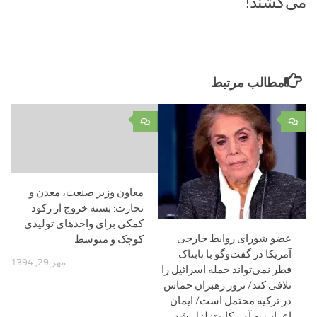
می‌کشند!
مطالب مرتبط
۰
۰
معاون وزیر صنعت، معدن و
تجارت: بسته خروج از رکود
کمکی برای واحدهای تولیدی
عضو شورای روابط خارجی
کوچک و متوسط
آمریکا در گفت‌و‌گو با تابناک
مهر 29, 1394
قطر نمی‌تواند حمله اسرائیل را
تلافی کند/ ترور رهبران حماس
در ترکیه محتمل است/ ایمان
اعراب به آمریکا متزلزل شد