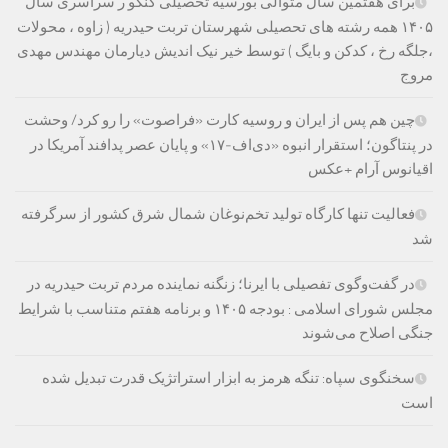
برای هفتمین سال متوالی بورسیه تحصیلی کنکو ر سراسری سال
۱۴۰۵ همه رشته های تحصیلی شهرستان تربت حیدریه ( زاوه ، محولات
،جلگه رخ ، کدکن و بایگ ) توسط خیر نیک اندیش دیارمان مهندس مهدی
مروج
چین هم پس از ایران و روسیه کارت «فراصوت» را رو کرد/ وحشت
در پنتاگون؛ استقرار انبوه «دی‌اف‑۱۷» و پایان عصر پدافند آمریکا در
اقیانوس آرام +عکس
فعالیت تنها کارگاه تولید تخم‌نوغان شمال شرق کشور از سرگرفته
شد
در گفت‌وگوی تفصیلی با ایرنا؛ زنگنه نماینده مردم تربت حیدریه در
مجلس شورای اسلامی : بودجه ۱۴۰۵ و برنامه هفتم متناسب با شرایط
جنگی اصلاح می‌شوند
سخنگوی سپاه: تنگه هرمز به ابزار استراتژیک قدرت تبدیل شده
است