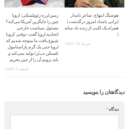
هوشنگ ابتهاج، شاعرِ نامدار
زمین‌لرزه ژئوپلیتیکی؛ اروپا
ایرانی بامداد امروز درگذشت.(
چین را جایگزین آمریکا می‌کند؟
همراه یک کلیپ از زنده یاد سایه
مسئول سیاست خارجی
)
اتحادیه اروپا گفت «وقتی کرونا
شیوع یافت ما متوجه شدیم که
مرداد 19, 1401
اروپا حتی یک گرم پاراستامول
(مُسکن تب‌بُر) تولید نمی‌کند و
باید برویم آن را از چین بخریم
اسفند 3, 1400
دیدگاهتان را بنویسید
دیدگاه
*