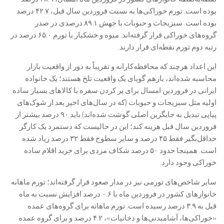
بوده است. تورم خوراکی‌ها به نسبت فروردین سال قبل، ۴۲.۷ درصد
بوده است. سبزیجات و حبوبات با جهش ۸۹.۱ درصدی در صدر
گروه‌های خوراکی قرار گرفته‌اند. میوه و خشکبار با تورم ۶۵.۰ درصد در
رتبه دوم تورم نقطه‌ای قرار دارند.
این اعداد هرچند که محافظه‌کارانه و تقریباً به دور از واقعیت بازار
محاسبه شده‌اند، بازهم گویای یک واقعیت تلخ هستند؛ یک خانواده
ایرانی در فروردین امسال برای پر کردن سفره با کالاهای بسیار ساده
اولیه مثل سبزیجات و حبوبات (که در سال‌های اخیر بعد از شوک‌های
پیاپی تبدیل به جایگزین اصلی گوشت شده‌اند) باید ۹۰ درصد بیشتر از
فروردین سال قبل هزینه کند؛ این در حالیست که دستمزد یک کارگر
حداقل‌بگیر فقط ۴۵ درصد و سایر سطوح فقط ۳۲ درصد زیاد شده
است. همینجا حدود ۵۰ درصد شکاف مزدی برای خرید اقلام ساده
خوراکی وجود دارد.
سایر شاخص‌های تورمی نیز در مدار صعود قرار گرفته‌اند؛ تورم ماهانه
خانوارهای کشور در فروردین ماه با ۰.۶ درصد افزایش نسبت به ماه
قبل به ۳.۹ درصد رسیده است. تورم ماهانه برای گروه‌های عمده
«خوراکی‌ها، آشامیدنی‌ها و دخانیات»، ۴.۲ درصد و برای گروه عمده