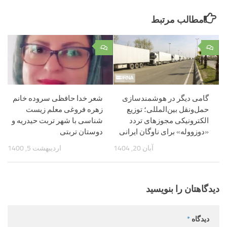
مطالب مرتبط
۰
۰
گامی دیگر در هوشمندسازی
شعر خدا حافظی سروده خانم
حمل‌ونقل بین‌المللی؛ توزیع
زهره فروغی معلم زیست
الکترونیکی مجوزهای تردد
شناسی با شهر تربت حیدریه و
«دوزووله» برای ناوگان ایرانی
دوستان تربتی
آبان 20, 1404
اردیبهشت 5, 1400
دیدگاهتان را بنویسید
دیدگاه
*