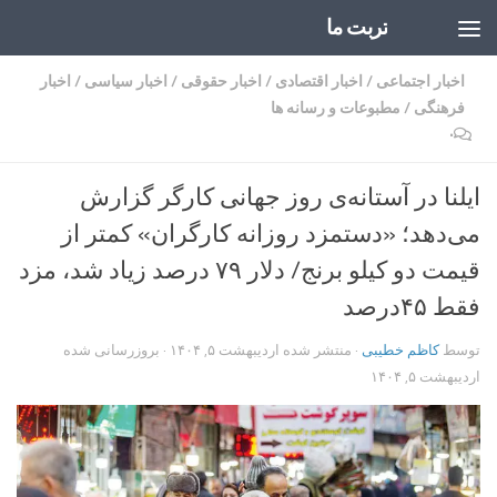
تربت ما
Skip to content
اخبار اجتماعی
/
اخبار اقتصادی
/
اخبار حقوقی
/
اخبار سیاسی
/
اخبار
فرهنگی
/
مطبوعات و رسانه ها
۰
ایلنا در آستانه‌ی روز جهانی کارگر گزارش
می‌دهد؛ «دستمزد روزانه کارگران» کمتر از
قیمت دو کیلو برنج/ دلار ۷۹ درصد زیاد شد، مزد
فقط ۴۵درصد
توسط
کاظم خطیبی
· منتشر شده
اردیبهشت ۵, ۱۴۰۴
· بروزرسانی شده
اردیبهشت ۵, ۱۴۰۴