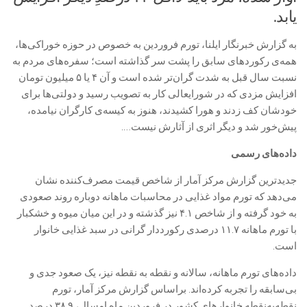
یابد.
به گزارش خبرنگار ایلنا، تورم فروردین به خصوص در حوزه خوراکی‌ها،
همه‌ی رکوردهای سابق را پشت سر گذاشته است؛ سفره‌های مردم به
نسبت سال قبل به شدت گران‌تر شده است و آن ۴ یا ۵ میلیون تومان
افزایش مزدی که در شورایعالی کار به تصویب رسید و دولتی‌ها برای
خودشان کف زدند و هورا کشیدند، هنوز به کیسه‌ی کارگران نیامده،
پیش‌خور شد و دیگر اثری از آثارش نیست….
داده‌های رسمی
جدیدترین گزارش مرکز آمار از شاخص قیمت مصرف‌کننده نشان
می‌دهد که تورم مواد غذایی در محاسبات ماهانه دوباره روند صعودی
به خود گرفته و از شاخص ۴.۱ نیز گذشته و در این میان میوه و خشکبار
با تورم ماهانه ۱۱.۷ درصدی رکورددار گرانی در سبد غذایی خانوار
است.
داده‌های تورم ماهانه، سالانه و نقطه به نقطه نیز، یک صعود جدی و
بی‌سابقه را تجربه کرده‌اند. براساس گزارش مرکز آمار، تورم
نقطه‌به‌نقطه خانوارهای کشور در فروردین ماه امسال، ۳۸.۹ درصد