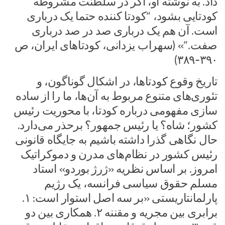
داد. به نوشته او، اگر در سلطنت مشروطه
کودتایی بشود، “کودتا کننده حتما یک درباری
است. آن هم یک درباری صد در صد درباری
صفت.”» (سهراب یزدانی، کودتاهای ایران، ص
۳۹۰-۳۸۹)
تاریخ وقوع کودتاها، در اشکال گوناگون، و
تئوری‌های متنوع مربوط به آن‌ها، ما را از ساده
سازی مفهومی درباره کودتا، با محوریت رئیس
کشور؛ شاه؟ یا رئیس جمهور؟ برحذر می‌دارد.
حال نگاهی گذرا داشته باشیم به جایگاه قانونی
رئیس کشور در نظام‌های مدرن و دموکراتیک
امروز. بر اساس نظریه «ژرژ بوردو» استاد
مسلم حقوق سیاسی فرانسه، یک رژیم
پارلمانتاریستی «بر سه اصل استوار است: ۱.
برابری بین مجریه و مقننه ۲. همکاری بین دو