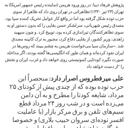
پژوهش فرهاد دیبا: در روز ورود هریمن (نماینده رئیس جمهور امریکا) به
تهران (۲۳ تیر ۱۳۳۰) تظاهراتی در تهران روی داد که ظاهرا از سوی
حزب توده شکل گرفته بود اما در واقع کار عوامل تحریک کننده سیا بود.
مصدق رئیس شهربانی، سرلشکر حسن بقایی را که بدون دستور او به
سوی تظاهرکنندگان تیراندازی کرده بود، توبیخ کرد. و چون سپهبد
زاهدی، وزیر کشور، از بقایی دفاع کرد، مجبور به ترک کابینه مصدق
شد. «سازمان سیا می‌خواست هریمن به چشم ببیند که روس‌ها در
ایران نفوذ کرده‌اند و همان طور که انگلیسی‌ها گفته بودند، اگر مداخله
صورت نگیرد کودتایی کمونیستی روی خواهد داد و غرب، ایران و نفتش
را “از دست خواهد داد
علی میرفطروس اصرار دارد:
منحصراً این
حزب توده بوده که از چندی پیش از کودتای ۲۵
مرداد، شایعه کودتا را مطرح و به آن دامن
می‌زده است و در شب روز ۲۴ مرداد قطع
سیم‌های تلفن و برق مرکز بازار (با عاملیت
افسر توده‌ای سروان حبیب بلاری) و خصوصا