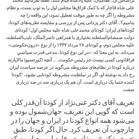
براساس آن؛ نظامیان، علیه پادشاه قیام کنند، لطفا بفرمایید محمد
علی شاه قاجار که با کمک قزاق‌ها مجلس اول را به توپ بست، و نظام
مشروطه را اگر چه به طور موقت تعطیل نمود، این واقعه را چه
بنامیم؟…آقای دکتر یزدانی پس از بررسی و مقایسه نطریه‌های کودتا،
کودتاهای ایران؛ کودتای محمدعلی شاه علیه مجلس اول؛ کودتای
دولت صمصام‌السلطنه بختیاری با همراهی ناصرالملک، نایب‌السلطنه،
علیه مجلس دوم، و کودتای ۲۸ مرداد ۱۳۳۲ را از نوع «درون‌حکومتی»
می‌داند. به این معنا که: «در این نوع کودتا، مدعی قدرت سیاسیِ
فراقانونی کسی نیست جز رئیس حکومت. … آنچه (کورتسیو) مالاپارته
درباره کودتا در نظام‌های مشروطه می‌گوید در عرصه سیاست ایران
رخ داد.به نوشته او، اگر در سلطنت مشروطه کودتایی بشود، “کودتا
کننده حتما یک درباری است. آن هم یک درباری صد در صد درباری
صفت. ​
تعریف آقای دکتر غنی‌نژاد از کودتا آن‌قدر کلی
است که گویی این تعریف، جهان‌شمول بوده و
می‌شود همه انواع کودتا در ایران و جهان را در
چارچوب آن تعریف کرد. حال اگر کودتا، طبق
تعریف دکترغنی‌نژاد، صرفا به این معناست که