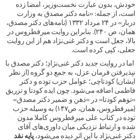
خودش، بدون عبارت نخست‌وزیر، امضا زده
است، از جمله: «نامه دکتر مصدق به وزارت
دربار» در ۲۴ مرداد ۱۳۳۲ (نامه‌های دکتر مصدق،
همان، ص ۲۴۰). بنابراین روایت میرفطروس در
بالا، جعل است و دکتر غنی‌نژاد هم از این روایت
جعلی، کپی کرده است.
اما در روایت جدید دکتر غنی‌نژادِ؛ دکتر مصدق با
نپذیرفتن فرمان عزل، به جمع دو گروه (از نظر
ایشان) کودتاچی؛ عوامل حزب توده و دکتر
فاطمی اضافه می‌شود. چون ایده کودتا و تزریق
«توهم کودتا» در «ذهن و ضمیر دکتر مصدق»
(میرفطروس، همان، ص۱۴۷) به وسیله حزب
توده در کتاب علی میرفطروس کاملا مدون
شده و ارتباط نزدیکی میان داوری‌های آقای
دکتر غنی‌نژاد با این اثر دیده می‌شود،
پایه نقد