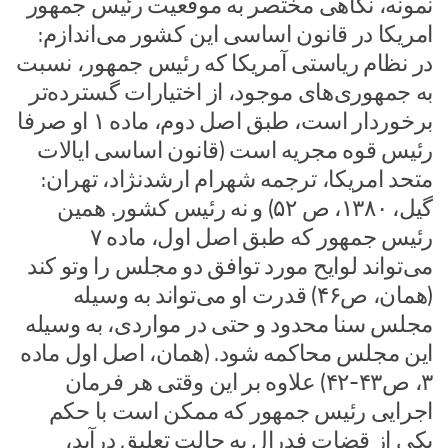
نمونه، نگاهی مختصر به موقعیت رئیس جمهور
امریکا در قانون اساسی این کشور می‌اندازم:
در نظام ریاستی آمریکا که رئیس جمهور، نسبت
به جمهوری‌های موجود، از اختیارات گسترده‌تر
برخوردار است، طبق اصل دوم، ماده ۱ او صرفا
رئیس قوه مجریه است (قانون اساسی ایالات
متحد امریکا، ترجمه شهرام ارشدنژاد، تهران:
گیل، ۱۳۸۰، ص ۵۲) و نه رئیس کشور. همین
رئیس جمهور که طبق اصل اول، ماده ۷
می‌تواند لوایح مورد توافق دو مجلس را وتو کند
(همان، ص۴۶) قدرت او می‌تواند به وسیله
مجلس سنا محدود و حتی در مواردی، به وسیله
این مجلس محاکمه شود. (همان، اصل اول ماده
۳، ص۴۳-۴۲) علاوه بر این وقتی هر فرمان
اجرایی رئیس جمهور که ممکن است با حکم
یکی از قضات فدرال به حالت تعلیق درآید،