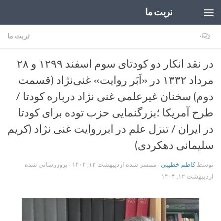
تربت ما
Skip to content
۰
تربت ما
در نقد انکار دو کودتای سوم اسفند ۱۲۹۹ و ۲۸
مرداد ۱۳۳۲ در «اَبَر روایت» غنی‌نژاد (قسمت
دوم) سخنان غیرعلمی غنی نژاد درباره کودتا /
طرح آمریکا ؛بزرگنمایی حزب توده برای کودتا
در ایران / تنزل علم در ابرروایت غنی نژاد (کریم
سلیمانی دهکردی)
توسط
کاظم خطیبی
· منتشر شده
اردیبهشت ۱۲, ۱۴۰۴
· بروزرسانی شده
اردیبهشت ۱۲, ۱۴۰۴