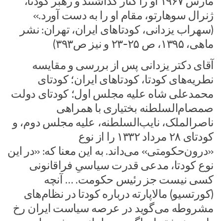
مارس ۱۹۶۷ او را کنار گذاشتند و رهبر کودتا،
ژنرال سوهارتو، مقام او را به دست آورد.»
(سهراب یزدانی، کودتاهای ایران، تهران: نشر
ماهی، ۱۳۹۵، ص ۲۵-۲۳ و نیز ص۳۹۳)
آقای دکتر یزدانی پس از بررسی و مقایسه
نطریه‌های کودتا، کودتاهای ایران؛ کودتای
محمدعلی شاه علیه مجلس اول؛ کودتای دولت
صمصام‌السلطنه بختیاری با همراهی
ناصرالملک، نایب‌السلطنه، علیه مجلس دوم، و
کودتای ۲۸ مرداد ۱۳۳۲ را از نوع
«درون‌حکومتی» می‌داند. به این معنا که: «در این
نوع کودتا، مدعی قدرت سیاسیِ فراقانونی
کسی نیست جز رئیس حکومت. … آنچه
(کورتسیو) مالاپارته درباره کودتا در نظام‌های
مشروطه می‌گوید در عرصه سیاست ایران رخ