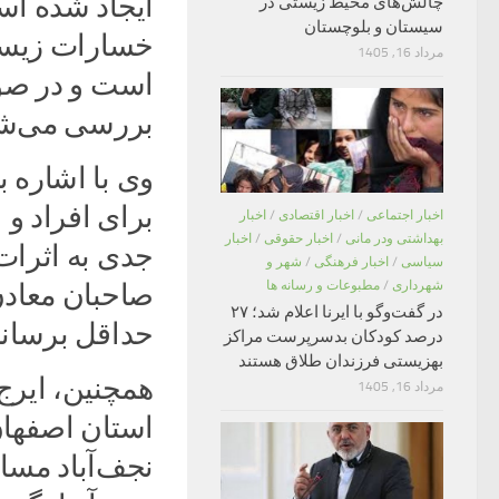
ایجاد شده اس
چالش‌های محیط زیستی در
سیستان و بلوچستان
خسارات زیست 
مرداد 16, 1405
است و در صو
بررسی می‌شو
وی با اشاره ب
برای افراد و 
اخبار اجتماعی
/
اخبار اقتصادی
/
اخبار
بهداشتی ودر مانی
/
اخبار حقوقی
/
اخبار
جدی به اثرات
سیاسی
/
اخبار فرهنگی
/
شهر و
صاحبان معادن 
شهرداری
/
مطبوعات و رسانه ها
در گفت‌وگو با ایرنا اعلام شد؛ ۲۷
حداقل برسانن
درصد کودکان بدسرپرست مراکز
بهزیستی فرزندان طلاق هستند
همچنین، ایر
مرداد 16, 1405
نجف‌آباد مسا