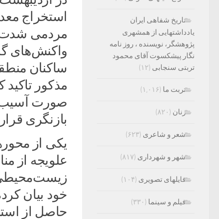
استخراج معدن
تاریخ شفاهی ایران
مردمی شدت گ
یادداشتهایی از همشهری
پژوهشگر، نویسنده ، روز نامه
واکنش‌های گس
نگار پیشکسوت آقای محمود
ساکنان منطقه ک
تربتی سنجابی
(۱۲)
مذکور تاکید ک
تربت ما
(۱,۰۱۶)
صورت آسیب به
زنان
(۸۲۰)
بازنگری قرار 
شعر و شاعری
(۶۲۳)
یکی از محوره
علویجه از منا
شهر و شهرداری
(۸۱۷)
زیست‌محیطی 
فایلهای تصویری
(۱۰۴)
خود بیان کرده
فیلم و سینما
(۳۳۰)
حاصل از استخ