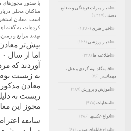
با صدور مجوزهای مت
اخبار میراث فرهنگی و صنایع
ساکنان محلی دربار
دستی
(۱,۴۱۷)
است. معادن استخرا
کرده‌اند، به گفته
اخبار هنری
(۱,۴۸۰)
تهدید مراتع و زمین
اخبار ورزشی
(۱۲۸)
پیش‌تر معادن
اطلاعیه ها
(۳۴۸)
آوردند که مرد
اقامتگاه بوم گردی و هتل ،
به زیست بوم 
مهمانسرا
(۷۶)
معادن مذکور 
اموزش و پرورش
(۲۸۷)
زیست به دلیل
انتخابات
(۹۷۸)
مجوز این معاد
انواع عکسها
(۳۸۶)
سابقه اعتراض
انواع فایلهای صوتی
(۶۱)