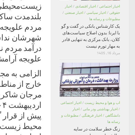
زیست‌محیطی و
اخبار اجتماعی
/
اخبار اقتصادی
/
اخبار
حقوقی
/
اخبار سیاسی
/
اخبار صنعتی
/
بلندمدت ساکن
مطبوعات و رسانه ها
مردم علویجه 
یک کارشناس بانکی در گفت و گو
با ایرنا: بدون اصلاح سیاست‌های
شهرشان نداشت
کلان، بانک مرکزی به تنهایی قادر
درآمد مردم ن
به مهار تورم نیست
مرداد 16, 1405
علویجه آرامش
الزامی به م
خارج از منا
مرجان شاکری
اب و هوا و محیط زیست
/
اخبار اجتماعی
/
اخبار بهداشتی ودر مانی
/
اخبار
پیش از قرار
دانشگاهی
/
اخبار فرهنگی
/
مطبوعات و
رسانه ها
محیط زیست ص
زنگ خطر سلامت در سایه