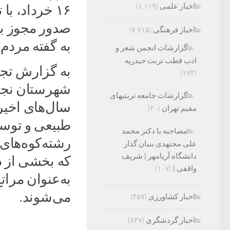
اخبار علمی
(۱,۱۱۹)
۱۶ خرداد، 
اخبار فرهنگی
(۷,۷۱۵)
به گفته مردم
گزارشات انجمن شعر و
ادب قطب تربت حیدریه
به گزارش تج
(۱۷۴)
گزارشات جامعه تربتیهای
سال‌های اخیر
مقیم تهران
(۲۰)
طبیعی و توسع
مصاحبه با دکتر محمد
رشته‌کوه‌های
علی مجتهدی بنیان گذار
دانشگاه آریامهر ( شریف
که بخشی از د
واقفی )
(۱۰۷)
به‌عنوان مرات
می‌شوند.
اخبار کشاورزی
(۴۵۷)
اخبار گردشگری
(۸۳۷)