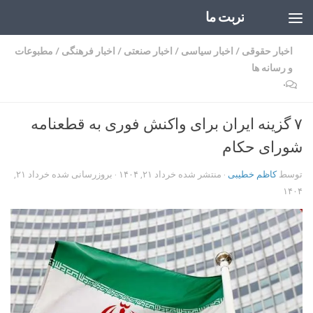
تربت ما
Skip to content
اخبار حقوقی
/
اخبار سیاسی
/
اخبار صنعتی
/
اخبار فرهنگی
/
مطبوعات
و رسانه ها
۰
۷ گزینه ایران برای واکنش فوری به قطعنامه
شورای حکام
توسط
کاظم خطیبی
· منتشر شده
خرداد ۲۱, ۱۴۰۴
· بروزرسانی شده
خرداد ۲۱,
۱۴۰۴