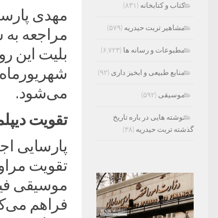
کتاب و کتابخانه
(۸۳۱)
مهدی پارسای
مشاهیر تربت حیدریه
(۵۷۹)
مراجعه به س
مطبوعات و رسانه ها
(۶,۷۲۳)
شهریورماه 
منابع طبیعی و ابخیز داری
(۹۲)
می‌شود.
موسیقی
(۵۹۲)
تقویت دیپل
نوشته هایی در باره تاریخ
گذشته تربت حیدریه
(۳۸)
پارسایی اج
تقویت مراود
موسیقی فیل
فراهم می‌کن