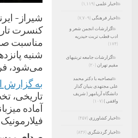
اخبار علمی
(۱,۱۱۹)
شیراز- ایر
اخبار فرهنگی
(۷,۷۰۹)
کنسرت تاری
گزارشات انجمن شعر و
ادب قطب تربت حیدریه
مناسبت صدم
(۱۷۴)
شنبه پانزد
گزارشات جامعه تربتیهای
می‌شود، ف
مقیم تهران
(۲۰)
مصاحبه با دکتر محمد
به گزارش ای
علی مجتهدی بنیان گذار
تاریخی، تخ
دانشگاه آریامهر ( شریف
واقفی )
(۱۰۷)
آماده میزبا
اخبار کشاورزی
(۴۵۷)
فیلارمونیک
اخبار گردشگری
(۸۳۶)
صدای موسیق