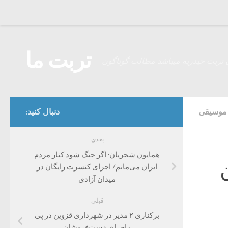
Skip to content
تربت ما
 تربت حیدریه میباشد مطالب گوناگون
موسیقی
دنبال کنید:
بعدی
همایون شجریان: اگر جنگ شود کنار مردم
ایران می‌مانم/ اجرای کنسرت رایگان در
میدان آزادی
قبلی
برکناری ۲ مدیر در شهرداری قزوین در پی
ماجرای دست‌فروشان