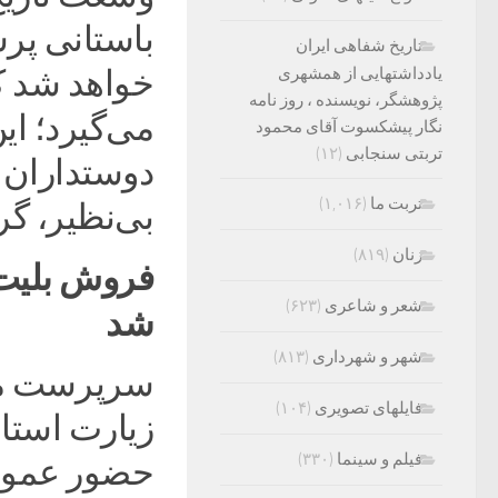
باستانی پر
تاریخ شفاهی ایران
یادداشتهایی از همشهری
خواهد شد ک
پژوهشگر، نویسنده ، روز نامه
می‌گیرد؛ ا
نگار پیشکسوت آقای محمود
تربتی سنجابی
(۱۲)
دوستداران 
تربت ما
(۱,۰۱۶)
بی‌نظیر، گرد
زنان
(۸۱۹)
فروش بلیت 
شعر و شاعری
(۶۲۳)
شد
شهر و شهرداری
(۸۱۳)
سرپرست مع
فایلهای تصویری
(۱۰۴)
زیارت استان
فیلم و سینما
(۳۳۰)
حضور عموم 