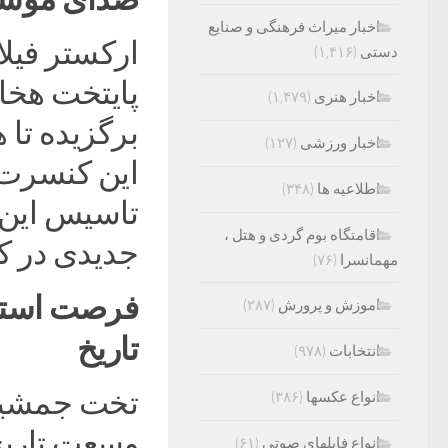
اخبار میراث فرهنگی و صنایع
ارکستر فیلا
دستی
(۱,۴۱۶)
پایتخت هخام
اخبار هنری
(۱,۴۷۹)
برگزیده تا ه
اخبار ورزشی
(۱۲۷)
این کنسرت 
اطلاعیه ها
(۳۴۸)
تاسیس این 
اقامتگاه بوم گردی و هتل ،
جدیدی در ک
مهمانسرا
(۷۶)
فرصت استثن
اموزش و پرورش
(۲۸۷)
تاریخ
انتخابات
(۹۷۸)
تخت جمشید 
انواع عکسها
(۳۸۶)
وسعت تاریخ
انواع فایلهای صوتی
(۶۱)