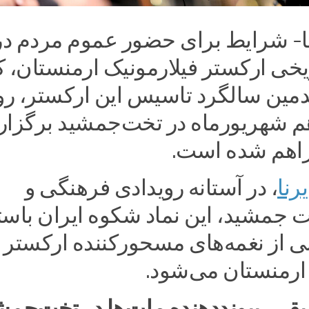
نا- شرایط برای حضور عموم مردم در
خی ارکستر فیلارمونیک ارمنستان، که
ین سالگرد تاسیس این ارکستر، رو
هم شهریورماه در تخت‌جمشید برگزار
راهم شده است.
رنا
، در آستانه رویدادی فرهنگی و
ت جمشید، این نماد شکوه ایران باست
نی از نغمه‌های مسحورکننده ارکستر
 ارمنستان می‌شود.
ی، پیونددهنده ملت‌ها در تخت‌جمش