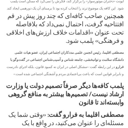
ایونت «دختران موتورسوار» را برگزار کند، فکرش را نمی‌کرد که ممکن است پلمب
شود. این کافه یک موضوع ترند را انتخاب کرده بود تا برمبنای آن یک دورهمی ایجاد کند.
همچنین صاحب کافه‌ای که چند روز پیش در قم
افتتاحیه گرفت، احتمال نمی‌داد که بلافاصله
تحت عنوان «اقدامات خلاف ارزش‌های اخلاقی
و فرهنگی» پلمب شود.
مصطفی اقلیما، رئیس انجمن علمی مددکاران اجتماعی ایران، عضو هیات علمی
دانشگاه سلامت و توانبخشی، جامعه شناس و آسیب‌شناس اجتماعی در گفت‌وگو با
فرارو
در این رابطه گفت: «مشکل اصلی در ایران نه کمبود قانون، بلکه اجرای نادرست
و نابرابر قوانین است که باعث بی‌اعتمادی مردم و آشفتگی اجتماعی شده است.»
پلمب کافه‌ها دیگر صرفاً تصمیم دولت یا وزارت
ارشاد نیست/ تصمیم‌ها بیشتر به منافع گروهی
وابسته‌اند تا قانون
مصطفی اقلیما به فرارو گفت:
«وقتی شما یک
مسئله‌ای را عنوان می‌کنید، در واقع با یک