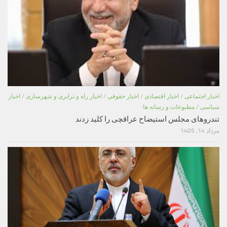
اخبار اجتماعی
/
اخبار اقتصادی
/
اخبار حقوقی
/
اخبار راه و ترابری و شهرسازی
/
اخبار
سیاسی
/
مطبوعات و رسانه ها
تندروهای مجلس استیضاح عراقچی را کلید زدند
مرداد 14, 1405