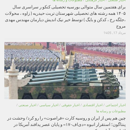
اخبار صنعتی
/
اخبار فرهنگی
/
مطبوعات و رسانه ها
برای هفتمین سال متوالی بورسیه تحصیلی کنکو ر سراسری سال
۱۴۰۵ همه رشته های تحصیلی شهرستان تربت حیدریه ( زاوه ، محولات
،جلگه رخ ، کدکن و بایگ ) توسط خیر نیک اندیش دیارمان مهندس مهدی
مروج
مرداد 17, 1405
اخبار اجتماعی
/
اخبار اقتصادی
/
اخبار حقوقی
/
اخبار سیاسی
/
اخبار صنعتی
/
مطبوعات و رسانه ها
چین هم پس از ایران و روسیه کارت «فراصوت» را رو کرد/ وحشت در
پنتاگون؛ استقرار انبوه «دی‌اف‑۱۷» و پایان عصر پدافند آمریکا در