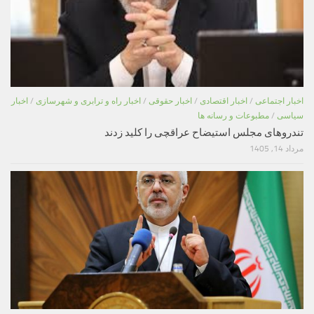
اخبار اجتماعی
/
اخبار اقتصادی
/
اخبار حقوقی
/
اخبار راه و ترابری و شهرسازی
/
اخبار
سیاسی
/
مطبوعات و رسانه ها
تندروهای مجلس استیضاح عراقچی را کلید زدند
مرداد 14, 1405