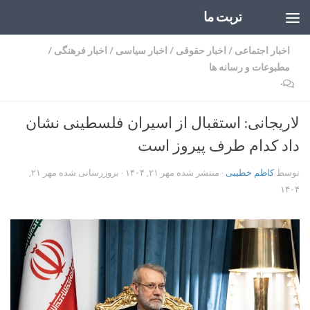
تربت ما
Skip to content
اخبار اجتماعی
/
اخبار حقوقی
/
اخبار سیاسی
/
اخبار فرهنگی
/
مطبوعات و رسانه ها
۰
لاریجانی: استقبال از اسیران فلسطینی نشان
داد کدام طرف پیروز است
توسط
کاظم خطیبی
· منتشر شده
مهر ۲۱, ۱۴۰۴
· بروزرسانی شده
مهر ۲۱,
۱۴۰۴