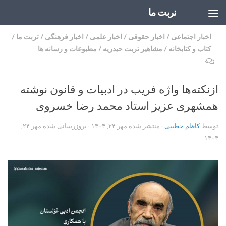
تربت ما
Skip to content
اخبار اجتماعی
/
اخبار حقوقی
/
اخبار علمی
/
اخبار فرهنگی
/
تربت ما
/
کتاب و کتابخانه
/
مشاهیر تربت حیدریه
/
مطبوعات و رسانه ها
۰
ازنکته‌ها واژه فریب در ادبیات و قانون نوشته
همشهری عزیز استاد محمد رضا خسروی
توسط
کاظم خطیبی
· منتشر شده
مهر ۲۴, ۱۴۰۴
· بروزرسانی شده
مهر ۲۴,
۱۴۰۴