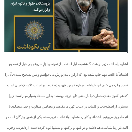
اشاره: یادداشت زیر در هفته گذشته به دلیل استفاده از نمونه ی اوّلِ حروف­چینی قبل از تصحیح
اشتباهاً با اغلاط مهم چاپ شده بود، که از این بابت پوزش می­ خواهیم و متن تصحیح شده­ ی آن را
تجدید چاپ می­ کنیم. این یادداشت درباره کاربرد کهن واژه فریب در ادبیات کلاسیک ایران است
که هم اکنون معنای متفاوت با بار منفی دارد. توجه نویسنده به این مسئله بسیار مهم است زیرا
بسیاری از اصطلاحات و کلمات در ادبیات کهن ما مفاهیم و مضامین متفاوت و حتی متضادی با
آنچه امروز می‌بینیم داشته‌اند و کاربرد متفاوت یافته‌اند. «فریب» هم یکی از همین واژگان است و
البته بار زیبا شناسانه هم داشته و در نامها و ترکیبها و تمثیلها غوغا کرده است. از دلفریب و فریبا