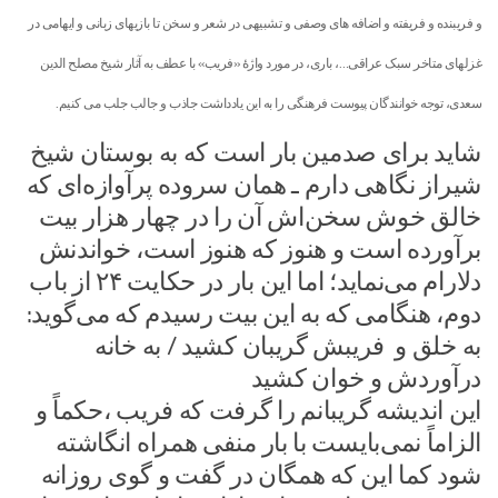
و فریبنده و فریفته و اضافه های وصفی و تشبیهی در شعر و سخن تا بازیهای زبانی و ایهامی در
غزلهای متاخر سبک عراقی…، باری، در مورد واژۀ «فریب» با عطف به آثار شیخ مصلح الدین
سعدی، توجه خوانندگان پیوست فرهنگی را به این یادداشت جاذب و جالب جلب می کنیم.
شاید برای صدمین بار است که به بوستان شیخ
شیراز نگاهی دارم ـ همان سروده پرآوازه‌ای که
خالق خوش سخن‌اش آن را در چهار هزار بیت
برآورده است و هنوز که هنوز است، خواندنش
دلارام می‌نماید؛ اما این بار در حکایت ۲۴ از باب
دوم، هنگامی که به این بیت رسیدم که می‌گوید:
به خلق و فریبش گریبان کشید / به خانه
درآوردش و خوان کشید
این اندیشه گریبانم را گرفت که فریب ،حکماً و
الزاماً نمی‌بایست با بار منفی همراه انگاشته
شود کما این که همگان در گفت و گوی روزانه