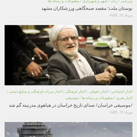
ورزشی
/
زنان
/
شهر و شهرداری
/
مطبوعات و رسانه ها
بوستان ملت؛ مقصد صبحگاهی ورزشکاران مشهد
مرداد 15, 1405
اخبار اجتماعی
/
اخبار حقوقی
/
اخبار فرهنگی
/
اخبار میراث فرهنگی و صنایع دستی
/
اخبار هنری
/
مطبوعات و رسانه ها
/
موسیقی
/موسیقی خراسان/ صدای تاریخ خراسان در هیاهوی مدرنیته گم شد
مرداد 15, 1405