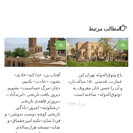
مطالب مرتبط
۰
۰
باغ وثوق‌الدوله تهران:این
آفتاب یزد: خدا کند«عادی»
عمارت، قدمتی ۱۵۰ ساله دارد
نشود، «عادت» نکنیم،
و آن را حسن خان معروف به
دچار«مرگِ حساسیت» نشویم
«وثوق‌الدوله» ساخته است.
دیروز بافت تاریخی «ابرندآباد»،
دیروزتر قلعه‌ی تاریخی
دی 2, 1399
«رشکوئیه» امروز«بادگیر
تاریخی کوچه دوست ندوشن» و
فردا شاید«تکیه امیرچقماق»و
شاید«مسجد هزارساله‌ی