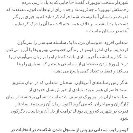
شهردار منتخب نیویورک گفت: «تا جایی که به یاد داریم، مردم
زحمتکش نیویورک، چه ثروتمند و چه دارای ارتباطات قوی، معتقدند که
قدرت در دستان آنها نیست. شما جرأت کرده‌اید که به چیزی بزرگتر
دست یابید. امشب، برخلاف همه احتمالات، ما آن را درک کرده‌ایم.
آینده در دستان ماست.»
ممدانی افزود: «دوستان من، ما یک سلسله سیاسی را سرنگون
کرده‌ایم. برای اندرو کومو در زندگی خصوصی بهترین‌ها را آرزو می‌کنم،
اما بگذارید امشب آخرین باری باشد که نام او را بر زبان می‌آورم، زیرا
در حال ورق زدن صفحه‌ای از سیاستی هستیم که بسیاری را رها
می‌کند و فقط به تعداد کمی پاسخ می‌دهد.»
به گزارش رسانه‌های آمریکایی، سخنان ممدانی که در میان تشویق
ممتد حاضران همراه بود، نمادی از خیزش نسل جدیدی از
سیاستمداران در نیویورک توصیف شده است؛ نسلی برخاسته از میان
کارگران و مهاجران، که می‌گوید اکنون زمان آن رسیده تا ساختار
قدرت در شهری که روزی دونالد ترامپ از دل آن برخاست، دگرگون
شود.
کومو رقیب ممدانی نیز پس از مسجل شدن شکست در انتخابات در