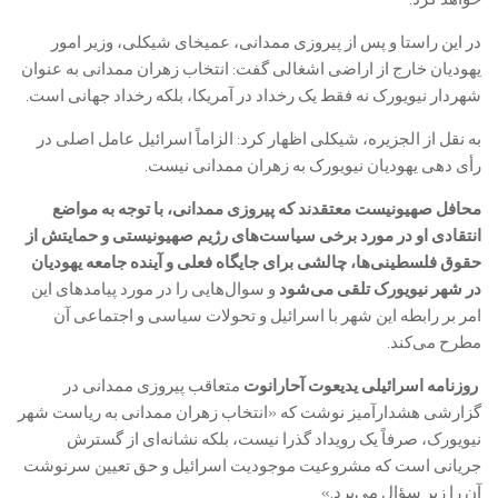
در این راستا و پس از پیروزی ممدانی، عمیخای شیکلی، وزیر امور
یهودیان خارج از اراضی اشغالی گفت: انتخاب زهران ممدانی به عنوان
شهردار نیویورک نه فقط یک رخداد در آمریکا، بلکه رخداد جهانی است.
به نقل از الجزیره، شیکلی اظهار کرد: الزاماً اسرائیل عامل اصلی در
رأی دهی یهودیان نیویورک به زهران ممدانی نیست.
محافل صهیونیست معتقدند که پیروزی ممدانی، با توجه به مواضع
انتقادی او در مورد برخی سیاست‌های رژیم صهیونیستی و حمایتش از
حقوق فلسطینی‌ها، چالشی برای جایگاه فعلی و آینده جامعه یهودیان
در شهر نیویورک تلقی می‌شود
و سوال‌هایی را در مورد پیامد‌های این
امر بر رابطه این شهر با اسرائیل و تحولات سیاسی و اجتماعی آن
مطرح می‌کند.
روزنامه اسرائیلی یدیعوت آحارانوت
متعاقب پیروزی ممدانی
در
گزارشی هشدارآمیز نوشت که «انتخاب زهران ممدانی به ریاست شهر
نیویورک، صرفاً یک رویداد گذرا نیست، بلکه نشانه‌ای از گسترش
جریانی است که مشروعیت موجودیت اسرائیل و حق تعیین سرنوشت
آن را زیر سؤال می‌برد.»