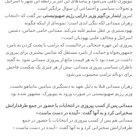
نیویورک تلقی می‌شود و پیامدهای این امر بر رابطه این شهر با اسرائیل
و تحولات سیاسی و اجتماعی آن سوال برانگیز است.
امروز
ایتمار بن‌گویر وزیر دارایی رژیم صهیونیستی
نیز گفت که «انتخاب
زهران ممدانی لکه ننگی ابدی است؛ نمونه‌ای از اینکه چگونه
یهودستیزی بر عقل سلیم غلبه می‌کند. ممدانی حامی حماس، دشمن
اسرائیل و مخالف علنی یهودیان است».
پیروزی این چهره جنجالی درحالیست که ترامپ با پشت کردن به نامزد
جمهوریخواه و حمایت از نامزد مستقل که شانس بیشتری برای پیروزی
داشت در صدد بود تا به هر قیمت مانع از پیروزی ممدانی شود. به گفته
ناظران سیاسی پیروزی ممدانی، بیش از هر چیزی یک شکست فاحش
برای دونالد ترامپ محسوب می‌شود.
زهران ممدانی قبلا به دلیل تعهد به دستگیری بنبامین نتانیاهو نخست
وزیر رژیم صهیونیستی در صورت ورود به نیویورک، مشهور شده بود.
ممدانی پس از کسب پیروزی در انتخابات با حضور در جمع طرفدارانش
سخنرانی کرد و به آنها گفت: «آینده در دست ماست»
ممدانی هم پس از کسب پیروزی در انتخابات با حضور در جمع
طرفدارانش سخنرانی کرد و به آنها گفت: «آینده در دست ماست.»