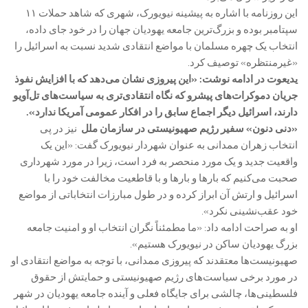
این روزنامه با اشاره به پیشینه نیویورک، شهری که شاهد حملات ۱۱
سپتامبر بوده و بزرگ‌ترین جامعه یهودیان جهان را در خود جای داده،
انتخاب یک چهره مسلمان با مواضع انتقادی شدید نسبت به اسرائیل را
«غیرمنتظره» توصیف کرد.
یدیعوت در ادامه نوشت: «این پیروزی نشان می‌دهد که با افزایش نفوذ
جریان دموکرات‌های پیشرو که نگاه انتقادی‌تری به سیاست‌های تل‌آویو
دارند، اسرائیل دیگر اجماع سابق را در افکار عمومی آمریکا ندارد».
«دنی دنون» سفیر رژیم صهیونیستی در سازمان ملل
نیز در پی
انتخاب زهران ممدانی به عنوان شهردار نیویورک گفت: «این یک
واقعیت جدید و یک مورد منحصر به فرد است، زیرا در مورد شهرداری
صحبت می‌کنیم که بارها و بارها و با قاطعیت مخالفت خود را با
اسرائیل و ارتش آن ابراز کرده و در طول مبارزات انتخاباتی از مواضع
خود عقب‌نشینی نکرد».
او به صراحت ادامه داد: «ما مطمئناً نگران انتخاب او و امنیت جامعه
بزرگ یهودیان ساکن در نیویورک هستیم».
صهیونیست‌ها معتقدند که پیروزی ممدانی، با توجه به مواضع انتقادی او
در مورد برخی سیاست‌های رژیم صهیونیستی و حمایتش از حقوق
فلسطینی‌ها، چالشی برای جایگاه فعلی و آینده جامعه یهودیان در شهر