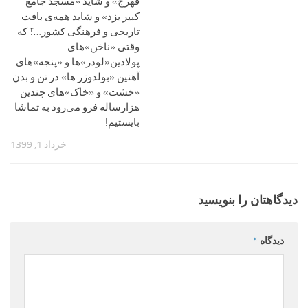
فهرج» و شاید «مسجد جامع
کبیر یزد» و شاید همه‌ی بافت
تاریخی و فرهنگی کشور…!َ که
وقتی «ناخن»‌های
پولادین«لودر»‌ها و «پنجه»‌های
آهنین «بولدوزر ها» در تن و بدن
«خشت» و «خاک»های چندین
هزارساله فرو می‌رود به تماشا
بایستیم!
خرداد 1, 1399
دیدگاهتان را بنویسید
دیدگاه
*