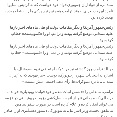
ممدانی، از هواداران جمهوری‌خواه خود خواست که به کرتیس اسلیوا
نامزد این حزب رای ندهند. ترامپ همچنین نیویورکی‌ها را به قطع بودجه
تهدید کرده بود.
رئیس‌جمهور آمریکا و دیگر مقامات دولت او طی ماه‌های اخیر بار‌ها
علیه ممدانی موضع گرفته بودند و ترامپ او را «کمونیست» خطاب
کرده بود
رئیس‌جمهور آمریکا و دیگر مقامات دولت او طی ماه‌های اخیر بار‌ها
علیه ممدانی موضع گرفته بودند و ترامپ او را «کمونیست» خطاب
کرده بود.
دونالد ترامپ روز گذشته نیز در شبکه اجتماعی تروث‌سوشال، با
اشاره به انتخابات شهردار نیویورک، نوشت: «هر یهودی که به زُهران
ممدانی، نامزد دموکرات‌ها، رأی دهد، احمقی بیش نیست.»
ترامپ، ممدانی را «دشمن اثبات‌شده و خودخوانده یهودیان» خوانده،
در حالی که ممدانی تنها از آنچه «نسل‌کشی رژیم صهیونیستی در غزه»
می‌خوانَد انتقاد کرده و اعلام کرده است در صورت سفر بنیامین
نتانیاهو، نخست‌وزیر اسرائیل، به نیویورک، دستور دستگیری او را صادر
خواهد کرد.