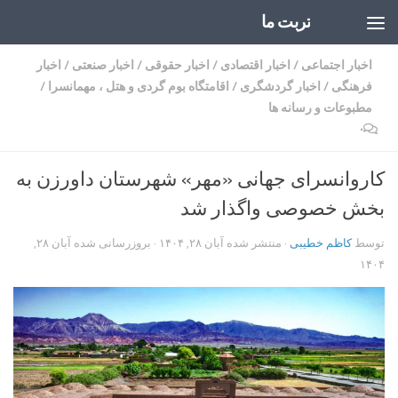
تربت ما
Skip to content
اخبار اجتماعی
/
اخبار اقتصادی
/
اخبار حقوقی
/
اخبار صنعتی
/
اخبار
فرهنگی
/
اخبار گردشگری
/
اقامتگاه بوم گردی و هتل ، مهمانسرا
/
مطبوعات و رسانه ها
۰
کاروانسرای جهانی «مهر» شهرستان داورزن به
بخش خصوصی واگذار شد
توسط
کاظم خطیبی
· منتشر شده
آبان ۲۸, ۱۴۰۴
· بروزرسانی شده
آبان ۲۸,
۱۴۰۴