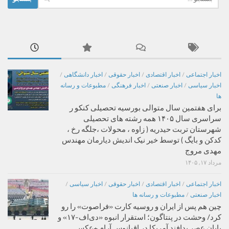
برای:
اخبار اجتماعی
/
اخبار اقتصادی
/
اخبار حقوقی
/
اخبار دانشگاهی
/
اخبار سیاسی
/
اخبار صنعتی
/
اخبار فرهنگی
/
مطبوعات و رسانه
ها
برای هفتمین سال متوالی بورسیه تحصیلی کنکو ر
سراسری سال ۱۴۰۵ همه رشته های تحصیلی
شهرستان تربت حیدریه ( زاوه ، محولات ،جلگه رخ ،
کدکن و بایگ ) توسط خیر نیک اندیش دیارمان مهندس
مهدی مروج
مرداد ۱۷, ۱۴۰۵
اخبار اجتماعی
/
اخبار اقتصادی
/
اخبار حقوقی
/
اخبار سیاسی
/
اخبار صنعتی
/
مطبوعات و رسانه ها
چین هم پس از ایران و روسیه کارت «فراصوت» را رو
کرد/ وحشت در پنتاگون؛ استقرار انبوه «دی‌اف‑۱۷» و
پایان عصر پدافند آمریکا در اقیانوس آرام +عکس