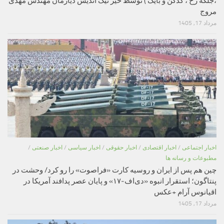
،جلگه رخ ، کدکن و بایگ ) توسط خیر نیک اندیش دیارمان مهندس مهدی
مروج
مرداد 17, 1405
اخبار اجتماعی
/
اخبار اقتصادی
/
اخبار حقوقی
/
اخبار سیاسی
/
اخبار صنعتی
/
مطبوعات و رسانه ها
چین هم پس از ایران و روسیه کارت «فراصوت» را رو کرد/ وحشت در
پنتاگون؛ استقرار انبوه «دی‌اف‑۱۷» و پایان عصر پدافند آمریکا در
اقیانوس آرام +عکس
مرداد 17, 1405