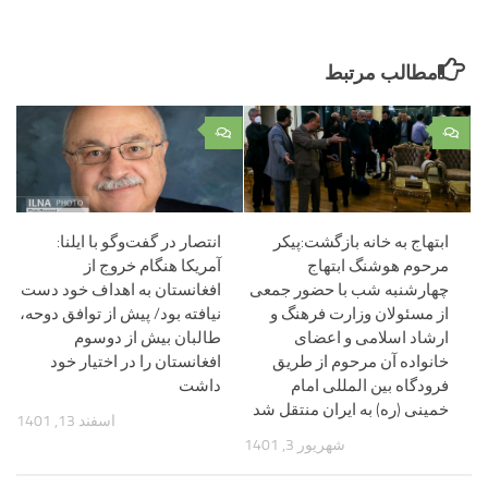
مطالب مرتبط
۰
۰
ابتهاج به خانه بازگشت:پیکر
انتصار در گفت‌وگو با ایلنا:
مرحوم هوشنگ ابتهاج
آمریکا هنگام خروج از
چهارشنبه شب با حضور جمعی
افغانستان به اهداف خود دست
از مسئولان وزارت فرهنگ و
نیافته بود/ پیش از توافق دوحه،
ارشاد اسلامی و اعضای
طالبان بیش از دوسوم
خانواده آن مرحوم از طریق
افغانستان را در اختیار خود
فرودگاه بین المللی امام
داشت
خمینی (ره) به ایران منتقل شد
اسفند 13, 1401
شهریور 3, 1401