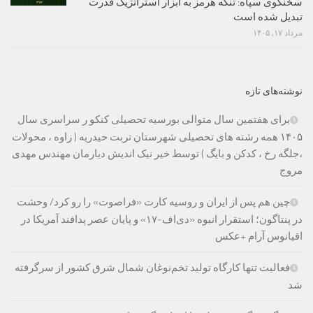
سخنگوی سپاه: تنگه هرمز به ابزار استراتژیک قدرت
تبدیل شده است
مرداد ۱۷, ۱۴۰۵
نوشته‌های تازه
برای هفتمین سال متوالی بورسیه تحصیلی کنکو ر سراسری سال
۱۴۰۵ همه رشته های تحصیلی شهرستان تربت حیدریه ( زاوه ، محولات
،جلگه رخ ، کدکن و بایگ ) توسط خیر نیک اندیش دیارمان مهندس مهدی
مروج
چین هم پس از ایران و روسیه کارت «فراصوت» را رو کرد/ وحشت
در پنتاگون؛ استقرار انبوه «دی‌اف‑۱۷» و پایان عصر پدافند آمریکا در
اقیانوس آرام +عکس
فعالیت تنها کارگاه تولید تخم‌نوغان شمال شرق کشور از سرگرفته
شد