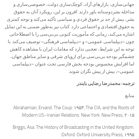
جهانی‌سازی، بازارهای آزاد، کوچک‌سازی دولت، خصوصی‌سازی و
مداخله بشردوستانه باور دارند. افزون بر این، رویکرد آنان به حقوق
بشر، بیش از حد بر حقوق فردی و سیاسی تأکید می‌کند و توجه کمتری
به حقوق اقتصادی و اجتماعی دارد. کتاب نیز به‌طور ضمنی به این تمایل
اشاره می‌کند، زمانی که مأموریت کنونی بی‌بی‌سی را با اصطلاحاتی
چون «دیپلماسی عمومی» و «دیپلماسی فرهنگی» توصیف می‌کند. با
توجه به این شرایط، تعجبی ندارد که مقامات ایران با مشاهده کاهش
چشمگیر بودجه بی‌بی‌سی برای اروپای شرقی و سایر مناطق جهان،
اما افزایش محسوس بودجه بخش فارسی تحت عنوان «دیپلماسی
عمومی»، بیش از پیش نگران شوند.
ترجمه: محمدرضا رضایی بایندر
منابع
Abrahamian, Ervand. The Coup: ۱۹۵۳, The CIA, and the Roots of
Modern US–Iranian Relations. New York: New Press, ۲۰۱۵.
Briggs, Asa. The History of Broadcasting in the United Kingdom.
Oxford: Oxford University Press, ۱۹۹۵.