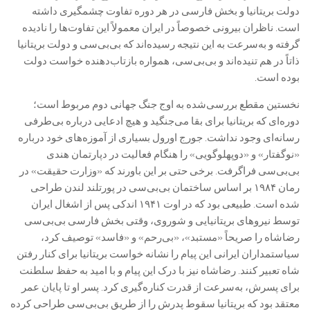
دولت بریتانیا و بخش فارسی در هر دوره تفاوت چشمگیری داشته
است. ناظران بیرونی خصوصاً در ایران معمولاً این تفاوت‌ها را نادیده
گرفته و به‌سرعت به این نتیجه رسیده‌اند که بی‌بی‌سی و دولت بریتانیا
ذاتاً در هم تنیده‌اند و بی‌بی‌سی، همواره بازتاب‌دهنده خواست دولت
بوده است.
نخستین مقطع بررسی‌شده به اوج جنگ جهانی دوم مربوط است؛
دوره‌ای که بریتانیا برای بقا می‌جنگید و هیچ ادعایی درباره بی‌طرفی
رسانه‌ای وجود نداشت. جورج اورول بسیاری از آموزه‌های خود درباره
«نوگفتار» و «دوپهلوگویی» را هنگام فعالیت در دپارتمان هندی
بی‌بی‌سی فراگرفت. برخی حتی بر این باورند که «وزارت حقیقت» در
رمان ۱۹۸۴ بر اساس ساختمان بی‌بی‌سی در پورتلند لندن طراحی
شده است. طبیعی بود که در اوت ۱۹۴۱ اندکی پس از اشغال ایران
توسط نیروهای بریتانیایی و شوروی، وقتی بخش فارسی بی‌بی‌سی
رضاشاه را صریحاً «مستبد»، «بی‌رحم» و «فاسد» توصیف کرد،
سیاستمداران ایرانی این پیام را نشانه خواست بریتانیا برای کنار رفتن
شاه تعبیر کنند. رضاشاه نیز با درک این پیام و با امید به حفظ سلطنت
برای پسرش، به‌سرعت از قدرت کناره‌گیری کرد. پسر او تا پایان عمر
معتقد بود که بریتانیا سقوط پدرش را از طریق بی‌بی‌سی طراحی کرده