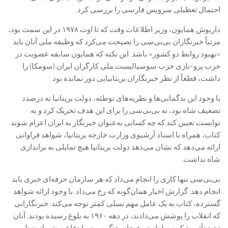
احتمال تعطیلی سرویس فارسی را بررسی کرد.
داریوش همایون، وزیر اطلاعات وقت که تا اوت ۱۹۷۸ در این سمت بود،
مرتباً خبرنگاران بی‌بی‌سی را نصیحت می‌کرد که وظیفه ملی آنان باید
«بهبود روابط دو کشور» باشد. این نکته که همایون سابقه عضویت در
حزب پرو-نازی حزب سوسیالیست ملی کارگران ایران (سومکا) را
داشت، قطعاً از نظر خبرنگاران بریتانیایی دور نمانده بود.
با وجود این بدگمانی‌ها و نظریه‌های توطئه، دولت بریتانیا نه درصدد
تضعیف شاه بود، نه بی‌بی‌سی را برای این هدف تحریک کرد و نه
توانست تعیین کند که چه کسانی به‌عنوان خبرنگار به ایران اعزام شوند.
کتاب، همراه با اسناد آرشیوی وزارت خارجه بریتانیا، شواهد فراوانی
ارائه می‌دهد که نشان می‌دهد دولت بریتانیا هیچ تمایلی به براندازی
شاه نداشت.
بی‌بی‌سی تنها کاری را انجام می‌داد که هر سازمان حرفه‌ای خبری باید
انجام دهد: گزارش اخبار همان‌گونه که رخ می‌داد. با وجود ارائه شواهد
گسترده، کتاب به یک عامل مهم نسلی کمتر توجه می‌کند: خبرنگارانی
که انقلاب را پوشش می‌دادند، در دهه ۱۹۶۰ به بلوغ رسیده بودند. آنان
تحت‌تأثیر شکوه سلطنت، هیجان جنگ سرد، یا دفاع سنتی از «نظم و