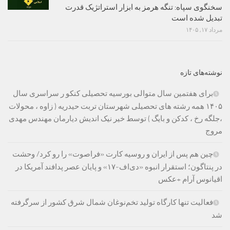
سخنگوی سپاه: تنگه هرمز به ابزار استراتژیک قدرت
تبدیل شده است
مرداد ۱۷, ۱۴۰۵
نوشته‌های تازه
برای هفتمین سال متوالی بورسیه تحصیلی کنکو ر سراسری سال
۱۴۰۵ همه رشته های تحصیلی شهرستان تربت حیدریه ( زاوه ، محولات
،جلگه رخ ، کدکن و بایگ ) توسط خیر نیک اندیش دیارمان مهندس مهدی
مروج
چین هم پس از ایران و روسیه کارت «فراصوت» را رو کرد/ وحشت
در پنتاگون؛ استقرار انبوه «دی‌اف‑۱۷» و پایان عصر پدافند آمریکا در
اقیانوس آرام +عکس
فعالیت تنها کارگاه تولید تخم‌نوغان شمال شرق کشور از سرگرفته
شد