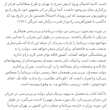
است. البته احتمال ورود ارتش سرخ به تهران و طرح مطالباتی فراتر از
برکناری شاه نیز وجود داشت. آسا بریگز در اثر مشهور خود تاریخ رادیو
و تلویزیون می‌نویسد که این رویداد احتمالاً نخستین بار در تاریخ بود که
حاکمی با نقش‌آفرینی رادیو از قدرت برکنار شد (بریگز، ۱۹۶۱).
در دوره دوم مورد بررسی نیز دولت بریتانیا و بی‌بی‌سی همکاری
نزدیکی با یکدیگر داشتند. بی‌بی‌سی در طول این بحران، با صدایی بلند
مواضع دولت بریتانیا را بازتاب می‌داد؛ از جمله این ادعا که ملی‌سازی
صنعت نفت به فاجعه‌ای برای ایران منجر خواهد شد، دولت را به
ورشکستگی خواهد کشاند، کشور فاقد توان فنی لازم برای اداره
صنعت نفت است و اینکه دکتر محمد مصدق مجموعه‌ای از پیشنهادهای
عادلانه و منصفانه برای مصالحه را رد کرده است. پس از برکناری
دولت مصدق، بی‌بی‌سی همچنان خط رسمی دولت بریتانیا را منعکس
می‌کرد و اصرار داشت که «کودتای نظامی» رخ نداده، بلکه یک «قیام
خودجوش» علیه «رژیمی دیکتاتوری» به وقوع پیوسته است.
با آنکه کتاب به تفصیل به پیوند نزدیک میان دولت و بی‌بی‌سی در جریان
این بحران می‌پردازد، یک مورد بسیار مهم را نادیده می‌گیرد. در طول
این دوره، وزارت خارجه بریتانیا و سفارت این کشور در تهران صراحتاً