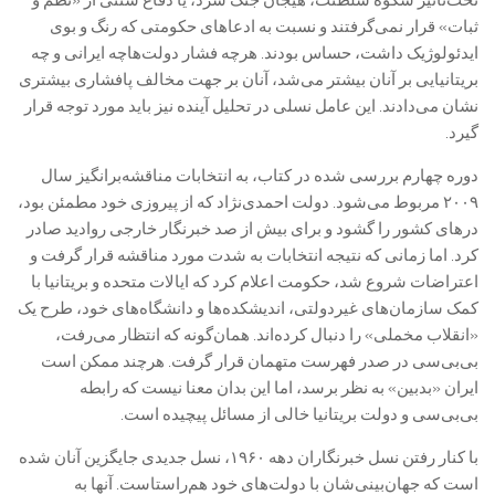
ثبات» قرار نمی‌گرفتند و نسبت به ادعاهای حکومتی که رنگ و بوی
ایدئولوژیک داشت، حساس بودند. هرچه فشار دولت‌هاچه ایرانی و چه
بریتانیایی بر آنان بیشتر می‌شد، آنان بر جهت مخالف پافشاری بیشتری
نشان می‌دادند. این عامل نسلی در تحلیل آینده نیز باید مورد توجه قرار
گیرد.
دوره چهارم بررسی شده در کتاب، به انتخابات مناقشه‌برانگیز سال
۲۰۰۹ مربوط می‌شود. دولت احمدی‌نژاد که از پیروزی خود مطمئن بود،
درهای کشور را گشود و برای بیش از صد خبرنگار خارجی روادید صادر
کرد. اما زمانی که نتیجه انتخابات به شدت مورد مناقشه قرار گرفت و
اعتراضات شروع شد، حکومت اعلام کرد که ایالات متحده و بریتانیا با
کمک سازمان‌های غیردولتی، اندیشکده‌ها و دانشگاه‌های خود، طرح یک
«انقلاب مخملی» را دنبال کرده‌اند. همان‌گونه که انتظار می‌رفت،
بی‌بی‌سی در صدر فهرست متهمان قرار گرفت. هرچند ممکن است
ایران «بدبین» به نظر برسد، اما این بدان معنا نیست که رابطه
بی‌بی‌سی و دولت بریتانیا خالی از مسائل پیچیده است.
با کنار رفتن نسل خبرنگاران دهه ۱۹۶۰، نسل جدیدی جایگزین آنان شده
است که جهان‌بینی‌شان با دولت‌های خود هم‌راستاست. آنها به