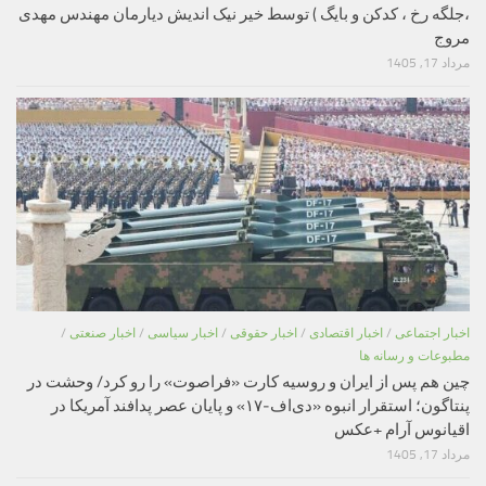
،جلگه رخ ، کدکن و بایگ ) توسط خیر نیک اندیش دیارمان مهندس مهدی
مروج
مرداد 17, 1405
اخبار اجتماعی
/
اخبار اقتصادی
/
اخبار حقوقی
/
اخبار سیاسی
/
اخبار صنعتی
/
مطبوعات و رسانه ها
چین هم پس از ایران و روسیه کارت «فراصوت» را رو کرد/ وحشت در
پنتاگون؛ استقرار انبوه «دی‌اف‑۱۷» و پایان عصر پدافند آمریکا در
اقیانوس آرام +عکس
مرداد 17, 1405