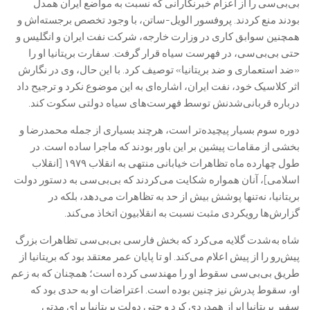
بی‌بی‌سی را از اعزام خبرنگارانی که نسبت به مواضع ایران همدل
بودند منع کردند. پروفسور الویل-ساتن، با وجود تخصص برجسته‌اش و
همچنین سوابق کاری در وزارت خارجه، شرکت نفت ایران و انگلیس و
حتی بی‌بی‌سی، در فهرست سیاه قرار گرفت. سفارت بریتانیا او را
«ضد استعماری و ضد بریتانیا» توصیف کرد. با این حال، وی در نگارش
اثر کلاسیک خود، نفت ایران، اشاره‌ای به این موضوع نکرد و ترجیح داد
درباره قربانی‌شدنش توسط فهرست‌های سیاه دولتی سکوت کند.
دوره سوم بسیار پیچیده‌تر است، هرچند بسیاری از جمله محمدرضا و
بخشی از مقامات پیشین بر این باور بودند که ماجرا ساده است. در
طول چهارده ماه تظاهرات خیابانی منتهی به انقلاب ۱۹۷۹ [انقلاب
اسلامی]، آنان همواره شکایت می‌کردند که بی‌بی‌سی به دستور دولت
بریتانیا، نه‌تنها پوشش بیش از حد به تظاهرات می‌دهد، بلکه در
گزارش‌ها رویکردی مثبت نسبت به انقلابیون اتخاذ می‌کند.
شاه به‌شدت گلایه می‌کرد که بخش فارسی بی‌بی‌سی تظاهرات بزرگ
پیش‌رو را از پیش اعلام می‌کند. او تا پایان عمر معتقد بود که بریتانیا از
طریق بی‌بی‌سی سقوط او را مهندسی کرده است؛ همچنان که به زعم
او، سقوط پدرش نیز چنین بوده است. اعتراضات او به حدی بود که
سفیر بریتانیا ابراز همدردی کرد و حتی دولت بریتانیا برای مدتی