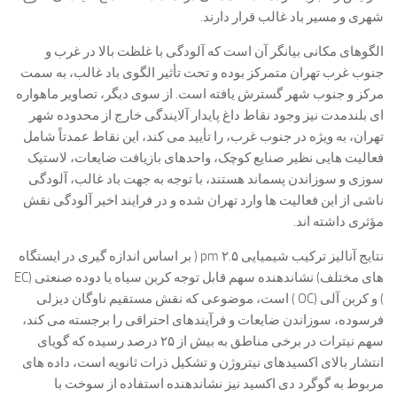
شهری و مسیر باد غالب قرار دارند.
الگوهای مکانی بیانگر آن است که آلودگی با غلظت بالا در غرب و
جنوب غرب تهران متمرکز بوده و تحت تأثیر الگوی باد غالب، به سمت
مرکز و جنوب شهر گسترش یافته است. از سوی دیگر، تصاویر ماهواره
ای بلندمدت نیز وجود نقاط داغ پایدار آلایندگی خارج از محدوده شهر
تهران، به ویژه در جنوب غرب، را تأیید می کند، این نقاط عمدتاً شامل
فعالیت هایی نظیر صنایع کوچک، واحدهای بازیافت ضایعات، لاستیک
سوزی و سوزاندن پسماند هستند، با توجه به جهت باد غالب، آلودگی
ناشی از این فعالیت ها وارد تهران شده و در فرایند اخیر آلودگی نقش
مؤثری داشته اند.
نتایج آنالیز ترکیب شیمیایی pm ۲.۵ ( بر اساس اندازه گیری در ایستگاه
های مختلف) نشاندهنده سهم قابل توجه کربن سیاه یا دوده صنعتی (EC
) و کربن آلی (OC ) است، موضوعی که نقش مستقیم ناوگان دیزلی
فرسوده، سوزاندن ضایعات و فرآیندهای احتراقی را برجسته می کند،
سهم نیترات در برخی مناطق به بیش از ۲۵ درصد رسیده که گویای
انتشار بالای اکسیدهای نیتروژن و تشکیل ذرات ثانویه است، داده های
مربوط به گوگرد دی اکسید نیز نشاندهنده استفاده از سوخت با