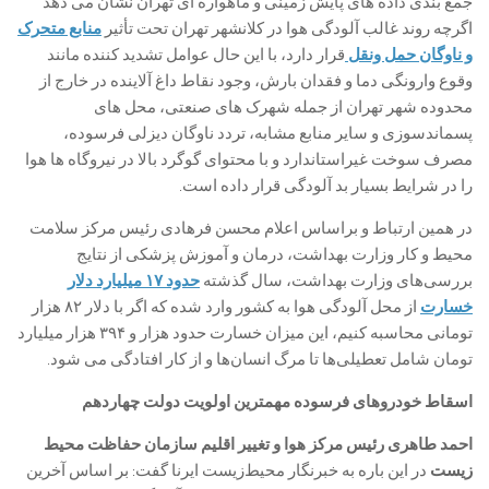
جمع بندی داده های پایش زمینی و ماهواره ای تهران نشان می دهد
اگرچه روند غالب آلودگی هوا در کلانشهر تهران تحت تأثیر
منابع متحرک
و ناوگان حمل ونقل
قرار دارد، با این حال عوامل تشدید کننده مانند
وقوع وارونگی دما و فقدان بارش، وجود نقاط داغ آلاینده در خارج از
محدوده شهر تهران از جمله شهرک های صنعتی، محل های
پسماندسوزی و سایر منابع مشابه، تردد ناوگان دیزلی فرسوده،
مصرف سوخت غیراستاندارد و با محتوای گوگرد بالا در نیروگاه ها هوا
را در شرایط بسیار بد آلودگی قرار داده است.
در همین ارتباط و براساس اعلام محسن فرهادی رئیس مرکز سلامت
محیط و کار وزارت بهداشت، درمان و آموزش پزشکی از نتایج
بررسی‌های وزارت بهداشت، سال گذشته
حدود ۱۷ میلیارد دلار
خسارت
از محل آلودگی هوا به کشور وارد شده که اگر با دلار ۸۲ هزار
تومانی محاسبه کنیم، این میزان خسارت حدود هزار و ۳۹۴ هزار میلیارد
تومان شامل تعطیلی‌ها تا مرگ انسان‌ها و از کار افتادگی می شود.
اسقاط خودروهای فرسوده مهمترین اولویت دولت چهاردهم
احمد طاهری رئیس مرکز هوا و تغییر اقلیم سازمان حفاظت محیط
زیست
در این باره به خبرنگار محیط‌زیست ایرنا گفت: بر اساس آخرین