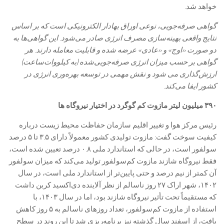
خواهد شد.
گواهی صرفه‌جویی، نوعی اوراق بهادار الکترونیکی است که بر اساس
نتایج واقعی بهینه‌سازی مصرف انرژی صادر می‌شود. این گواهی‌ها به
دو صورت «اوج» و «عادی» عرضه شده و قابلیت معامله دارند. هر
گواهی بر حسب میزان انرژی صرفه‌جویی‌شده (به کیلووات‌ساعت)
ارزش‌گذاری می شود و نقش مهمی در توسعه بهره‌وری انرژی در
کشور ایفا می‌کند.
۳۹۰ میلیون لیتر مازوت کم گوگرد در اختیار نیروگاه ها
رئیس مرکز هوا و تغییر اقلیم سازمان حفاظت محیط زیست درباره
کیفیت سوخت گفت: مازوت تولیدی کشور معمولاً دارای ۳.۵ تا ۵ درصد
سولفور است، در حالی که استاندارد ملی ۰.۸ درصد تعیین شده است،
فقط نیروگاه شازند مازوت کم‌سولفور تولید می‌کند که میزان سولفور
آن کمتر از نیم درصد و حتی پایین‌تر از استاندارد ملی است، در سال
۱۴۰۲، شهر اراک ۲۷ روز ناسالم از نظر آلاینده دی‌اکسید کربن داشت
که مستقیماً تحت تأثیر نیروگاه شازند بود، اما در سال ۱۴۰۳، با
استفاده از مازوت کم‌سولفور، تعداد روزهای ناسالم به ۵ روز کاهش
یافت، از اسفند سال گذشته نیز برنامه‌ریزی شد تا این روند در سطح