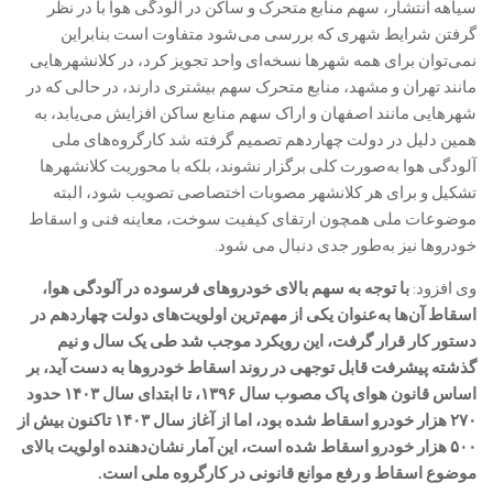
سیاهه انتشار، سهم منابع متحرک و ساکن در آلودگی هوا با در نظر
گرفتن شرایط شهری که بررسی می‌شود متفاوت است بنابراین
نمی‌توان برای همه شهرها نسخه‌ای واحد تجویز کرد، در کلانشهرهایی
مانند تهران و مشهد، منابع متحرک سهم بیشتری دارند، در حالی که در
شهرهایی مانند اصفهان و اراک سهم منابع ساکن افزایش می‌یابد، به
همین دلیل در دولت چهاردهم تصمیم گرفته شد کارگروه‌های ملی
آلودگی هوا به‌صورت کلی برگزار نشوند، بلکه با محوریت کلانشهرها
تشکیل و برای هر کلانشهر مصوبات اختصاصی تصویب شود، البته
موضوعات ملی همچون ارتقای کیفیت سوخت، معاینه فنی و اسقاط
خودروها نیز به‌طور جدی دنبال می شود.
وی افزود:
با توجه به سهم بالای خودروهای فرسوده در آلودگی هوا،
اسقاط آن‌ها به‌عنوان یکی از مهم‌ترین اولویت‌های دولت چهاردهم در
دستور کار قرار گرفت، این رویکرد موجب شد طی یک سال و نیم
گذشته پیشرفت قابل توجهی در روند اسقاط خودروها به دست آید، بر
اساس قانون هوای پاک مصوب سال ۱۳۹۶، تا ابتدای سال ۱۴۰۳ حدود
۲۷۰ هزار خودرو اسقاط شده بود، اما از آغاز سال ۱۴۰۳ تاکنون بیش از
۵۰۰ هزار خودرو اسقاط شده است، این آمار نشان‌دهنده اولویت بالای
موضوع اسقاط و رفع موانع قانونی در کارگروه ملی است.