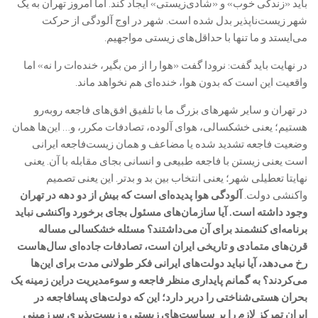
باید «زندگی خوب» و «شادی‌زیستی» ایجاد کند. اما امروز تهران به یک
شهر زیست‌ناپذیر بدل شده است. شهر در اوج آلودگی از حرکت
می‌ایستد و ما تنها با حداقل‌های زیستی مواجهیم.
در نهایت باید گفت: نرودا گفت «هوا را از من بگیر، خنده‌ات را نه» اما
واقعیت این است که بدون هوا، خنده‌ای هم نخواهد ماند.
در تهران و سایر شهرهای بزرگ ما با تلفیق افق‌های فاجعه روبه‌رو
هستیم؛ یعنی خشکسالی، هوای آلوده، تصادفات مکرر، و… این‌ها همان
وضعیت فاجعه تشدید شده یا مضاعف و همان زیست‌فاجعه‌ ایرانی
است یعنی زیستن با فاجعه طبیعی و انسانی بجای مقابله با آن. یعنی
نهایتا تعطیلی شهر؛ یعنی انتخاب بین بد و بدتر. این یعنی تصمیم
واکنشی دولت.
آلودگی هوا پدیده‌ای است که بیش از دو دهه در تهران
وجود داشته است. آیا سازمان‌های مسئول‌ بجای برخورد واکنشی‌ نباید
برنامه‌ای کنشمند برای آن می‌داشتند؟ مسئله خشکسالی مساله
قرن‌های متمادی و تاریخی ایران است، تصادفات جاده‌ای سال‌هاست
رخ می‌دهد، آیا نباید دولت‌های ایرانی فکر طولانی مدت برای این‌ها
می‌کردند؟ به گمانم پایداری‌ منظر فاجعه و سوءمدیریت دراین زمینه یک
بحران هستی‌شناختی را دربر دارد؛ این که دولت‌های پسافاجعه در
ایران تمرکز لازم را بر سیاست‌های زیستی و زیست‌پذیری‌ سرزمینی