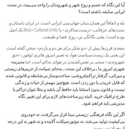
آیا این نگاه که جسم و روح شهر و شهروندان را واحد می‌بیند، در سنت
ایرانی سابقه داشته است؟
بله و اتفاقاً این همان بنیان جهان‌بینی ایرانی است. در ایران باستان و
سنت‌های عرفانی، «زیست‌سالاری» یا Bios–Cultural Unity یک اصل
بوده است؛ یعنی یگانگی تن، روح، فضا و طبیعت.
سعدی قرن‌ها پیش از «دو شکر برای هر دم و بازدم» سخن گفته است.
این یعنی یک زیست‌سیاستِ هوا، به تعبیر امروز هانری لوفور، «حق
شهروندی» مبتنی بر نفس‌کشیدن در هوای سالم است. اما
مدیریت
شهری امروز ما ـ برخلاف این سنت ـ به‌جای صیانت از حریم‌های زیستی
و میراثی، گرفتار تراکم‌فروشی، ساخت‌وساز بی‌ضابطه و قانونی شده
که قابل خریدن یا دور زدن است. ‌هیچ‌چیز مهمتر از حیات و زندگی
نیست و قانون بدون استثنا باید حافظ آن باشد و مثلا نتوان تراکم یا
طرح ترافیک خرید. البته زیرساخت‌های لازم برای این تغییر نگاه
مدیریتی باید فراهم شود.
اگر این نگاه فرهنگی–زیستی مبنا قرار می‌گرفت، نه خودروی
بی‌کیفیت تولید می‌شد، نه موتورسیکلت آلاینده و نه شهر به این درجه
از بحران می‌رسید.