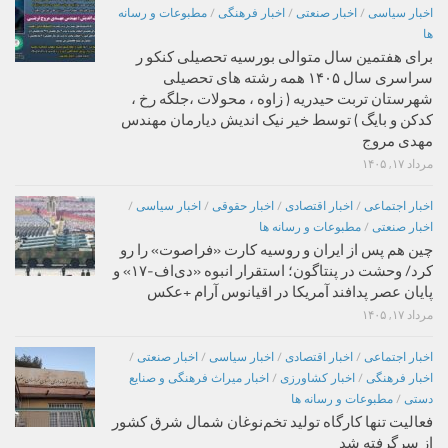
اخبار سیاسی
/
اخبار صنعتی
/
اخبار فرهنگی
/
مطبوعات و رسانه
ها
برای هفتمین سال متوالی بورسیه تحصیلی کنکو ر
سراسری سال ۱۴۰۵ همه رشته های تحصیلی
شهرستان تربت حیدریه ( زاوه ، محولات ،جلگه رخ ،
کدکن و بایگ ) توسط خیر نیک اندیش دیارمان مهندس
مهدی مروج
مرداد ۱۷, ۱۴۰۵
اخبار اجتماعی
/
اخبار اقتصادی
/
اخبار حقوقی
/
اخبار سیاسی
/
اخبار صنعتی
/
مطبوعات و رسانه ها
چین هم پس از ایران و روسیه کارت «فراصوت» را رو
کرد/ وحشت در پنتاگون؛ استقرار انبوه «دی‌اف‑۱۷» و
پایان عصر پدافند آمریکا در اقیانوس آرام +عکس
مرداد ۱۷, ۱۴۰۵
اخبار اجتماعی
/
اخبار اقتصادی
/
اخبار سیاسی
/
اخبار صنعتی
/
اخبار فرهنگی
/
اخبار کشاورزی
/
اخبار میراث فرهنگی و صنایع
دستی
/
مطبوعات و رسانه ها
فعالیت تنها کارگاه تولید تخم‌نوغان شمال شرق کشور
از سرگرفته شد