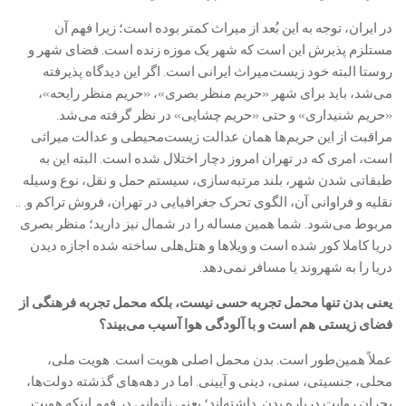
در ایران، توجه به این بُعد از میراث کمتر بوده است؛ زیرا فهم آن
مستلزم پذیرش این است که شهر یک موزه زنده است. فضای شهر و
روستا البته خود زیست‌میراث ایرانی است. اگر این دیدگاه پذیرفته
می‌شد، باید برای شهر «حریم منظر بصری»، «حریم منظر رایحه»،
«حریم شنیداری» و حتی «حریم چشایی» در نظر گرفته می‌شد.
مراقبت از این حریم‌ها همان عدالت زیست‌محیطی و عدالت میراثی
است، امری که در تهران امروز دچار اختلال شده است. البته این به
طبقاتی شدن شهر، بلند مرتبه‌سازی، سیستم حمل و نقل، نوع وسیله
نقلیه و فراوانی آن، الگوی تحرک جغرافیایی در تهران، فروش تراکم و. ‌..
مربوط می‌شود. شما همین مساله را در شمال نیز دارید؛ منظر بصری
دریا کاملا کور شده است و ویلاها و هتل‌هلی ساخته شده اجازه دیدن
دریا را به شهروند یا مسافر نمی‌دهد.
یعنی بدن تنها محمل تجربه حسی نیست، بلکه محمل تجربه فرهنگی از
فضای زیستی هم است و با آلودگی هوا آسیب می‌بیند؟
عملاً همین‌طور است. بدن محمل اصلی هویت است. هویت ملی،
محلی، جنسیتی، سنی، دینی و آیینی. اما در دهه‌های گذشته دولت‌ها،
بحران روایت درباره بدن داشته‌اند؛ یعنی ناتوانی در فهم اینکه هویت