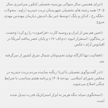
برای هفتمین سال متوالی بورسیه تحصیلی کنکو ر سراسری سال
۱۴۰۵ همه رشته های تحصیلی شهرستان تربت حیدریه ( زاوه ، محولات
،جلگه رخ ، کدکن و بایگ ) توسط خیر نیک اندیش دیارمان مهندس مهدی
مروج
چین هم پس از ایران و روسیه کارت «فراصوت» را رو کرد/ وحشت
در پنتاگون؛ استقرار انبوه «دی‌اف‑۱۷» و پایان عصر پدافند آمریکا در
اقیانوس آرام +عکس
فعالیت تنها کارگاه تولید تخم‌نوغان شمال شرق کشور از سرگرفته
شد
در گفت‌وگوی تفصیلی با ایرنا؛ زنگنه نماینده مردم تربت حیدریه در
مجلس شورای اسلامی : بودجه ۱۴۰۵ و برنامه هفتم متناسب با شرایط
جنگی اصلاح می‌شوند
سخنگوی سپاه: تنگه هرمز به ابزار استراتژیک قدرت تبدیل شده
است