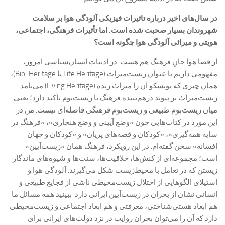
در سال‌های اخیر درباره تاثیرات فیزیکی آلودگی هوا بر سلامت
شهروندان بسیار صحبت شده است. اما تأثیرات فرهنگی، اجتماعی،
هویتی و میراثی آلودگی هوا چگونه است؟
از قضا هوا جانِ فرهنگ هم هست. در ادبیات انسان‌شناسی امروز،
مفهومی داریم با عنوان زیست‌میراث (Life Heritage یا Bio-Heritage)،
همان چیزی که یونسکو آن را میراث زنده (Living Heritage) می‌نامد.
زیست‌میراث بر پیوند درهم‌تنیده فرهنگ با زیست‌بوم تأکید دارد؛ یعنی
میان زیست‌بوم طبیعی و زیست‌بوم فرهنگی فاصله‌ای نیست. من در
این مورد در کتاب‌هایی چون «وضع آیینی و وضع هنجاری»، «فرهنگ در
سایه همه‌گیری»، «کودکان و قصه‌های پریان» و «کودکان و جهان
افسانه» سخن گفته‌ام. در این رویکرد، فرهنگ همان «زیست‌آیین»
است؛ مجموعه‌ای از کنش‌ها، خلاقیت‌ها، سنت‌ها و شیوه‌های ماندگار
زیستن که در تعامل با محیط‌زیست شکل می‌گیرند. آلودگی هوا و
استیلای الگوهایی از اختلال زیست‌محیطی ناشی از فجایع طبیعی و
انسانی نشان از بحران در زیست‌آیین ایرانی دارد. ببینید همه مسائل ما
هم ابعاد هستی‌شناختی، معرفتی و هم ابعاد اجتماعی و زیست‌محیطی
دارد که آن را می‌توان بحران روایت در نزد دولت‌های ایرانی برای