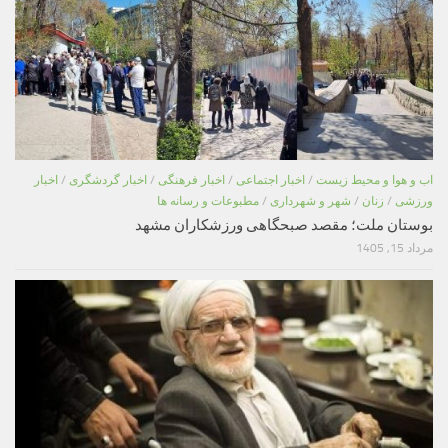
اب و هوا و محیط زیست
/
اخبار اجتماعی
/
اخبار فرهنگی
/
اخبار گردشگری
/
اخبار
ورزشی
/
زنان
/
شهر و شهرداری
/
مطبوعات و رسانه ها
بوستان ملت؛ مقصد صبحگاهی ورزشکاران مشهد
مرداد 15, 1405