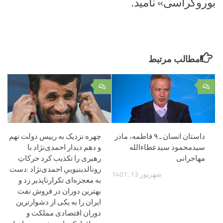
بوروکراسی» نامید.
مطالب مرتبط
۰
۰
داستان انسان ـ ۹ فاطمه، مادر
چهره نزدیک به رییس دولت نهم
سیدمحمود سیدعطاءالله
و دهم دیدار احمدی‌نژاد با
مهاجرانی
رهبری را تکذیب کرد حرکاتِ
رونالدینیوییِ احمدی‌نژاد :دست
شهریور 13, 1401
به معجزه‌ای تکرارناپذیر زد و
بهترین دوران در فروش نفت
ایران را به یکی از دشوارترین
دوران اقتصادی مملکت و