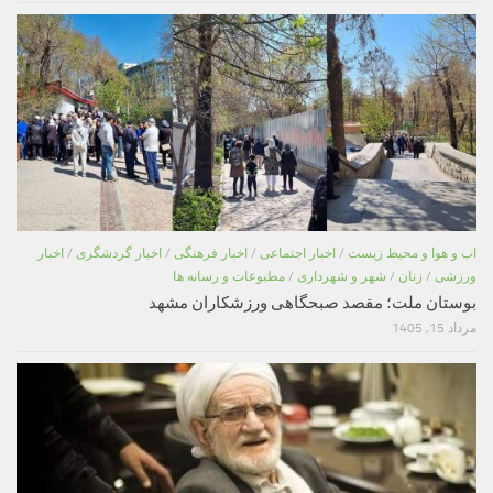
اب و هوا و محیط زیست
/
اخبار اجتماعی
/
اخبار فرهنگی
/
اخبار گردشگری
/
اخبار
ورزشی
/
زنان
/
شهر و شهرداری
/
مطبوعات و رسانه ها
بوستان ملت؛ مقصد صبحگاهی ورزشکاران مشهد
مرداد 15, 1405