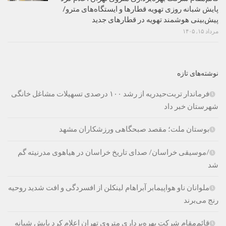
پایش شبانه روزی تهویه قطارها و ایستگاه‌های مترو/
پیش‌بینی هوشمند تهویه در قطارهای جدید
مرداد ۱۵, ۱۴۰۵
نوشته‌های تازه
فرماندار تربت‌حیدریه از رشد ۱۰۰ درصدی تسهیلات مشاغل خانگی
شهرستان خبر داد
بوستان ملت؛ مقصد صبحگاهی ورزشکاران مشهد
/موسیقی خراسان/ صدای تاریخ خراسان در هیاهوی مدرنیته گم
شد
ملوانان ناو هواپیمابر آبراهام لینکلن از افسردگی و افت شدید روحیه
رنج می‌برند
قائم‌مقام شرکت بهره‌برداری متروی تهران اعلام کرد پایش شبانه