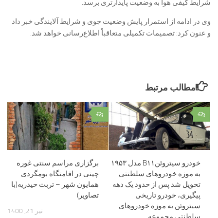
شرایط کیفی هوا به وضعیت پایدارتری برسد.
وی در ادامه از استمرار پایش وضعیت جوی و شرایط آلایندگی خبر داد
و عنون کرد: تصمیمات تکمیلی متعاقباً اطلاع‌رسانی خواهد شد.
مطالب مرتبط
۰
۰
خودرو سیتروئنB۱۱ مدل ۱۹۵۳
برگزاری مراسم سنتی غوره
به موزه خودروهای سلطنتی
چینی در اقامتگاه بومگردی
تحویل شد ​پس از حدود یک دهه
همایون شهر – تربت حیدریه(با
پیگیری‌، خودرو تاریخی
تصاویر)
سیتروئن به موزه خودروهای
تیر 21, 1400
سلطنتی مجموعه