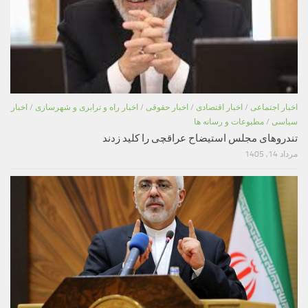
اخبار اجتماعی
/
اخبار اقتصادی
/
اخبار حقوقی
/
اخبار راه و ترابری و شهرسازی
/
اخبار
سیاسی
/
مطبوعات و رسانه ها
تندروهای مجلس استیضاح عراقچی را کلید زدند
مرداد 14, 1405