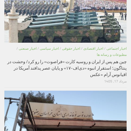
اخبار اجتماعی
/
اخبار اقتصادی
/
اخبار حقوقی
/
اخبار سیاسی
/
اخبار صنعتی
/
مطبوعات و رسانه ها
چین هم پس از ایران و روسیه کارت «فراصوت» را رو کرد/ وحشت در
پنتاگون؛ استقرار انبوه «دی‌اف‑۱۷» و پایان عصر پدافند آمریکا در
اقیانوس آرام +عکس
مرداد 17, 1405