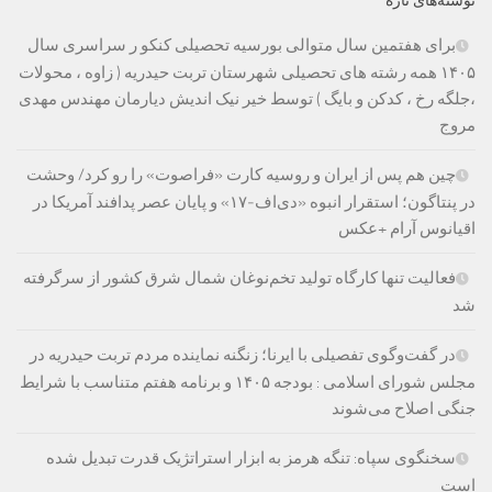
نوشته‌های تازه
برای هفتمین سال متوالی بورسیه تحصیلی کنکو ر سراسری سال
۱۴۰۵ همه رشته های تحصیلی شهرستان تربت حیدریه ( زاوه ، محولات
،جلگه رخ ، کدکن و بایگ ) توسط خیر نیک اندیش دیارمان مهندس مهدی
مروج
چین هم پس از ایران و روسیه کارت «فراصوت» را رو کرد/ وحشت
در پنتاگون؛ استقرار انبوه «دی‌اف‑۱۷» و پایان عصر پدافند آمریکا در
اقیانوس آرام +عکس
فعالیت تنها کارگاه تولید تخم‌نوغان شمال شرق کشور از سرگرفته
شد
در گفت‌وگوی تفصیلی با ایرنا؛ زنگنه نماینده مردم تربت حیدریه در
مجلس شورای اسلامی : بودجه ۱۴۰۵ و برنامه هفتم متناسب با شرایط
جنگی اصلاح می‌شوند
سخنگوی سپاه: تنگه هرمز به ابزار استراتژیک قدرت تبدیل شده
است