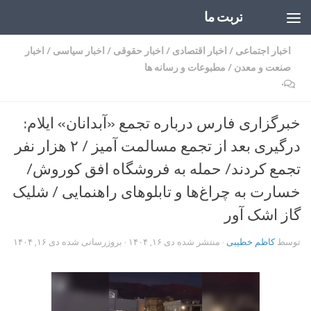
تربت ما
Skip to content
اخبار اجتماعی
/
اخبار اقتصادی
/
اخبار حقوقی
/
اخبار سیاسی
/
اخبار
صنعت و معدن
/
مطبوعات و رسانه ها
۰
خبرگزاری فارس درباره تجمع «آبدانان» ایلام:
درگیری بعد از تجمع مسالمت آمیز / ۲ هزار نفر
تجمع کردند/ حمله به فروشگاه افق کوروش/
خسارت به چراغ‌ها و تابلوهای راهنمایی / شلیک
گاز اشک آور
توسط
کاظم خطیبی
· منتشر شده
دی ۱۶, ۱۴۰۴
· بروزرسانی شده
دی ۱۶, ۱۴۰۴