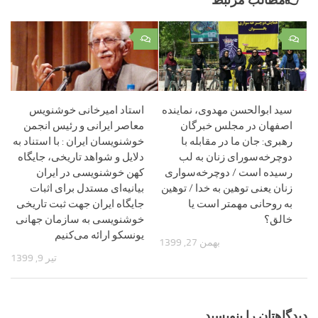
مطالب مرتبط
۰
۰
سید ابوالحسن مهدوی، نماینده
استاد امیرخانی خوشنویس
اصفهان در مجلس خبرگان
معاصر ایرانی و رئیس انجمن
رهبری: جان ما در مقابله با
خوشنویسان ایران : با استناد به
دوچرخه‌سورای زنان به لب
دلایل و شواهد تاریخی، جایگاه
رسیده است / دوچرخه‌سواری
کهن خوشنویسی در ایران
زنان یعنی توهین به خدا / توهین
بیانیه‌ای مستدل برای اثبات
به روحانی مهمتر است یا
جایگاه ایران جهت ثبت تاریخی
خالق؟
خوشنویسی به سازمان جهانی
یونسکو ارائه می‌کنیم‌
بهمن 27, 1399
تیر 9, 1399
دیدگاهتان را بنویسید