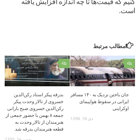
کنیم که قیمت‌ها تا چه اندازه افزایش یافته
است.
مطالب مرتبط
۰
۰
جان باختن نزدیک به ۱۴۰ مسافر
بدرقه پیکر استاد رکن‌الدین
ایرانی در سقوط هواپیمای
خسروی از تالار وحدت پیکر
اوکراینی
رکن‌الدین خسروی صبح بارانی
جمعه ۸ بهمن با حضور جمعی از
دی 18, 1398
هنرمندان از تالار وحدت به
قطعه هنرمندان بدرقه شد.
بهمن 14, 1395