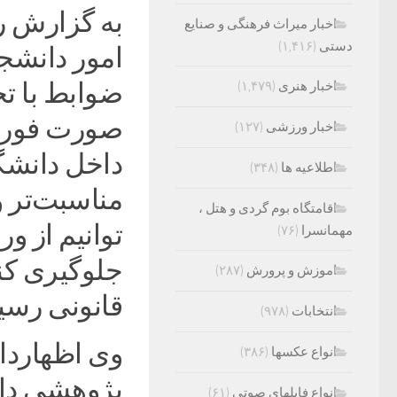
به گزارش ر
اخبار میراث فرهنگی و صنایع
دستی
(۱,۴۱۶)
امور دانشجوی
ضوابط با تخ
اخبار هنری
(۱,۴۷۹)
صورت فوری 
اخبار ورزشی
(۱۲۷)
داخل دانشگ
اطلاعیه ها
(۳۴۸)
مناسبت‌تر و
اقامتگاه بوم گردی و هتل ،
توانیم از و
مهمانسرا
(۷۶)
جلوگیری کن
اموزش و پرورش
(۲۸۷)
قانونی رسی
انتخابات
(۹۷۸)
وی اظهاردا
انواع عکسها
(۳۸۶)
پژوهشی دان
انواع فایلهای صوتی
(۶۱)