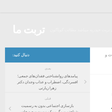
Skip to content
تربت ما
 تربت حیدریه میباشد مطالب گوناگون
ت و
دنبال کنید:
بعدی
پیامدهای روانشناختی فقدان‌های جمعی؛
افسردگی، اضطراب و عذاب وجدان دکتر
زهرا زیارتی
قبلی
بازسازی اجتماعی بدون به رسمیت
شناختن سوگ ممکن نیست سعید خادمی