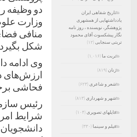
دو وظیفه ر
تاریخ شفاهی ایران
وزارت علوم
یادداشتهایی از همشهری
پژوهشگر، نویسنده ، روز نامه
منافی فضای
نگار پیشکسوت آقای محمود
تربتی سنجابی
(۱۲)
شکل بگیرد.
تربت ما
(۱,۰۱۶)
وی ادامه دا
زنان
(۸۱۹)
ارزش‌های د
شعر و شاعری
(۶۲۳)
فحاشی برخو
شهر و شهرداری
(۸۱۳)
رئیس سازمان
فایلهای تصویری
(۱۰۴)
شرایط امرو
دانشجویان 
فیلم و سینما
(۳۳۰)