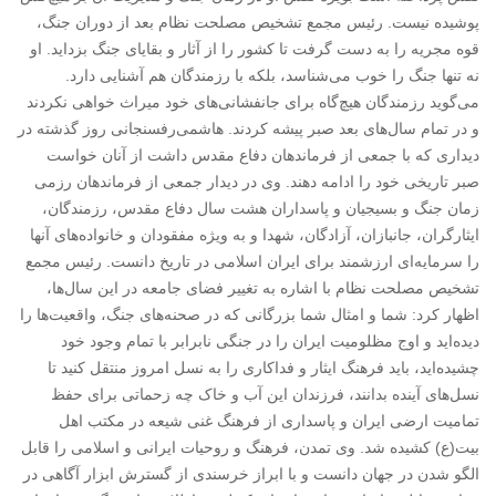
پوشیده نیست. رئیس مجمع تشخیص مصلحت نظام بعد از دوران جنگ،
قوه مجریه را به دست گرفت تا کشور را از آثار و بقایای جنگ بزداید. او
نه تنها جنگ را خوب می‌شناسد، بلکه با رزمندگان هم آشنایی دارد.
می‌گوید رزمندگان هیچ‌گاه برای جانفشانی‌های خود میراث خواهی نکردند
و در تمام سال‌های بعد صبر پیشه کردند. هاشمی‌رفسنجانی روز گذشته در
دیداری که با جمعی از فرماندهان دفاع مقدس داشت از آنان خواست
صبر تاریخی خود را ادامه دهند. وی در دیدار جمعی از فرماندهان رزمی
زمان جنگ و بسیجیان و پاسداران هشت سال دفاع مقدس، رزمندگان،
ایثارگران، جانبازان، آزادگان، شهدا و به ویژه مفقودان و خانواده‌های آنها
را سرمایه‌ای ارزشمند برای ایران اسلامی در تاریخ دانست. رئیس مجمع
تشخیص مصلحت نظام با اشاره به تغییر فضای جامعه در این سال‌ها،
اظهار کرد: شما و امثال شما بزرگانی که در صحنه‌های جنگ، واقعیت‌ها را
دید‌ه‌اید و اوج مظلومیت ایران را در جنگی نابرابر با تمام وجود خود
چشید‌ه‌اید، باید فرهنگ ایثار و فداکاری را به نسل امروز منتقل کنید تا
نسل‌های آینده بدانند، فرزندان این آب و خاک چه زحماتی برای حفظ
تمامیت ارضی ایران و پاسداری از فرهنگ غنی شیعه در مکتب اهل
بیت(ع) کشیده شد. وی تمدن، فرهنگ و روحیات ایرانی و اسلامی را قابل
الگو شدن در جهان دانست و با ابراز خرسندی از گسترش ابزار آگاهی در