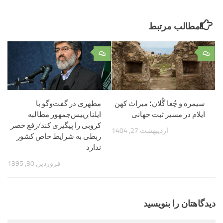
مطالب مرتبط
۰
۰
سیمره و چُغا گُلان؛ میراث کهن
مطهری در گفت‌وگو با
ایلام در مسیر ثبت جهانی
ایلنا:رییس‌جمهور مطالبه
کروبی را پیگیری کند/رفع حصر
اردیبهشت 27, 1404
ربطی به شرایط خاص کشور
ندارد
فروردین 30, 1395
دیدگاهتان را بنویسید