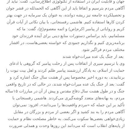
جهان و قابلیت ایران در استفاده از تکنولوژی اطلاع‌رسانی، گفت: نباید از
آگاهی مردم بترسیم و اتفاقا باید از این آگاهی که الحمدلله در قشر جوان
و تحصیلکرده جامعه نیز ریشه دوانده، به عنوان یک سرمایه در جهت بهتر
کردن کارها استفاده کنیم. هاشمی رفسنجانی، با بیان نکاتی از آیات قرآن
کریم و روایاتی از پیامبر اکرم(ص) و ائمه معصوم(ع)، گفت: ما که
مسلمانیم، باید براساس دستورات منابع دینی برای آینده فرزندان خود
برنامه‌ریزی کنیم و نگذاریم جمودی که خواسته بعضی‌هاست، در اقشار
مختلف مردم فراگیر شود.
بعد از جنگ یک عده میراث‌خواه شدند
وی با ترسیم سیری از اتفاقات پس از رحلت پیامبر که گروهی با ادعای
حمایت از اسلام، به یادگار ارزشمند پیامبر ظلم کردند و اهل بیت نبوت را
برنتابیدند، به دوره‌ اخیر مخصوصا پس از هشت سال جنگ اشاره کرد و
گفت: بعد از جنگ یک عده میراث‌خواه شدند، در حالی که در تاریخ واقعی
جنگ و در طول هشت سال دفاع مقدس و پیش از آن در مبارزات ۱۵ساله
مردم، به بهانه‌های متعدد گوشه‌گیری می‌کردند. هاشمی رفسنجانی با
تأکید بر این جمله که «مردم واقعیت‌ها را می‌دانند»، افزود: نمی‌توان
آگاهی مردم را به بند کشید و اگر بعضی از مردم و بزرگان در مقابل
زیادی‌خواهی بعضی‌ها سکوت می‌کنند، به خاطر مصلحت نظام و حمایت
از پایه‌های انقلاب است که می‌دانند این روزها وحدت و همدلی ضرورت