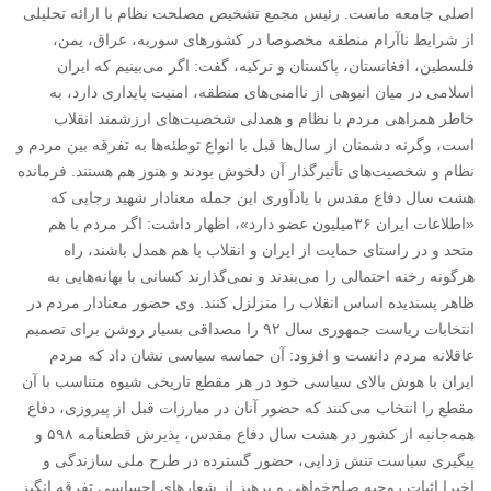
اصلی جامعه ماست. رئیس مجمع تشخیص مصلحت نظام با ارائه تحلیلی
از شرایط ناآرام منطقه مخصوصا در کشورهای سوریه، عراق، یمن،
فلسطین، افغانستان، پاکستان و ترکیه، گفت: اگر می‌بینیم که ایران
اسلامی در میان انبوهی از ناامنی‌های منطقه، امنیت پایداری دارد، به
خاطر همراهی مردم با نظام و همدلی شخصیت‌های ارزشمند انقلاب
است، وگرنه دشمنان از سال‌ها قبل با انواع توطئه‌ها به تفرقه‌ بین مردم و
نظام و شخصیت‌های تأثیرگذار آن دلخوش بودند و هنوز هم هستند. فرمانده
هشت سال دفاع مقدس با یادآوری این جمله‌ معنادار شهید رجایی که
«اطلاعات ایران ۳۶میلیون عضو دارد»، اظهار داشت: اگر مردم با هم
متحد و در راستای حمایت از ایران و انقلاب با هم همدل باشند، راه
هرگونه رخنه احتمالی را می‌بندند و نمی‌گذارند کسانی با بهانه‌هایی به
ظاهر پسندیده اساس انقلاب را متزلزل کنند. وی حضور معنادار مردم در
انتخابات ریاست جمهوری سال ۹۲ را مصداقی بسیار روشن برای تصمیم
عاقلانه مردم دانست و افزود: آن حماسه سیاسی نشان داد که مردم
ایران با هوش بالای سیاسی خود در هر مقطع تاریخی شیوه متناسب با آن
مقطع را انتخاب می‌کنند که حضور آنان در مبارزات قبل از پیروزی، دفاع
همه‌جانبه از کشور در هشت سال دفاع مقدس، پذیرش قطعنامه ۵۹۸ و
پیگیری سیاست تنش زدایی، حضور گسترده در طرح ملی سازندگی و
اخیرا اثبات روحیه‌ صلح‌خواهی و پرهیز از شعارهای احساسی تفرقه انگیز