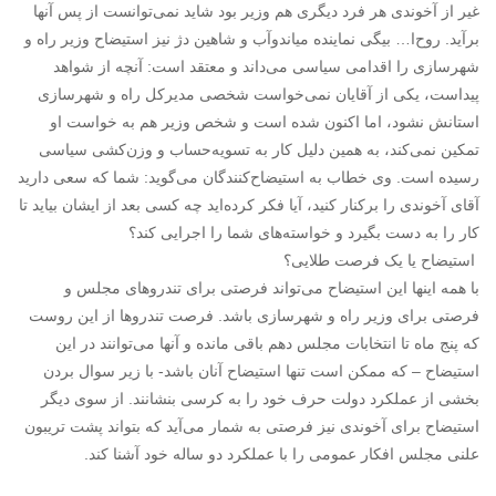
غیر از آخوندی هر فرد دیگری هم وزیر بود شاید نمی‌توانست از پس آنها
برآید. روح‌‌ا… بیگی نماینده میاندوآب و شاهین دژ نیز استیضاح وزیر راه و
شهرسازی را اقدامی سیاسی می‌داند و معتقد است: آنچه از شواهد
پیداست، یکی از آقایان نمی‌خواست شخصی مدیرکل راه و شهرسازی
استانش نشود، اما اکنون شده است و شخص وزیر هم به خواست او
تمکین نمی‌کند، به همین دلیل کار به تسویه‌حساب و وزن‌کشی سیاسی
رسیده است. وی خطاب به استیضاح‌کنندگان می‌گوید: شما که سعی دارید
آقای آخوندی را برکنار کنید، آیا فکر کرده‌اید چه کسی بعد از ایشان بیاید تا
کار را به دست بگیرد و خواسته‌های شما را اجرایی کند؟
استیضاح یا یک فرصت طلایی؟
با همه اینها این استیضاح می‌تواند فرصتی برای تندروهای مجلس و
فرصتی برای وزیر راه و شهرسازی باشد. فرصت تندروها از این روست
که پنج ماه تا انتخابات مجلس دهم باقی مانده و آنها می‌توانند در این
استیضاح – که ممکن است تنها استیضاح آنان باشد- با زیر سوال بردن
بخشی از عملکرد دولت حرف خود را به کرسی بنشانند. از سوی دیگر
استیضاح برای آخوندی نیز فرصتی به شمار می‌آید که بتواند پشت تریبون
علنی مجلس افکار عمومی را با عملکرد دو ساله خود آشنا کند.