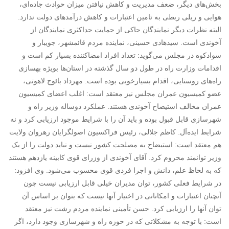
بخش‌های دیگر، ضعف مدیریت و کاهش نیافتن میزان حوادث جاده‌ای،
هوایی و ریلی ربطی به تامین اعتبارات و کاهش درآمدهای دولت ندارد.
البته نظرات دیگر نمایندگان حاکی از حمایت حداکثری نمایندگان از
آخوندی است. سیدهادی حسینی، نماینده مردم قائمشهر، جویبار و
سوادکوه در مجلس می‌گوید: تعداد افراد امضاکننده بسیار کم است و
اقدامات وزارت راه در طول دو سال گذشته در استان‌ها بویژه بهسازی
راه‌های روستایی، اقدام بسیارخوبی بوده است. مهرداد بائوج لاهوتی،
عضو کمیسیون عمران مجلس نیز معتقد است: اغلب اعضای کمیسیون
عمران مخالف استیضاح آخوندی هستند. عملکرد دوساله وزیر راه و
شهرسازی قابل قبول بوده و باید آن را با شرایط موجود ارزیابی کرد و نه
شرایط ایده‌آل. کاظم جلالی، رئیس فراکسیون اصولگرایان رهروان ولایت
هم معتقد است: استیضاح به مصلحت کشور نیست و نباید دولت را از یک
وزیر توانمند محروم کرد. آقای آخوندی از وزرای قوی کابینه یازدهم هستند
که به لحاظ علم، دانش و اجرا فردی قوی محسوب می‌شود. وی افزود:‌
در شرایط فعلی کشور، توان مدیران خیلی قابل ارزیابی نیست چون
آنچنان اعتبارات و امکاناتی در اختیار آنها نیست که بتوان بر اساس آن
توان آنها را ارزیابی کرد. حسن تأمینی نماینده مردم رشت نیز معتقد
است: با توجه به مشکلاتی که در حوزه راه و شهرسازی وجود دارد، اگر