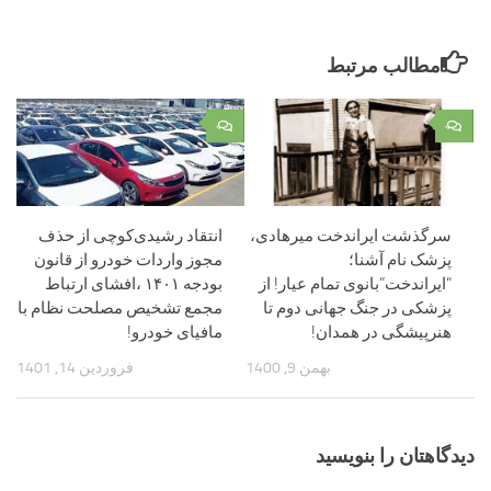
مطالب مرتبط
۰
۰
سرگذشت ایراندخت میرهادی،
انتقاد رشیدی‌کوچی از حذف
پزشک نام آشنا؛
مجوز واردات خودرو از قانون
“ایراندخت”بانوی تمام عیار! از
بودجه ۱۴۰۱ ،افشای ارتباط
پزشکی در جنگ جهانی دوم تا
مجمع تشخیص مصلحت نظام با
هنرپیشگی در همدان!
مافیای خودرو!
بهمن 9, 1400
فروردین 14, 1401
دیدگاهتان را بنویسید