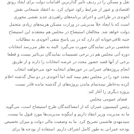
نقل و مسکن را در ردیف تاثیر گذارترین اقدامات دولت برای ایجاد رونق
اقتصادی و عبور از شرایط رکود عنوان کرد. به اعتقاد شمخانی نقش
آخوندی در طراحی و اجرای برنامه‌های راهبردی جدید نقشی محوری
است که با ایجاد خلأ مدیریتی در وزارت مسکن هزینه‌های زیادی متحمل
دولت خواهد شد. مخالفان استیضاح در مجلس هم معتقدند این استیضاح
جنبه تلافی‌جویانه ای دارد که در پی پاسخ منفی آخوندی به مطالبات
شخصی برخی نمایندگان صورت می‌گیرد. البته به نظر می‌رسد انتخابات
دوره آتی مجلس هم در برخی تصمیمات نمایندگان بی‌تاثیر نیست و قطعا
برخی از آنها قصد حضور مجدد در عرصه انتخابات را دارند و از طریق
انجام پروژه‌های عمرانی در حوزه‌های انتخابیه خود می‌خواهند انتخاب
مجدد خود را در مجلس دهم بیمه کنند اما آخوندی در دو سال گذشته اعلام
کرده به‌خاطر نیمه‌تمام ماندن پروژه‌های از گذشته مانده قادر نیست
پروژه دیگری را آغاز کند.
فضای عمومی مجلس
رئیس کمیسیون عمران که از امضاکنندگان طرح استیضاح است، می‌گوید:
ما به مدیریت وزیر انتقاد داریم و اینگونه مدیریت‌ها مورد قبول ما نیست.
سیدمهدی هاشمی تصریح کرد: ما به وضعیت مالی دولت و میزان تخصیص
بودجه عمرانی به طور کامل اشراف داریم. استفاده از بودجه ها برای