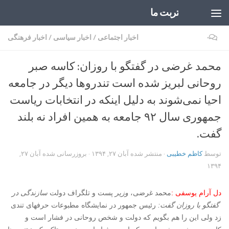
تربت ما
Skip to content
۰
اخبار اجتماعی
/
اخبار سیاسی
/
اخبار فرهنگی
محمد غرضی در گفتگو با روزان: کاسه صبر
روحانی لبریز شده است تندروها دیگر در جامعه
احیا نمی‌شوند به دلیل اینکه در انتخابات ریاست
جمهوری سال ۹۲ جامعه به همین افراد نه بلند
گفت.
توسط
کاظم خطیبی
· منتشر شده
آبان ۲۷, ۱۳۹۴
· بروزرسانی شده
آبان ۲۷,
۱۳۹۴
دل آرام یوسفی :
محمد غرضی،
وزیر
پست و تلگراف دولت
سازندگی در
گفتگو با روزان گفت:
رئیس جمهور در نمایشگاه مطبوعات حرفهای تندی
زد ولی این را هم بگویم که دولت و شخص روحانی در فشار است و