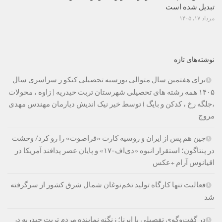
تبدیل شده است
مرداد ۱۷, ۱۴۰۵
نوشته‌های تازه
برای هفتمین سال متوالی بورسیه تحصیلی کنکو ر سراسری سال
۱۴۰۵ همه رشته های تحصیلی شهرستان تربت حیدریه ( زاوه ، محولات
،جلگه رخ ، کدکن و بایگ ) توسط خیر نیک اندیش دیارمان مهندس مهدی
مروج
چین هم پس از ایران و روسیه کارت «فراصوت» را رو کرد/ وحشت
در پنتاگون؛ استقرار انبوه «دی‌اف‑۱۷» و پایان عصر پدافند آمریکا در
اقیانوس آرام +عکس
فعالیت تنها کارگاه تولید تخم‌نوغان شمال شرق کشور از سرگرفته
شد
در گفت‌وگوی تفصیلی با ایرنا؛ زنگنه نماینده مردم تربت حیدریه در