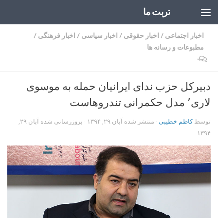
تربت ما
Skip to content
اخبار اجتماعی
/
اخبار حقوقی
/
اخبار سیاسی
/
اخبار فرهنگی
/
مطبوعات و رسانه ها
۰
دبیرکل حزب ندای ایرانیان حمله به موسوی
لاری٬ مدل حکمرانی تندروهاست
توسط
کاظم خطیبی
· منتشر شده
آبان ۲۹, ۱۳۹۴
· بروزرسانی شده
آبان ۲۹,
۱۳۹۴