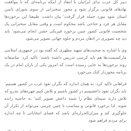
دبیر کل حزب ندای ایرانیان با انتقاد از اینکه برنامه‌ای که با موافقت
نهادهای قانونی برگزار شود و مجوز سخنرانی از سوی شورای تامین
استان شود مورد حمله قرار گرفت٬ بیان داشت: طبیعتا این برخورد‌ها
مقابل هر فرد و جناحی باشد محکوم است و وقتی مقابل سخنرانی یک
شخصیت قانونی کشور چنین برخورد فیزیکی خشن انجام می‌شود٬ باید
دید چه تصویری در اذهان مردم و جلوه جهانی تصویر می‌شود.
وی با اشاره به صحبت‌های شهید مطهری که گفته بود در جمهوری اسلامی
مارکسیست‌ها هم باید کرسی تدریس داشته باشند٬ تاکید کرد: متاسفانه
روند برخورد‌ها به جایی رسیده است که امروز یکی از یاران امام در یک
برنامه مجوزدار کتک می‌خورد.
فراهانی تاکید کرد: به‌‌ همان اندازه که نگران نفوذ غرب در کشور هستیم٬
باید نگران نفوذ داعشیسم در کشور باشیم و تلاش کنیم چهره‌های تندرو که
تلاش دارند سیمای نظام را شبیه داعش تصویر کنند٬ به حاشیه رانده
شوند. لذا برخورد قانونی و متناسب با چنین جرمی می‌تواند از تکرار آن
جلوگیری کند و میزان‌الحراره‌ای باشد که فضای انتخاباتی تا چه اندازه
برای مردم فراهم شود.