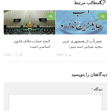
مطالب مرتبط
۰
۰
شعر(آب) از همشهری عزیز
لایحه حجاب،خلاف قانون
مجید ضیایی (سه میم )
اساسی است
تیر 2, 1395
آذر 11, 1402
دیدگاهتان را بنویسید
دیدگاه
*