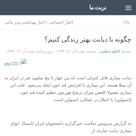
تربت ما
Skip to content
۰
اخبار اجتماعی
/
اخبار بهداشتی ودر مانی
چگونه با دیابت بهتر زندگی کنیم؟
توسط
کاظم خطیبی
· منتشر شده
آذر ۱۲, ۱۳۹۴
· بروزرسانی شده
آذر ۱۲, ۱۳۹۴
دیابت بیماری قابل کنترلی است که بین چهار تا پنج میلیون نفر در ایران به
آن مبتلا هستند. این بیماری با افزایش قند خون ایجاد می‌شود. علت این
بیماری معمولا کاهش میزان ترشح هورمون تنظیم کننده قند خون
(انسولین) یا اختلال در عملکرد انسولین است.
به گزارش سرویس سلامت خبرگزاری دانشجویان ایران (ایسنا)،
انواع
بیماری دیابت عبارتند از: