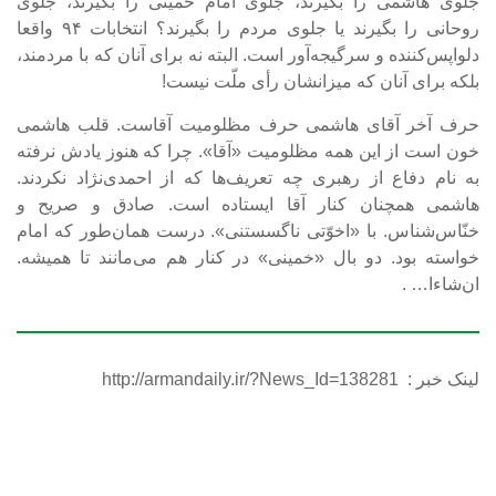
جلوی هاشمی را بگیرند، جلوی امام خمینی را بگیرند، جلوی
روحانی را بگیرند یا جلوی مردم را بگیرند؟ انتخابات ۹۴ واقعا
دلواپس‌کننده و سرگیجه‌آور است. البته نه برای آنان که با مردمند،
بلکه برای آنان که میزانشان رأی ملّت نیست!
حرف آخر آقای هاشمی حرف مظلومیت آقاست. قلب هاشمی
خون است از این همه مظلومیت «آقا». چرا که هنوز یادش نرفته
به نام دفاع از رهبری چه تعریف‌ها که از احمدی‌نژاد نکردند.
هاشمی همچنان کنار آقا ایستاده است. صادق و صریح و
خنّاس‌شناس. با «اخوّتی ناگسستنی». درست همان‌طور که امام
خواسته بود. دو بال «خمینی» در کنار هم می‌مانند تا همیشه.
ان‌شاء‌ا… .
لینک خبر :
http://armandaily.ir/?News_Id=138281