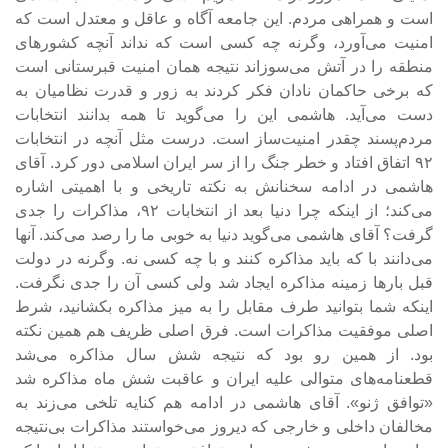
است و همراهی مردم. این جامعه آگاه و عاقل و معتدل است که
امنیت می‌آورد، وگرنه چه کسی است که نداند آنچه کشورهای
منطقه را در آتش می‌سوزاند نتیجه همان امنیت قبرستانی است
که برخی حاکمان نادان فکر کردند به زور و قدرت نظامیان به
دست می‌آید. هاشمی این را می‌گوید تا همه بدانند انتخابات
مردم‌پسند چقدر امنیت‌ساز است. درست مثل آنچه در انتخابات
۹۲ اتفاق افتاد و خطر جنگ را از سر ایران اسلامی دور کرد. آقای
هاشمی در ادامه سخنانش به نکته تاریخی و با اهمیتی اشاره
می‌کند؛ از اینکه چرا دنیا بعد از انتخابات ۹۲، مذاکرات را جدی
گرفت؟ آقای هاشمی می‌گوید دنیا به خوبی ما را رصد می‌کند. آنها
می‌دانند با که باید مذاکره کنند و با چه کسی نه. وگرنه در دولت
قبل بارها زمینه مذاکره ایجاد شد ولی کسی آن را جدی نگرفت.
اینکه شما بتوانید طرف مقابل را به میز مذاکره بکشانید، شرط
اصلی موفقیت مذاکرات است. فرق اصلی ظریف هم همین نکته
بود. از همین رو بود که نتیجه شش سال مذاکره می‌شد
قطعنامه‌های متوالی علیه ایران و عاقبت شش ماه مذاکره شد
«توافق ژنو». آقای هاشمی در ادامه هم کنایه تلخی می‌زند به
مخالفان داخلی و خارجی که دیروز می‌خواستند مذاکرات بی‌نتیجه‌