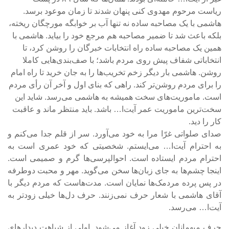
ریاست مرحوم مهدوی کنی پنهان شدند تا زمان موعود برسد.
هاشمی با یک مصاحبه ساده نه تنها آب بر خوابگه مورچگان ریخته،
بلکه باعث شد تا ضمیر مصاحبه هم مرجع خود را بیاید. هاشمی با
همین یک مصاحبه ساده راه انتخابات خبرگان را روشن کرد، تا
انتخاباتی شفاف پیش روی مردم باشد؛ با صف‌بندی‌هایی کاملا
روشن. هاشمی بار دیگر زخم تخریب‌ها را به جان خرید تا راه امام
را برای مردم روشن‌تر کند. راهی که بنای اول و آخر آن رأی مردم
است. ماموریت‌های سخت همیشه به هاشمی می‌رسد. شاید این
سخت‌ترین ماموریت عمر آیت‌ا… باشد. باید منتظر ماند و عاقبت
کار را دید.
صدای صلواتی غرّا مرا به خود می‌آورد. سر از قلم جدا می‌کنم و
به احترام آیت‌ا… می‌ایستم. شخصیتی که خود عمری است به
احترام مردم ایستاده است. احوالپرسی‌ها گرم و صمیمی است.
اینجا چشم‌ها به جای زبان‌ها سخن می‌گوید. مهر و محبت دوطرفه
در پس پرده مردمک‌ها نمایان است. مدت‌هاست که مردم دیگر با
آقای هاشمی با شعار حرف نمی‌زنند. حرف دل‌ها خیلی زودتر به
آیت‌ا… می‌رسد.
حرف میهمانان خیلی زود آغاز می‌شود. اولی از شباهت دیدارهای