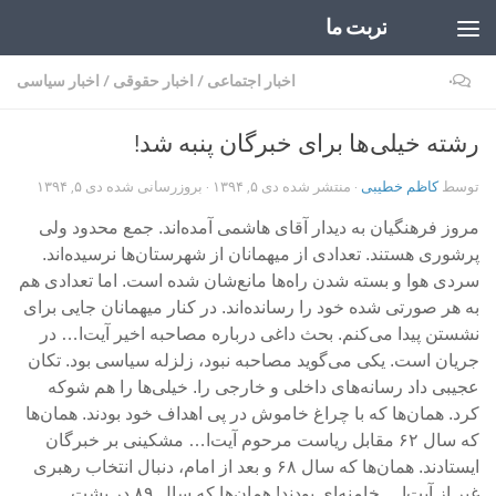
تربت ما
Skip to content
۰
اخبار اجتماعی
/
اخبار حقوقی
/
اخبار سیاسی
رشته خیلی‌ها برای خبرگان پنبه شد!
توسط
کاظم خطیبی
· منتشر شده
دی ۵, ۱۳۹۴
· بروزرسانی شده
دی ۵, ۱۳۹۴
مروز فرهنگیان به دیدار آقای هاشمی آمده‌اند. جمع محدود ولی
پرشوری هستند. تعدادی از میهمانان از شهرستان‌ها نرسیده‌اند.
سردی هوا و بسته شدن راه‌ها مانع‌شان شده است. اما تعدادی هم
به هر صورتی شده خود را رسانده‌اند. در کنار میهمانان جایی برای
نشستن پیدا می‌کنم. بحث داغی درباره مصاحبه اخیر آیت‌ا… در
جریان است. یکی می‌گوید مصاحبه نبود، زلزله سیاسی بود. تکان
عجیبی داد رسانه‌های داخلی و خارجی را. خیلی‌ها را هم شوکه
کرد. همان‌ها که با چراغ خاموش در پی اهداف خود بودند. همان‌ها
که سال ۶۲ مقابل ریاست مرحوم آیت‌ا… مشکینی بر خبرگان
ایستادند. همان‌ها که سال ۶۸ و بعد از امام، دنبال انتخاب رهبری
غیر از آیت‌ا… خامنه‌ای بودند! همان‌ها که سال ۸۹ در پشت