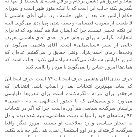
بماند و امروز هم دشمن برجام و توافق هسته‌ای هستند! از اینها که
بگذریم نکته جالب این است که با اینکه هنوز ظهر است و شورای
حکام آژانس هم بعد از ظهر جلسه دارد، ولی آقای هاشمی با
قاطعیت از تصویب قطعنامه و بسته شدن پی‌ام‌دی می‌گوید. البته
این نکته عجیبی نیست. چرا که ایشان قبلا هم گفته بود که نه برای
انتخابات نگرانم نه برای برجام. حرف بعدی آقای هاشمی تعریف
جالبی از تعبیر «سیاه‌نمایی» است. آقای هاشمی می‌گوید آن
وقت‌ها، زمان احمدی‌نژاد، وقتی حقایق را می‌گفتیم عده‌ای که
امروز دلواپس شده‌اند، می‌گفتند سیاه‌نمایی نکنید! جالب است که
همان‌ها امروز حقایق را نمی‌گویند تا مردم را ناامید کنند.
حرف بعدی آقای هاشمی حرف انتخابات ۹۴ است. حرف انتخاباتی
که شاید مهم‌ترین انتخابات بعد از انقلاب باشد. انتخاباتی که
هرچقدر برای مردم دلگرم‌کننده است برای تندروها دلواپسی
می‌آورد. دلواپسی‌هایی که با حضور آیت‌اللهی به نام «خمینی»
برایشان سرگیجه سیاسی هم آورده است. چرا که اگر در انتخابات
۹۲ رشته‌های خود را تنها به دست «هاشمی» پنبه شده دیدند و دل
به انتحار سیاسی و رد صلاحیت او بستند، امروز دیگر واقعا
سرگیجه گرفته‌اند و در اوج استیصال نمی‌دانند دیگر چه باید بکنند.