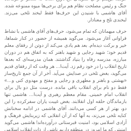
جنگ و رئیس مصلحت نظام هم برای برخی‌ها میوه ممنوعه شده.
آقای هاشمی با شنیدن این حرف‌ها فقط لبخند تلخی می‌زند.
لبخندی تلخ و معنادار.
حرف میهمانان که تمام می‌شود، حرف‌های آقای هاشمی با نشاط
فراوانی آغاز می‌شود. می‌گوید همیشه از حضور در کنار شماها،
خیر و برکت دیده‌ام. بعد هم یادی می‌کند از دوتن از رفقای معلم
قدیم خود؛ شهید رجایی و شهید باهنر که به اتفاق هم در دوران
مبارزه، مدرسه رفاه را بنیاد گذاشتند. همان مدرسه‌ای که بعدها
تاریخ انقلاب را در خود رقم زد. آیت‌ا… هر وقت که از رفقای قدیم
می‌گوید، بغض تلخی در صدایش می‌آید. آخر از آن جمع تاریخ‌ساز
«بهشتی و باهنر و مطهری و رجایی و مفتح و مهدوی کنی و…»
فقط دو نام برای انقلاب باقی مانده. درست مثل دو بال برای
انقلاب امام خمینی. مقام معظم رهبری و آیت‌ا… هاشمی تنها
بازماندگان حلقه اول انقلابند. بغض غیبت یاران سفرکرده را این
دو، بهتر از هر کسی می‌دانند. آقای هاشمی در ادامه سخنانش
کنایه تلخی می‌زند، به آنها که از آن انقلابی که زیربنایش فرهنگ و
آزادی اسلامی بود، امنیت قبرستانی درآورده‌اند! هاشمی می‌گوید
امنیتی که ما امروز در منطقه داریم ناشی از ذات انقلاب اسلامی