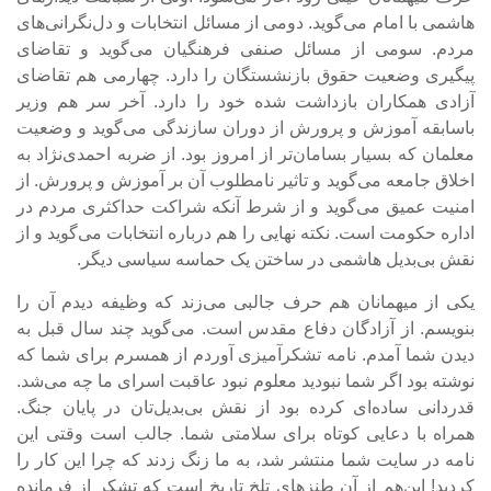
هاشمی با امام می‌گوید. دومی از مسائل انتخابات و دل‌نگرانی‌های
مردم. سومی از مسائل صنفی فرهنگیان می‌گوید و تقاضای
پیگیری وضعیت حقوق بازنشستگان را دارد. چهارمی هم تقاضای
آزادی همکاران بازداشت شده خود را دارد. آخر سر هم وزیر
باسابقه آموزش و پرورش از دوران سازندگی می‌گوید و وضعیت
معلمان که بسیار بسامان‌تر از امروز بود. از ضربه احمدی‌نژاد به
اخلاق جامعه می‌گوید و تاثیر نامطلوب آن بر آموزش و پرورش. از
امنیت عمیق می‌گوید و از شرط آنکه شراکت حداکثری مردم در
اداره حکومت است. نکته نهایی را هم درباره انتخابات می‌گوید و از
نقش بی‌بدیل هاشمی در ساختن یک حماسه سیاسی دیگر.
یکی از میهمانان هم حرف جالبی می‌زند که وظیفه دیدم آن را
بنویسم. از آزادگان دفاع مقدس است. می‌گوید چند سال قبل به
دیدن شما آمدم. نامه‌ تشکرآمیزی آوردم از همسرم برای شما که
نوشته بود اگر شما نبودید معلوم نبود عاقبت اسرای ما چه می‌شد.
قدردانی ساده‌ای کرده بود از نقش بی‌بدیل‌تان در پایان جنگ.
همراه با دعایی کوتاه برای سلامتی شما. جالب است وقتی این
نامه در سایت شما منتشر شد، به ما زنگ زدند که چرا این کار را
کردید! این‌هم از آن طنزهای تلخ تاریخ است که تشکر از فرمانده