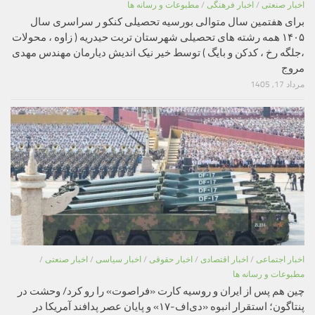
اخبار صنعتی
/
اخبار فرهنگی
/
مطبوعات و رسانه ها
برای هفتمین سال متوالی بورسیه تحصیلی کنکو ر سراسری سال
۱۴۰۵ همه رشته های تحصیلی شهرستان تربت حیدریه ( زاوه ، محولات
،جلگه رخ ، کدکن و بایگ ) توسط خیر نیک اندیش دیارمان مهندس مهدی
مروج
مرداد 17, 1405
اخبار اجتماعی
/
اخبار اقتصادی
/
اخبار حقوقی
/
اخبار سیاسی
/
اخبار صنعتی
/
مطبوعات و رسانه ها
چین هم پس از ایران و روسیه کارت «فراصوت» را رو کرد/ وحشت در
پنتاگون؛ استقرار انبوه «دی‌اف‑۱۷» و پایان عصر پدافند آمریکا در