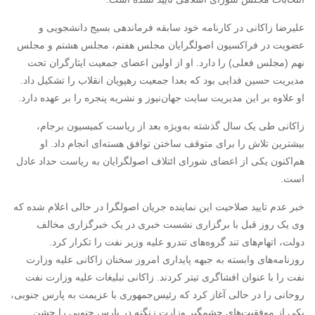
علیرضا زاکانی در کارنامه خود سابقه فرماندهی بسیج دانشجویی و
عضویت در فراکسیون اصولگرایان مجلس هفتم، مجلس هشتم و مجلس
نهم (مجلس فعلی) را دارد. او از اولین اعضای جمعیت ایثارگران تحت
مدیریت حسین فدایی بود که بعدا جمعیت رهپویان انقلاب را تشکیل داد.
او علاوه بر این مدیریت سایت جهان‌نیوز و نشریه پنجره را بر عهده دارد.
زاکانی طی یک سال گذشته به‌ویژه بعد از ریاست کمیسیون برجام،
بیشترین تلاش را برای متوقف ساختن توافق هسته‌ای انجام داد. او
هم‌اکنون یکی از اعضای شورای ائتلاف اصولگرایان به ریاست حداد عادل
است.
خبر عدم تایید صلاحیت این نماینده جریان اصولگرا در حالی اعلام شده که
وی یک روز قبل با برگزاری نشست خبری در یک خبرگزاری مخالف
دولت، اتهام‌های تند گروه‌های تندرو علیه وزیر نفت را تکرار کرد.
روزنامه‌های وابسته به جبهه پایداری امروز سخنان زاکانی علیه وزارت
نفت را با عنوان افشاگری تیتر کردند. زاکانی تبلیغات علیه وزارت نفت
روحانی را در حالی آغاز کرد که رئیس‌جمهوری با عزیمت به پارس جنوبی،
یکی از موفقیت‌های چشمگیر وزارت زنگنه در پارس جنوبی را جشن