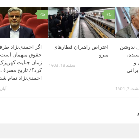
۰
۰
 ندوشن
اعتراض راهبران قطارهای
اگر احمدی‌نژاد طرفد
سنده،
مترو
حقوق متهمان است، 
 و
زمان جنایت کهریز
اسفند 18, 1403
یرانی
کرد؟/ تاریخ مصرف
احمدی‌نژاد تمام ش
 7, 1401
آبان 29, 96