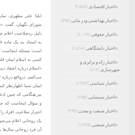
اخبار اقتصادی
(۳,۵۸۷)
ایلنا:‌ علی مطهری، نما
اخبار بهداشتی ودر مانی
(۸۹۷)
شورای نگهبان، گفت: «رد
دلیل ردصلاحیت اعلام شد
اخبار حقوقی
(۶,۰۶۷)
اخبار دانشگاهی
(۱,۵۱۸)
است؛ مسئله اینجاست که
کسی به اسلام ایمان قل
اخبار راه و ترابری و
«اسلام درباره اعتقاد دی
شهرسازی
(۸۱۲)
می‌کنیم، درواقع دربار
اخبار سیاسی
(۶,۳۸۳)
ایمان شما اظهارنظر کنم 
نیز هنگامی که چنین اد
اخبار سینمایی
(۲۵۵)
و سؤال اینجاست که چگون
اخبار صنعت و معدن
(۴۹۴)
اخبار صنعتی
(۱,۲۲۵)
آن فرد روحانی سال‌ها به