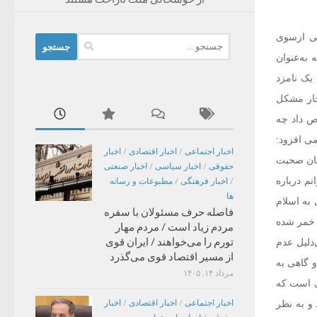
اتی ازسوی
جستجو
به‌عنوان
برای:
یک نامزد
م دچار مشکل
ص داد چه
ی افزود:
اخبار اجتماعی
/
اخبار اقتصادی
/
اخبار
یمان صحبت
حقوقی
/
اخبار سیاسی
/
اخبار صنعتی
م درباره
/
اخبار فرهنگی
/
مطبوعات و رسانه
ها
 به اسلام
فاصله حرف مسئولان با سفره
خمر شده‌
مردم زیاد است / مردم مهار
تورم را می‌خواهند / ایران قوی
دلیل عدم
از مسیر اقتصاد قوی می‌گذرد
ری دارد و گاهی به
مرداد ۱۴, ۱۴۰۵
ین درحالی است که
 و به نظر
اخبار اجتماعی
/
اخبار اقتصادی
/
اخبار