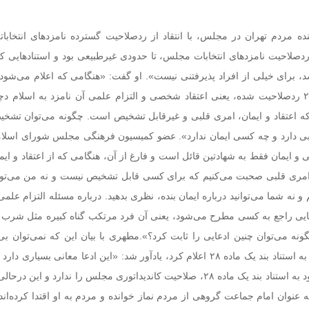
ینده مردم تهران در مجلس، با انتقاد از ردصلاحیت‌ گسترده نامزدهای انتخاب
صلاحیت نامزدهای انتخابات مجلس، تا حدودی غیرطبیعی بود و استنادهایی که 
، برای خیلی از افراد پذیرفتنی نیست». او گفت: «هنگامی که اعلام می‌شود 
به استناد بند یک ماده ۲۸ ردصلاحیت شده، یعنی اعتقاد شخصی و التزام علمی آن نامزد به اسلا
 اعتقاد و ایمان، امری قلبی و غیرقابل تشخیص است. چگونه می‌توان تشخی
بی دارد و چه کسی ایمان ندارد». عضو کمیسیون فرهنگی مجلس شورای اسلام
نی و ایمان فقط به شهادتین قائل است و فارغ از آن، هنگامی که از اعتقاد و ا
ه امری قلبی صحبت می‌کنیم که برای کسی قابل تشخیص نیست و نه من می‌توان
و نه شما می‌توانید درباره ایمان بنده، نظری بدهید. درباره مسئله التزام علمی
عایی راجع به کسی مطرح می‌شود، یعنی آن فرد مرتکب گناه کبیره مثل شرب 
ه می‌توان چنین ادعایی را ثابت کرد؟».مطهری با بیان این که نمی‌توان بی‌
احتراز صلاحیت افراد را به استناد بند یک ماده ۲۸ اعلام کرد، یادآور شد: «این ادعا معانی بسیا
یک روحانی اعلام می‌شود به استناد بند یک ماده ۲۸، صلاحیت کاندیداتوری مجلس را ندارد و ا
 عنوان امام جماعت گروهی از مردم نماز خوانده و مردم به او اقتدا کرده‌اند