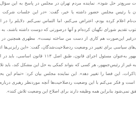
ت سریع‌تر حل شود». نماینده مردم تهران در مجلس در پاسخ به این سؤال ک
گان با رئیس مجلس حضور داشته یا خیر، گفت: «در این جلسات شرکت نم
‌نام اعلام کرده ‌بودم، اعتراض می‌کنم، اما التماس نمی‌کنم. دلایلم را در 
وب تقدیم شورای نگهبان کرده‌ام و آنها درصورتی که دوست داشته‌ باشند، به
درغیر این‌صورت هم کاری از دست من ساخته نیست». مطهری همچنین در 
ی‌های سیاسی برای تغییر در وضعیت ردصلاحیت‌شدگان، گفت: «این رایزنی‌ها ات
است و شخص رئیس‌جمهور به‌عنوان مسئول اجرای قانون، طبق اصل ۱۱۳ قانون
به غیر از رئیس‌جمهور، هر کسی که بتواند کمکی به حل این مشکل کند، باید تل
مذاکرات، این فضا را تغییر دهد». این نماینده مجلس بیان کرد: «تمام این بح
است و فکر می‌کنم با این وضعیت ردصلاحیت‌ها آنچه موردنظر رهبری دربار
ق نمی‌شود بنابراین همه وظیفه دارند برای اصلاح این وضعیت تلاش کنند».