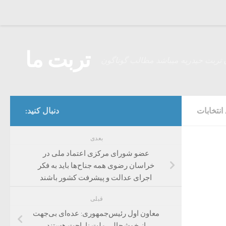
Skip to content
تربت ما
 تربت حیدریه میباشد مطالب گوناگون
انتخابات
دنبال کنید:
بعدی
عضو شورای مرکزی اعتماد ملی در
خراسان رضوی همه جناح‌ها باید به فکر
اجرای عدالت و پیشرفت کشور باشند
قبلی
معاون اول رئیس‌جمهوری: عده‌ای بی‌جهت
از خوشحالی ملت ناراحت هستند