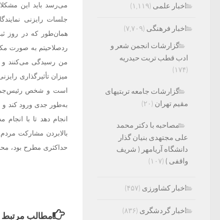
می‌رسد باید این مشکلا
اخبار علمی
(۱,۱۱۹)
جلسات رایزنی نمایند
اخبار فرهنگی
(۷,۷۰۹)
همان‌طور که در روز ثبت
گزارشات انجمن شعر و
ردصلاحیتم به صورت مکت
ادب قطب تربت حیدریه
من رسیدگی می‌کنند و 
(۱۷۴)
میزان تأثیرگذاری رایزن
گزارشات جامعه تربتیهای
مقیم تهران
(۲۰)
به‌طور جدی ورود کند و 
انجام دهد تا با انجام 
مصاحبه با دکتر محمد
بالابردن مشارکت مردم 
علی مجتهدی بنیان گذار
حداکثری مطرح ‌بود، محق
دانشگاه آریامهر ( شریف
واقفی )
(۱۰۷)
اخبار کشاورزی
(۴۵۷)
اخبار گردشگری
(۸۳۶)
مطالب مرتبط