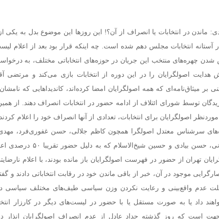
دی:
ماندن در انتخابات یا انصراف از آن؟! این روزها این موضوع بدل به یکی از
دن چهره‌های منتخب این جریان در حوزه‌های انتخاباتی مختلف، به درخواس
دایت اصولگرایان را در این دوره از انتخابات بازی می‌کند و مرتضی آقا
ی بر میثاق‌نامه‌ای که همه اصولگرایان امضا کرده‌اند، کاندیداهایی که نامشا
زیدگان توسط شورای ائتلاف از ادامه حضور در انتخابات انصراف دهند. از همی
نظر اصولگرایان برای انتخابات، تعدادی از آنها انصراف خود را اعلام کردند
های سرشناس معتدل اصولگرا همچون کاظم جلالی، حسن غفوری‌فرد، مهدی
حسین طلا، حسن سبحانی، حسن بیادی و حسین شیخ‌الاسلام
رایان تهران از حضور در فهرست اصولگرایان باز مانده بودند، با اعلام نارضایت
رایی موجود در آن، خبر از باقی ماندن خود در رقابت انتخاباتی دادند و گفتن
علت عدم واقع‌بینی و رعایت نکردن وزن سیاسی طیف‌های مختلف سیاسی د
هند داد یا به صورت مستقل یا با حضور در لیست‌های دیگر در کارزار انتخا
 جهت است که روز گذشته حداد عادل از عدم انصراف اصولگرایان انذار د