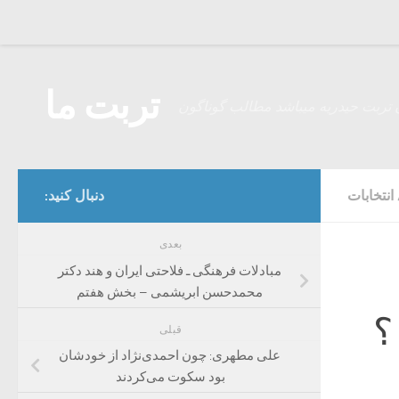
Skip to content
تربت ما
 تربت حیدریه میباشد مطالب گوناگون
انتخابات
دنبال کنید:
بعدی
مبادلات فرهنگی ـ فلاحتی ایران و هند دکتر
محمدحسن ابریشمی – بخش هفتم
؟
قبلی
علی مطهری: چون احمدی‌نژاد از خودشان
بود سکوت می‌کردند