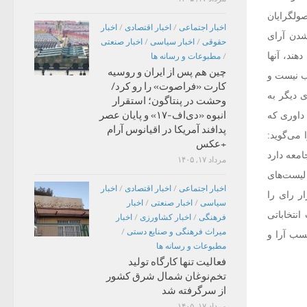
ولگرایان
اخبار اجتماعی
/
اخبار اقتصادی
/
اخبار
شدن آرای
حقوقی
/
اخبار سیاسی
/
اخبار صنعتی
ند، آنها
/
مطبوعات و رسانه ها
چین هم پس از ایران و روسیه
اب نیست و
کارت «فراصوت» را رو کرد/
 دیگر به
وحشت در پنتاگون؛ استقرار
انبوه «دی‌اف‑۱۷» و پایان عصر
 داوری که
پدافند آمریکا در اقیانوس آرام
 می‌گوید:
+عکس
امعه دارد
مرداد ۱۷, ۱۴۰۵
لیست‌های
اخبار اجتماعی
/
اخبار اقتصادی
/
اخبار
 اصولگرایان و به اصطلاح «لیست‌های کف دستی» می‌توانند حداقل ۳۰۰ هزار رای را
سیاسی
/
اخبار صنعتی
/
اخبار
نتخاباتی
فرهنگی
/
اخبار کشاورزی
/
اخبار
میراث فرهنگی و صنایع دستی
/
کسب آرا و
مطبوعات و رسانه ها
فعالیت تنها کارگاه تولید
تخم‌نوغان شمال شرق کشور
از سرگرفته شد
مرداد ۱۷, ۱۴۰۵