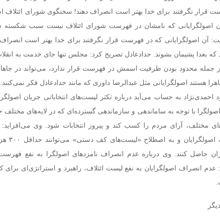
ست قرار نگرفتند برای خدا بهتر است انصراف دهند! سخنگوی شورای ائتلاف اص
ماندن اصولگرایانی که نامشان در فهرست شورای ائتلاف نیست سبب شکسته 
: آن اصولگرایانی که در فهرست قرار نگرفتند برای خدا بهتر است انصراف ده
د که بعدا پشیمان بشوند. حدادعادل تصریح کرد: مجلس تنها جای خدمت به انقل
ز جمله محدود بودن ظرفیت اسمش در فهرست قرار ندارد، می‌تواند در جاهای
هرا هستند اصولگرایانی مثل عبدالرضا داوری که مانند حدادعادل فکر نمی‌کنند.
 احمدی‌نژاد به حساب می‌آید درباره تکثر لیست‌های انتخاباتی جریان اصولگرا
صولگرا با توجه به ساماندهی و سازماندهی گسترده‌ای که در لایه‌های مختلف ج
‌های مختلف، آرای مردم را کسب کند و پیروز انتخابات شود. وی می‌افزاید: 
انتخاباتی خارج از ائتلاف
ران حاصل کنند. وی درباره عدم انصراف نامزدهای اصولگرا به نفع فهرست ا
 عدم انصراف اصولگرایان به نفع لیست ائتلاف، راهبرد و استراتژی‌ای برای 
.
یگر