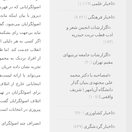
اخبار علمی
(۱,۱۱۹)
اصولگرایانی که در فهر
دیروز با بیان اینکه 
اخبار فرهنگی
(۷,۷۲۱)
اصولگرایان می‌شود، گفت
گزارشات انجمن شعر و
نباید بی‌جهت رای بشکنن
ادب قطب تربت حیدریه
اگر کسی به هر دلیلی ا
(۱۷۴)
انقلاب خدمت کند. اما ظا
گزارشات جامعه تربتیهای
از افراد نزدیک به محمود
مقیم تهران
(۲۰)
تجربه نشان داده جریان ا
مصاحبه با دکتر محمد
می‌تواند با ارائه لیست
علی مجتهدی بنیان گذار
دانشگاه آریامهر ( شریف
برای اصولگرایان در ته
واقفی )
(۱۰۷)
ائتلاف اصولگرایان گفت:
پیروزی در انتخابات است
اخبار کشاورزی
(۴۶۰)
انصراف چند اصولگرای د
اخبار گردشگری
(۸۳۷)