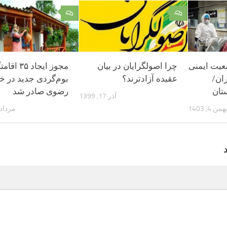
۰
۰
عیت ایمنی
چرا اصولگرایان در بیان
مجوز ایجاد ۳۵ ا
ران/
عقیده آزادترند؟
بوم‌گردی جدید در خ
تان
رضوی صادر شد
آذر 17, 1399
همن 4, 1403
مرداد 11, 405