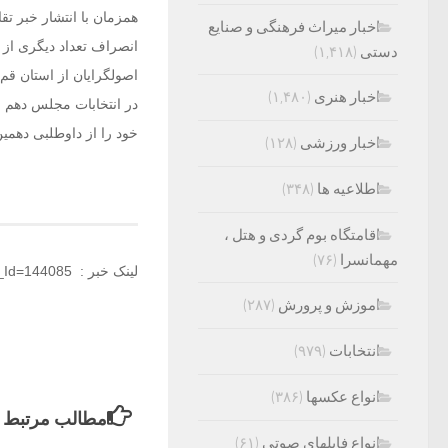
همزمان با انتشار خبر تق
اخبار میراث فرهنگی و صنایع
انصراف تعداد دیگری از آ
دستی
(۱,۴۱۸)
اصولگرایان از استان قم ب
اخبار هنری
(۱,۴۸۰)
در انتخابات مجلس دهم ان
خود را از داوطلبی دهمین
اخبار ورزشی
(۱۲۸)
اطلاعیه ها
(۳۴۸)
اقامتگاه بوم گردی و هتل ،
مهمانسرا
(۷۶)
لینک خبر : http://armandaily.ir/?News_Id=144085
اموزش و پرورش
(۲۸۷)
انتخابات
(۹۷۹)
انواع عکسها
(۳۸۶)
مطالب مرتبط
انواع فایلهای صوتی
(۶۱)