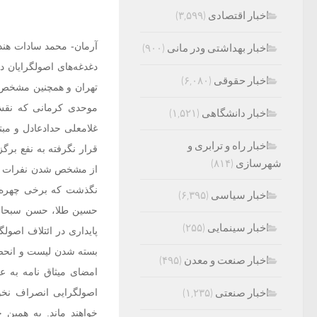
اخبار اقتصادی
(۳,۵۹۹)
آرمان- محمد سادات هن
اخبار بهداشتی ودر مانی
(۹۰۰)
اخبار حقوقی
(۶,۰۸۰)
تهران و همچنین مشخص ش
موحدی کرمانی که نقش ه
اخبار دانشگاهی
(۱,۵۲۱)
غلامعلی حدادعادل و مبتن
اخبار راه و ترابری و
قرار نگرفته به نفع برگ
شهرسازی
(۸۱۴)
از مشخص شدن نفرات مورد
نگذشت که برخی چهره‌
اخبار سیاسی
(۶,۳۹۵)
اخبار سینمایی
(۲۵۵)
پایداری در ائتلاف اصولگ
بسته شدن لیست و انحصارگ
اخبار صنعت و معدن
(۴۹۵)
امضای میثاق نامه به 
اخبار صنعتی
(۱,۲۳۵)
اصولگرایی انصراف نخوا
خواهند ماند. به همین