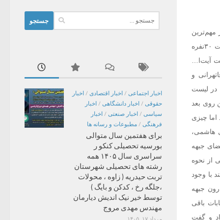
جستجو
برای:
 مهم‌ترین
دغدغه‌های اصولگرایان در آستانه انتخابات مجلس دهم شده است. چه اینکه قرار بود بعد از اعلام لیست ۳۰نفره
ت آیت‌ا…
تهرانی و
ن در لیست
اخبار اجتماعی
/
اخبار اقتصادی
/
اخبار
ن روی بعد
حقوقی
/
اخبار دانشگاهی
/
اخبار
سیاسی
/
اخبار صنعتی
/
اخبار
 اما چیزی
فرهنگی
/
مطبوعات و رسانه ها
 هاشمی،
برای هفتمین سال متوالی
بورسیه تحصیلی کنکو ر
 که به دلیل حضور تقریبا ۵۰ درصدی اعضای جبهه
سراسری سال ۱۴۰۵ همه
ی از نحوه
رشته های تحصیلی شهرستان
د با وجود
تربت حیدریه ( زاوه ، محولات
،جلگه رخ ، کدکن و بایگ )
رون جبهه
توسط خیر نیک اندیش دیارمان
بات باقی
مهندس مهدی مروج
اد و گفت
مرداد ۱۷, ۱۴۰۵