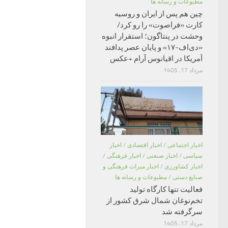
مطبوعات و رسانه ها
چین هم پس از ایران و روسیه
کارت «فراصوت» را رو کرد/
وحشت در پنتاگون؛ استقرار انبوه
«دی‌اف‑۱۷» و پایان عصر پدافند
آمریکا در اقیانوس آرام +عکس
مرداد 17, 1405
اخبار اجتماعی
/
اخبار اقتصادی
/
اخبار
سیاسی
/
اخبار صنعتی
/
اخبار فرهنگی
/
اخبار کشاورزی
/
اخبار میراث فرهنگی و
صنایع دستی
/
مطبوعات و رسانه ها
فعالیت تنها کارگاه تولید
تخم‌نوغان شمال شرق کشور از
سرگرفته شد
مرداد 17, 1405