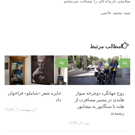
سلامتی بازماندگان را مسألت می‌نمایم.
سید محمد خاتمی
مطالب مرتبط
۰
۰
زوج جهانگرد دوچرخه سوار
جایزه شعر «شاملو» فراخوان
هلندی در مسیر مسافرت از
داد
هلند تا سنگاپور به نیشابور
اردیبهشت 7, 1400
رسیدند.
تیر 24, 1398