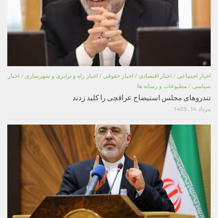
اخبار اجتماعی
/
اخبار اقتصادی
/
اخبار حقوقی
/
اخبار راه و ترابری و شهرسازی
/
اخبار
سیاسی
/
مطبوعات و رسانه ها
تندروهای مجلس استیضاح عراقچی را کلید زدند
مرداد 14, 1405