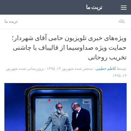
تربت ما
Skip to content
۰
تربت ما
ویژه‌های خبری تلویزیون حامی آقای شهردار؛
حمایت ویژه صداوسیما از قالیباف با چاشنی
تخریب روحانی
توسط
کاظم خطیبی
· منتشر شده
شهریور ۱۳, ۱۳۹۵
· بروزرسانی شده
شهریور
۱۳, ۱۳۹۵