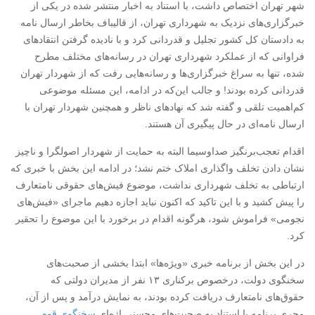
شهر تهران اختصاص داشت، با استناد به اخبار منتشر شده در یکی از
خبرگزاری‌های نزدیک به شهرداری تهران، از قالیباف بخاطر ارسال نامه‌
به دادستان کل کشور تجلیل و قدردانی کرد و با نادیده گرفتن انتقادهای
فراوانی که از عملکرد شهرداری تهران در رسانه‌های مختلف مطرح
شده، تنها به سراغ خبرگزاری‌ها و رسانه‌هایی رفت که از شهردار تهران
قدردانی کرده بودند! و جالب این‌که در ادامه، این مسئله موضوعی
کم‌اهمیت تلقی و گفته شد که نهادهای ناظر و همچنین شهردار تهران با
ارسال نامه‌ای در حال پیگیری آن هستند.
اقدام تعجب‌برنگیز صداوسیما البته به حمایت از شهردار اصولگرا و ناچیز
نشان دادن تخلف واگذاری املاک ختم نشد؛ در ادامه این بخش با خبری که
ارتباطی به تخلف شهرداری نداشت، موضوع فیش‌های حقوقی نامتعارف
را پیش کشید و با این تاکید که اکنون نباید اجازه دهیم ماجرای «فیش‌های
نجومی» فراموش شود، هرگونه اقدام‌ در برخورد با این موضوع را تحقیر
کرد.
در این بخش از برنامه خبری «ویژه‌ها» ابتدا بخشی از صحبت‌های
سخنگوی دولت، درخصوص برکناری ۱۳ نفر از مدیران دولتی که
حقوق‌های نامتعارف دریافت کرده بودند، به نمایش درآمد و پس از آن،
مجری برنامه با استناد به صحبت‌های محسنی اژه‌ای
سخنگوی قوه