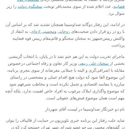
قضاییه
، عدد اعلام شده از سوی محمدباقر نوبخت
سخنگوی دولت
را زیر
سوال برد.
در ادامه، این رفتار دوگانه صداوسیما همچنان تشدید شد که بر اساس آن،
با رو در رو قرار دادن صحبت‌های
روحانی
و
محسنی اژه‌ای
، به انتقاد از
واکنش رییس‌جمهور به سخنان سخنگو و قائم‌مقام رییس قوه قضاییه
پرداخت.
ماجرای تخریب دولت به این هم ختم نشد تا در پایان، با انتخاب گزینشی
بخشی از
سخنان علی ربیعی
وزیر کار تعاون و رفاه اجتماعی درخصوص
مقابله با اشرافی‌گری و البته با جملاتی مغرضانه از سوی مجری برنامه،
این موضوع القا شود که دولت هیچ اقدام عملی و مشخصی در راستای
مبارزه با مفاسد اقتصادی و تجمل نکرده است و مخاطب شیرفهم شود
که موضوع واگذاری املاک مرغوب به افراد خاص اهمیت ندارد، بلکه آنچه
مهم است همان موضوع فیش‌های حقوقی است.
نام دو خبرنگار صداوسیما در لیست آقای شهردار
شاید علت رفتار این برنامه خبری تلویزیون در حمایت از قالیباف را بتوان
در گفته‌های محسن سرخو عضو شورای شهر تهران جستجو کرد که در