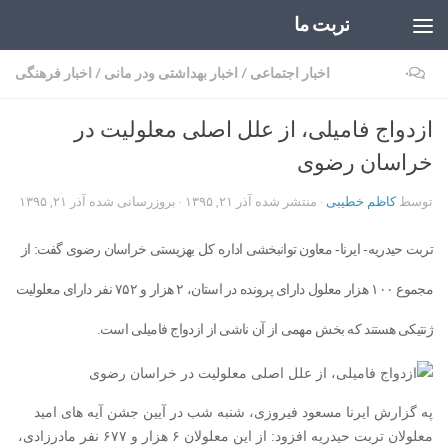
تربت ما
Skip to content
۰
اخبار اجتماعی
/
اخبار بهداشتی ودر مانی
/
اخبار فرهنگی
ازدواج فامیلی، از علل اصلی معلولیت در
خراسان رضوی
توسط
کاظم خطیبی
· منتشر شده
آذر ۲۱, ۱۳۹۵
· بروزرسانی شده
آذر ۲۱, ۱۳۹۵
تربت حیدریه- ایرنا- معاون توانبخشی اداره کل بهزیستی خراسان رضوی گفت: از
مجموع ۱۰۰ هزار معلول دارای پرونده در استان، ۲ هزار و ۷۵۲ نفر دارای معلولیت
ژنتیکی هستند که بخش مهمی از آن ناشی از ازدواج فامیلی است.
په گزارش ایرنا مسعود فیروزی، شنبه شب در آیین جشن آیه های امید
معلولان تربت حیدریه افزود: از این معلولان ۶ هزار و ۶۷۷ نفر مادرزادی،