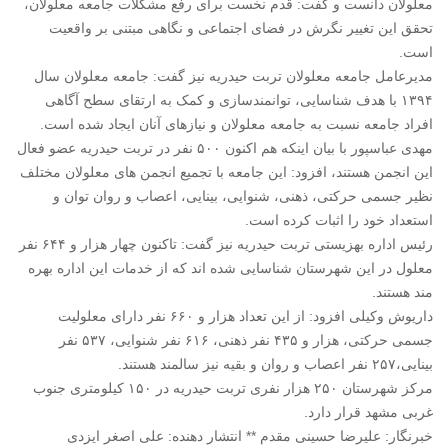
معلولان دانست و گفت: قدم نخست برای رفع مشکلات جامعه معلولان،
تحقق این تغییر نگرش در فضای اجتماعی و نگاهی مبتنی بر واقعیت
است.
مدیرعامل جامعه معلولان تربت حیدریه نیز گفت: جامعه معلولان سال
۱۳۹۴ با هدف شناسایی، توانمندسازی و کمک به ارتقای سطح آگاهی
افراد جامعه نسبت به جامعه معلولان و نیازهای آنان ایجاد شده است.
مهدی عباسپور با بیان اینکه هم اکنون ۵۰۰ نفر در تربت حیدریه عضو فعال
این انجمن هستند، افزود: این جامعه با تجمیع انجمن های معلولان مختلف
نظیر جسمی حرکتی، ذهنی، شنوایی، بینایی، اعصاب و روان توان و
استعداد خود را اثبات کرده است.
رئیس اداره بهزیستی تربت حیدریه نیز گفت: تاکنون چهار هزار و ۶۴۴ نفر
معلول در این شهرستان شناسایی شده اند که از خدمات این اداره بهره
مند هستند.
داریوش وکیلی افزود: از این تعداد هزار و ۶۶۰ نفر دارای معلولیت
جسمی حرکتی، هزار و ۴۳۵ نفر ذهنی، ۶۱۶ نفر شنوایی، ۵۳۷ نفر
بینایی،۲۵۷ نفر اعصاب و روان و بقیه نیز سالمند هستند.
مرکز شهرستان ۲۵۰ هزار نفری تربت حیدریه در ۱۵۰ کیلومتری جنوب
غربی مشهد قرار دارد.
خبرنگار: علیرضا حسینی مقدم ** انتشار دهنده: علی اصغر ایزدی