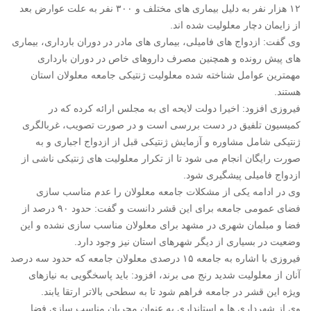
۱۲ هزار نفر به دلیل بیماری های مختلف و ۳۰۰ نفر به علت عوارض بعد
از زایمان دچار معلولیت شده اند.
وی گفت: ازدواج های فامیلی، بیماری های مادر در دوران بارداری، بیماری
های پیش رونده و همچنین مصرف داروهای خاص در دوران بارداری
مهمترین عوامل شناخته شده معلولیت ژنتیکی جامعه معلولان استان
هستند.
فیروزی افزود: اخیرا دولت لایحه ای به مجلس ارائه کرده که در
کمیسیون تلفیق در دست بررسی است و در صورت تصویب، غربالگری
ژنتیکی شامل مشاوره و آزمایش ژنتیکی قبل از ازدواج اجباری و به
صورت رایگان انجام می شود تا از تکرار معلولیت های ژنتیکی ناشی از
ازدواج فامیلی پیشگیری شود.
وی در ادامه یکی از مشکلات جامعه معلولان را عدم مناسب سازی
فضای عمومی جامعه برای این قشر دانست و گفت: حدود ۹۰ درصد از
فضا و مبلمان شهری در مشهد برای معلولان مناسب سازی نشده و این
وضعیت در بسیاری از دیگر شهرهای استان نیز وجود دارد.
فیروزی با اشاره به جامعه ۱۵ درصدی معلولان جامعه که حدود سه درصد
آنان از معلولیت شدید رنج می برند، افزود: باید پاسخگویی به نیازهای
ویژه این قشر در جامعه فراهم شود تا به سطحی بالاتر ارتقا یابند.
وی از شهرداری ها و استانداری به عنوان مجریان مناسب سازی فضا