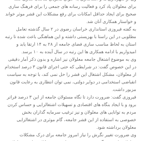
برای معلولان یاد کرد و فعالیت رسانه های جمعی را برای فرهنگ سازی
صحیح برای ایجاد حداقل امکانات برای رفع مشکلات این قشر موثر خواند
و خواستار همکاری آنان شد.
به گفته فیروزی استانداری خراسان رضوی در ۲ سال گذشته تعامل
مطلوبی در این راستا با بهزیستی داشته و این هماهنگی باعث شده تا رتبه
استان به لحاظ مناسب سازی فضای جامعه از ۲۸ به ۱۴ ارتقا یابد و
امیدواریم با ادامه همکاری ها این رتبه در سال آینده به ۱۰ برسد.
وی به موضوع اشتغال جامعه معلولان نیز اشاره و بدون ذکر آمار دقیقی
در این خصوص گفت: در شرایطی که حتی اجرای قانون ۳ درصد استخدام
از معلولان، مشکل اشتغال این قشر را حل نمی کند، با توجه به سیاست
انقباضی استخدامی در دوایر دولتی، نمی توان انتظاری به رعایت قانون
مزبور داشت.
فیروزی گفت: ضرورت دارد تا نگاه مسئولان جامعه از این ۳ درصد فراتر
برود و با ایجاد بنگاه های اقتصادی و تسهیلات اشتغالزایی و حساس کردن
مردم به توانایی های معلولان و نیز ترغیب سرمایه گذاران بخش
خصوصی به استفاده از این قشر جامعه، گام موثری در اشتغالزایی
معلولان برداشته شود.
وی ضرورت تغییر نگرش را نیاز امروز جامعه برای درک مشکلات