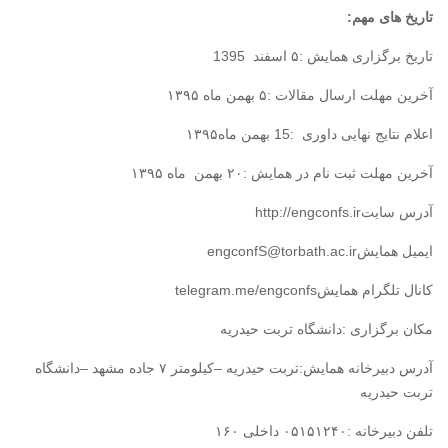
تاریخ های مهم
:
تاریخ برگزاری همایش :۵ اسفند 1395
آخرین مهلت ارسال مقالات :۵ بهمن ماه ۱۳۹۵
اعلام نتایج نهایی داوری :15 بهمن ماه۱۳۹۵
آخرین مهلت ثبت نام در همایش :۲۰ بهمن ماه ۱۳۹۵
آدرس سایت
http://engconfs.ir
ایمیل همایش
engconfS@torbath.ac.ir
کانال تلگرام همایش
telegram.me/engconfs
مکان برگزاری :دانشگاه تربت حیدریه
آدرس دبیرخانه همایش:تربت حیدریه –کیلومتر ۷ جاده مشهد –دانشگاه
تربت حیدریه
تلفن دبیرخانه :۰۵۱۵۱۲۴۰ داخلی ۱۶۰