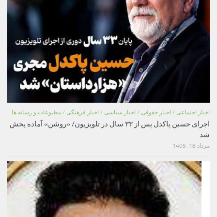
اخبار اجتماعی
/
اخبار حقوقی
/
اخبار سیاسی
/
اخبار فرهنگی
/
مطبوعات و رسانه ها
اجرای حسین پاکدل پس از ۳۳ سال در تلویزیون/ «روشن» آماده پخش
شد
مرداد 18, 1405