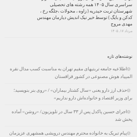
سراسری سال ۱۴۰۵ همه رشته های تحصیلی
شهرستان تربت حیدریه ( زاوه ، محولات ،جلگه رخ ،
کدکن و بایگ ) توسط خیر نیک اندیش دیارمان مهندس
مهدی مروج
مرداد ۱۷, ۱۴۰۵
نوشته‌های تازه
اطلاعیه جامعه تربتیهای مقیم تهران به مناسبت کسب مدال نقره
المپیاد هوش مصنوعی در کشور قزاقستان
حذف ارز دارو یعنی «سال کشتار بیماران» / «روی بنر بنویسید؛
برای وزیر اقتصاد و خانواده‌اش دارو نداریم»
اجرای حسین پاکدل پس از ۳۳ سال در تلویزیون/ «روشن» آماده
پخش شد
پیام تبریک به خانواده محترم مهندس درویشی همشهری عزیزمان