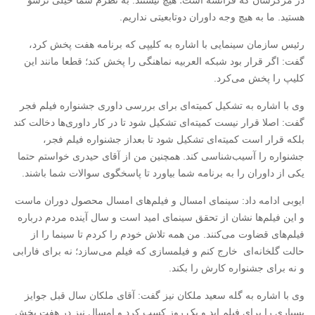
در مرکزشان که فرانسه است؛ هیچ نیستند. به نظرم شما خیلی ترسو
هستید. ما به هیچ وجه داوران دوتابعیتی نداریم.
رئیس سازمان سینمایی با اشاره به کلیپی که برنامه هفت پخش کرد،
گفت: اگر قرار بود شبکه العربیه نماهنگی را پخش کند؛ قطعا مانند این
کلیپ را پخش می‌کرد.
وی با اشاره به تشکیل کمیته‌ای برای بررسی داوری جشنواره فیلم فجر
گفت: اصلا قرار نیست کمیته‌ای تشکیل شود تا در کار داوری‌ها دخالت کند
بلکه قرار است کمیته‌ای تشکیل شود تا بعداز جشنواره فیلم فجر،
جشنواره را آسیب‌شناسی کند. همچنین من از آقای حیدری خواستم حتما
یکی از داوران را به برنامه شما بیاورد تا پاسخگوی سوالات شما باشند.
ایوبی ادامه داد: سینمای امسال و فیلم‌های امسال محصول دوران ماست
و این فیلم‌ها نشان از تحقق سینمای امید است و سال آینده مردم درباره
فیلم‌های قضاوت می‌کنند. من همه تلاش خودم را کردم تا سینما را از
حالت گلخانه‌ای خارج کنم و فیلمسازی که فیلم می‌سازد؛ نه برای فارابی
و نه برای جشنواره کارش را بکند.
وی با اشاره به گله سعید ملکان نیز گفت: آقای ملکان سال قبل جوایز
بسیاری را برای فیلم ابد و یک روز کسب کرد و امسال نیز در هفت بخش