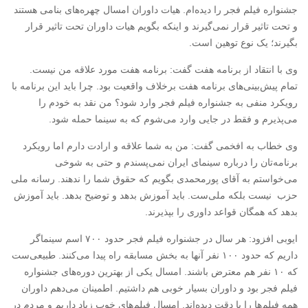
جشنواره فیلم فجر را دیده‌ام. هیات داوران امسال چهره‌های بنامی هستند
و تحت تاثیر قرار نمی‌گیرند و اینکه بگویم هیات داوران تحت تاثیر قرار
بگیرند؛ یک نوع توهین است.
وی با انتقاد از برنامه هفت گفت: برنامه هفت مورد علاقه من نیست.
تمام پیش‌بینی‌های برنامه هفت برخلاف واقعیت بود. چرا باید این برنامه با
رویکرد منفی به جشنواره فیلم فجر وارد شود؟ من نقد به خودم را
می‌پذیرم و فقط در جایی وارد می‌شوم که به سینما حمله شود.
وی خطاب به افخمی گفت: من به شما علاقه و ارادت دارم اما رویکرد
برنامه‌تان را درباره سینمای ایران نمی‌پسندم و حتی به شوخی
می‌خواستم به آقای پورمحمدی بگویم که حقوق شما را ندهند. رسانه ملی
حزب نیست بلکه ملی‌ست. باید آموزش بدهد و توضیح بدهد. باید آموزش
بدهد که همگان قواعد داوری را بپذیرند.
ایوبی افزود: هر سال در جشنواره فیلم فجر حدود ۷۰۰ اسم سینماگر
داریم که حدود ۱۰۰ نفر آنها به بخش مسابقه راه پیدا می‌کنند. طبیعی‌ست
که ۱۰ نفر هم معترض باشند. امسال یکی از بهترین دوره‌های جشنواره
فیلم فجر بود و داوران بسیار خوبی هم داشتیم. اطمینان می‌دهم داوران
همه فیلم‌ها را با دقت دیده‌اند. امسال فیلم‌های خوب زیاد داریم و مردم در