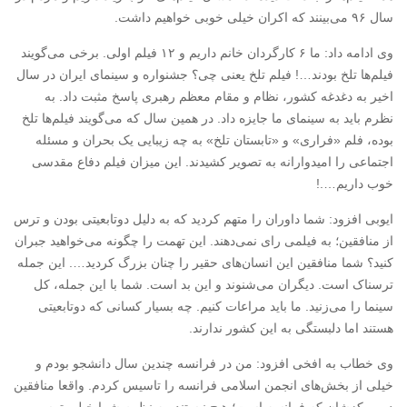
سال ۹۶ می‌بینند که اکران خیلی خوبی خواهیم داشت.
وی ادامه داد: ما ۶ کارگردان خانم داریم و ۱۲ فیلم اولی. برخی می‌گویند
فیلم‌ها تلخ بودند…! فیلم تلخ یعنی چی؟ جشنواره و سینمای ایران در سال
اخیر به دغدغه کشور، نظام و مقام معظم رهبری پاسخ مثبت داد. به
نظرم باید به سینمای ما جایزه داد. در همین سال که می‌گویند فیلم‌ها تلخ
بوده، فلم «فراری» و «تابستان تلخ» به چه زیبایی یک بحران و مسئله
اجتماعی را امیدوارانه به تصویر کشیدند. این میزان فیلم دفاع مقدسی
خوب داریم….!
ایوبی افزود: شما داوران را متهم کردید که به دلیل دوتابعیتی بودن و ترس
از منافقین؛ به فیلمی رای نمی‌دهند. این تهمت را چگونه می‌خواهید جبران
کنید؟ شما منافقین این انسان‌های حقیر را چنان بزرگ کردید…. این جمله
ترسناک است. دیگران می‌شنوند و این بد است. شما با این جمله، کل
سینما را می‌زنید. ما باید مراعات کنیم. چه بسیار کسانی که دوتابعیتی
هستند اما دلبستگی به این کشور ندارند.
وی خطاب به افخی افزود: من در فرانسه چندین سال دانشجو بودم و
خیلی از بخش‌های انجمن اسلامی فرانسه را تاسیس کردم. واقعا منافقین