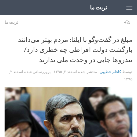
تربت ما
Skip to content
۰
تربت ما
مبلغ در گفت‌وگو با ایلنا: مردم بهتر می‌دانند
بازگشت دولت افراطی چه خطری دارد/
تندروها جایی در وحدت ملی ندارند
توسط
کاظم خطیبی
· منتشر شده
اسفند ۲, ۱۳۹۵
· بروزرسانی شده
اسفند ۲,
۱۳۹۵