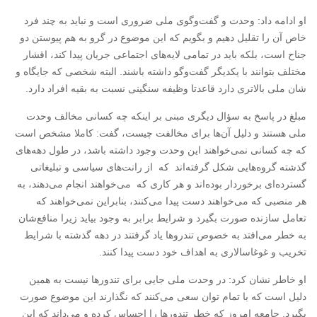
او ادامه داد: وحدت و گفت‌وگوی ملی ضروری است و نباید به چند فرد
خاص آن را تقلیل دهیم و بگویم که این موضوع در گرو به هم پیوستن دو
جناح است، بلکه باید در تمامی لایه‌های اجتماعی جریان پیدا کند، اقشار
مختلف بتوانند با یکدیگر گفت‌وگو داشته باشند. البته شخصی که جایگاه و
شان ملی بالاتری دارد قاعدتا وظیفه سنگینی نسبت به بقیه افراد دارد.
مبلغ در پاسخ به سؤال دیگری مبنی بر اینکه چه کسانی مخالف وحدت
ملی هستند و دلیل آن‌ها برای مخالفت چیست، گفت: کاملا مشخص است
که چه کسانی نمی‌خواهند این وحدت وجود داشته باشد، در طول دهه‌های
گذشته گروه‌هایی شکل گرفته‌اند که از رانت‌های سیاسی و تبلیغاتی
گسترده‌ای برخوردار بوده‌اند و هر کاری که می‌خواهند انجام می‌دهند، به
هر منصبی که می‌خواهند دست پیدا می‌کنند، بنابراین نمی‌خواهند که
تعامل سازنده صورت بگیرد و شرایط برابر به وجود بیاید زیرا منافع‌شان
به خطر می‌افتد به خصوص تندروها یاد گرفتند در دهه گذشته با شرایط
تخریب و غوغاسالاری به اهداف خود دست پیدا کنند.
او خاطر نشان کرد: در وحدت ملی جایی برای تندورها نیست به همین
دلیل است که با تمام توان سعی می‌کنند که نگذارند این موضوع صورت
بگیرد. جامعه امروز که خطر تندورها را احساس کرده و می‌داند که این