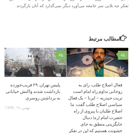
تفکر چه بلایی سر جامعه می‌آورد دیگر نمی‌گذارد که آنان بازگردند.
مطالب مرتبط
۰
۰
فعال اصلاح طلب: رای به
پلیس تهران: ۲۹ فریب‌خورده
روحانی تداوم راه امام است
بازداشت شدند واکنش خیابانی
تربت حیدریه – ایرنا – یک فعال
به برداشتن روسری
سیاسی اصلاح طلب گفت: ما
بهمن 14, 1396
اصلاح طلبان با پیروی از راه
حضرت امام (ره) دنبال
جایگزینی منطق به جای
خشونت هستیم که این در تفکر