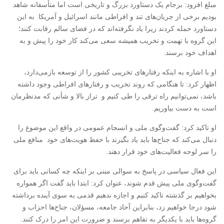
مبلغ افزود: برجام یک دستاورد بزرگ و تاریخی است اما متأسفانه شاهد
بودیم برخی از جریان‌های تند و افراطی مانند اسرائیل و آمریکا به این
دستاورد حمله کردند زیرا یاد نگرفته‌اند که در فضای سالم رقابت کنند؛
این گروه با تهمت و تخریب همیشه سعی می‌کند کار خود را پیش و به
اهداف خود برسند.
او با اشاره به اینکه رفتارهای تخریبی کشور را از توسعه بازمی‌دارد،
اظهار کرد: تا هنگامی که روند تخریب و رفتارهای افراطی وجود داشته
باشد، نمی‌توانیم راه ترقی را طی کنیم و تراز بالا و شأنی که مدنظرمان
است به دست بیاوریم.
او تاکید کرد: گفت‌وگوی ملی و انسجام عمومی در واقع این موضوع را
دنبال می‌کند که جناح‌ها باید یاد بگیرند با حفظ هویت‌های خود منافع ملی
را سر لوحه فعالیت‌های خود قرار دهند.
این فعال سیاسی در پاسخ به سوالی مبنی بر اینکه چه کسانی باید برای
گفت‌وگوی ملی پیش قدم شوند، عنوان کرد: ابتدا باید گفت اگر همواره
بخواهیم بر گذشته تاکید کنیم و اجازه ندهیم قدمی به سوی آینده برداشته
شود درجا خواهیم زد، بنابراین آحاد جامعه، مسؤلان، جناح‌ها احزاب و
گروه‌ها باید با یکدیگر به تفاهم برسند و ضرورت این امر را درک کنند.