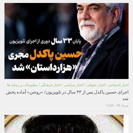
اخبار اجتماعی
/
اخبار حقوقی
/
اخبار سیاسی
/
اخبار فرهنگی
/
مطبوعات و رسانه ها
اجرای حسین پاکدل پس از ۳۳ سال در تلویزیون/ «روشن» آماده پخش
شد
مرداد 18, 1405