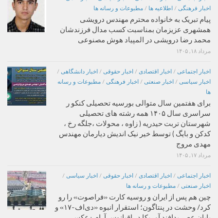
اخبار فرهنگی
/
اطلاعیه ها
/
مطبوعات و رسانه ها
پیام تبریک به خانواده محترم مهندس درویشی
همشهری عزیزمان بمناسبت کسب مدال فرزندشان
محمد رضا درویشی در المپیاد هوش مصنوعی
مرداد ۱۸, ۱۴۰۵
اخبار اجتماعی
/
اخبار اقتصادی
/
اخبار حقوقی
/
اخبار دانشگاهی
/
اخبار سیاسی
/
اخبار صنعتی
/
اخبار فرهنگی
/
مطبوعات و رسانه
ها
برای هفتمین سال متوالی بورسیه تحصیلی کنکو ر
سراسری سال ۱۴۰۵ همه رشته های تحصیلی
شهرستان تربت حیدریه ( زاوه ، محولات ،جلگه رخ ،
کدکن و بایگ ) توسط خیر نیک اندیش دیارمان مهندس
مهدی مروج
مرداد ۱۷, ۱۴۰۵
اخبار اجتماعی
/
اخبار اقتصادی
/
اخبار حقوقی
/
اخبار سیاسی
/
اخبار صنعتی
/
مطبوعات و رسانه ها
چین هم پس از ایران و روسیه کارت «فراصوت» را رو
کرد/ وحشت در پنتاگون؛ استقرار انبوه «دی‌اف‑۱۷» و
پایان عصر پدافند آمریکا در اقیانوس آرام +عکس