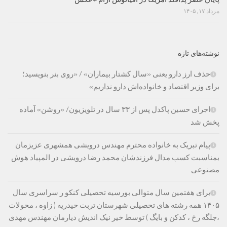
مرداد ۱۷, ۱۴۰۵
نوشته‌های تازه
حذف ارز دارو یعنی «سال کشتار بیماران» / «روی بنر بنویسید؛
برای وزیر اقتصاد و خانواده‌اش دارو نداریم»
اجرای حسین پاکدل پس از ۳۳ سال در تلویزیون/ «روشن» آماده
پخش شد
پیام تبریک به خانواده محترم مهندس درویشی همشهری عزیزمان
بمناسبت کسب مدال فرزندشان محمد رضا درویشی در المپیاد هوش
مصنوعی
برای هفتمین سال متوالی بورسیه تحصیلی کنکو ر سراسری سال
۱۴۰۵ همه رشته های تحصیلی شهرستان تربت حیدریه ( زاوه ، محولات
،جلگه رخ ، کدکن و بایگ ) توسط خیر نیک اندیش دیارمان مهندس مهدی