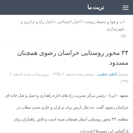
تربت ما
Skip to content
اب و هوا و محیط زیست
/
اخبار اجتماعی
/
اخبار راه و ترابری و
شهرسازی
۰
۳۴ محور روستایی خراسان رضوی همچنان
مسدود
توسط
کاظم خطیبی
· منتشر شده
اسفند ۲, ۱۳۹۵
· بروزرسانی شده
اسفند ۲,
۱۳۹۵
مشهد – ایرنا – رئیس مرکز مدیریت راه های اداره راهداری و حمل و نقل جاده ای
خراسان رضوی گفت: به دنبال بارش برف و باران و جاری شدن سیلاب در
منطقه، ۳۴ محور روستایی استان همچنان بسته است و تلاش راهداران برای
بازگشایی این مسیرها ادامه دارد.