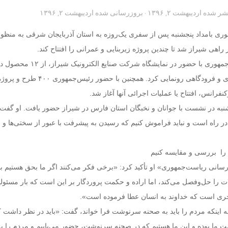
تشر شده
اردیبهشت ۲, ۱۳۹۶
· بروزرسانی شده
اردیبهشت ۲, ۱۳۹۶
 بامداد پنجشنبه پس از سفری یک‌روزه به استان آذربایجان شرقی به منظور ب
 راهی شیراز شد تا چندین پروژه زیربنایی و عمرانی را افتتاح کند.
در طول این سفر رئیس‌جمهوری با حضور در نمایشگاه شرکت ص
حوزه‌های راداری، پدافندی و فرودگاهی رونمایی کرد. همچنین با حضور رئیس‌جم
رانس، افتتاح یا عملیات اجرائی آنها آغاز شد. ‏
ه در نشست با جوانان و نخبگان استان فارس در شیراز حضور یافت. او گفت:
 راه است و نباید فراموش کنیم که رسیدن به پیشرفت با عبور از سختی‌ها و
ها را بررسی و مقایسه کنیم
رسانی ریاست‌جمهوری» او تأکید کرد: «برخی فکر می‌کنند اگر ما بحق هستیم بای
ت را حل‌وفصل می‌کند، اما اراده و حکمت پروردگار بر این است که بار مسئول
خری است که خداوند به انسان عطا فرموده است».
ه اینکه مردم را باید به صحنه سرنوشت فرا خواند، گفت: «باید در نظر داشت 
ما بوده و این ما هستیم که در صحنه سرنوشت، حضور می‌یابیم و مردم را به