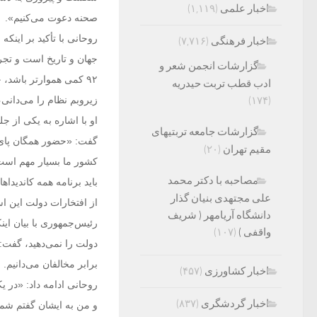
اخبار علمی
(۱,۱۱۹)
صحنه دعوت می‌کنیم».
روحانی با تأکید بر اینک
اخبار فرهنگی
(۷,۷۱۶)
گزارشات انجمن شعر و
۹۲ کمی هموارتر باشد،
ادب قطب تربت حیدریه
(۱۷۴)
زیروبم نظام را می‌دانی، 
او با اشاره به یکی از 
گزارشات جامعه تربتیهای
گفت: «حضور همگان پای
مقیم تهران
(۲۰)
کشور ما بسیار مهم است 
مصاحبه با دکتر محمد
باید برنامه همه کاندیدا
علی مجتهدی بنیان گذار
از افتخارات دولت این
دانشگاه آریامهر ( شریف
رئیس‌جمهوری با بیان ای
واقفی )
(۱۰۷)
دولت را نمی‌دهید، گفت: 
برابر مخالفان می‌دانیم
اخبار کشاورزی
(۴۵۷)
روحانی ادامه داد: «در یک
اخبار گردشگری
(۸۳۷)
و من به ایشان گفتم شما 