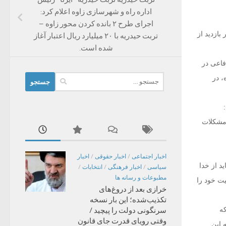
اداره راه و شهرسازی زاوه اعلام کرد:
اجرای طرح ۲ بانده کردن محور زاوه –
ازدید از
تربت حیدریه با ۲۰ میلیارد ریال اعتبار آغاز
شده است.
نایع الکترونیک شیراز، از ۱۲ محصول دفاعی در
جستجو
هوری ‏۴۰۰ طرح و پروژه، در
برای:
 مشکلات
اخبار اجتماعی
/
اخبار حقوقی
/
اخبار
د از خدا
سیاسی
/
اخبار فرهنگی
/
انتخابات
/
مطبوعات و رسانه ها
یت خود را
خرازی بعد از دروغ‌های
تکذیب‌شده؛ این بار نسخه
که
سرنگونی دولت را پیچید /
وقتی رویای قدرت جای قانون
 این