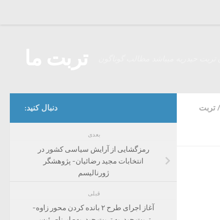
Skip to content
تربت ما
 تربت حیدریه میباشد مطالب گوناگون
تربت
دنبال کنید:
بعدی
رمزگشایی از آرایش سیاسی کشور در
انتخابات مجید رضائیان- پژوهشگر
ژورنالیسم
قبلی
آغاز اجرای طرح ۲ بانده کردن محور زاوه-
تربت حیدریه تربت حیدریه- ایرنا- رئیس