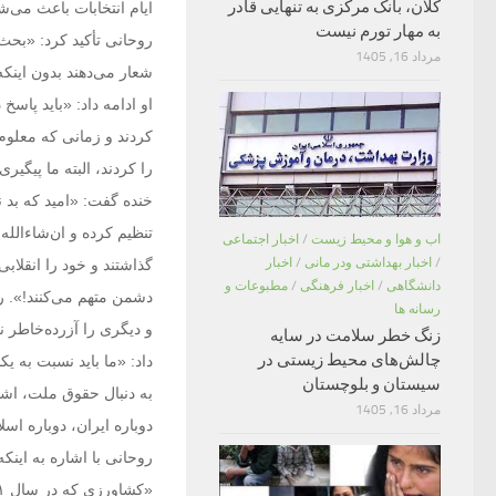
کلان، بانک مرکزی به تنهایی قادر
ایام انتخابات باعث می
به مهار تورم نیست
روحانی تأکید کرد: «بحث
مرداد 16, 1405
شعار می‌دهند بدون اینکه
کردند و زمانی که معلوم 
را کردند، البته ما پیگیر
خنده گفت: «امید که بد ن
تنظیم کرده و ان‌شاء‌الله
اب و هوا و محیط زیست
/
اخبار اجتماعی
/
اخبار بهداشتی ودر مانی
/
اخبار
گذاشتند و خود را انقلابی
دانشگاهی
/
اخبار فرهنگی
/
مطبوعات و
دشمن متهم می‌کنند!». 
رسانه ها
و دیگری را آزرده‌خاطر 
زنگ خطر سلامت در سایه
چالش‌های محیط زیستی در
داد: «ما باید نسبت به یک
سیستان و بلوچستان
به دنبال حقوق ملت، اشت
مرداد 16, 1405
دوباره ایران، دوباره اسلا
روحانی با اشاره به این