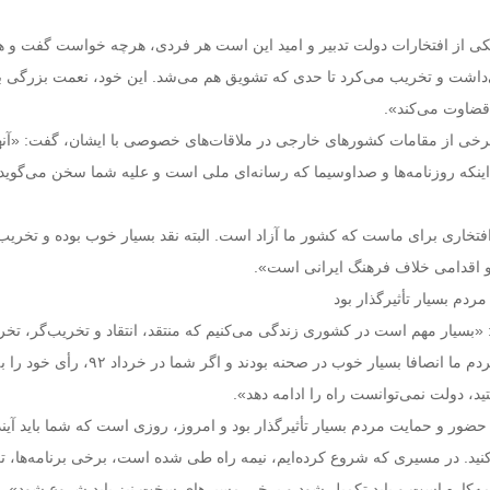
کی از افتخارات دولت تدبیر و امید این است هر فردی، هرچه خواست گفت و 
‌داشت و تخریب می‌کرد تا حدی که تشویق هم می‌شد. این خود، نعمت بزرگی ب
ا قضاوت می‌کند».
 برخی از مقامات کشورهای خارجی در ملاقات‌های خصوصی با ایشان، گفت: «آنه
 اینکه روزنامه‌ها و صداوسیما که رسانه‌ای ملی است و علیه شما سخن می‌گوید
 افتخاری برای ماست که کشور ما آزاد است. البته نقد بسیار خوب بوده و تخری
و اقدامی خلاف فرهنگ ایرانی است».
دم بسیار تأثیرگذار بود
 «بسیار مهم است در کشوری زندگی می‌کنیم که منتقد، انتقاد و تخریب‌گر، تخ
می‌کند؛ اما درعین‌حال مردم ما انصافا بسیار خوب در صحنه بودند و 
تید، دولت نمی‌توانست راه را ادامه دهد».
حضور و حمایت مردم بسیار تأثیرگذار بود و امروز، روزی است که شما باید آیند
ید. در مسیری که شروع کرده‌ایم، نیمه راه طی شده است، برخی برنامه‌ها، ت
یمه‌کاره است و باید تکمیل شود و برخی مسیرهای سخت نیز باید شروع شود».