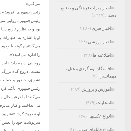
می‌کنی».
اخبار میراث فرهنگی و صنایع
رئیس‌جمهوری افزود: «ی
دستی
(۱,۴۱۷)
رئیس‌جمهور ناروایی می
اخبار هنری
(۱,۴۸۰)
بود و به نظرم تاریخ دنی
او با اشاره به اظهارات
اخبار ورزشی
(۱۲۸)
می‌گفتند چگونه با وجود
را اداره می‌کنید؟».
اطلاعیه ها
(۳۴۸)
روحانی ادامه داد: «این
اقامتگاه بوم گردی و هتل ،
نیست. دروغ گناه بزرگ 
مهمانسرا
(۷۶)
تشویق، حضور و حمایت مر
رئیس‌جمهوری تأکید کرد:
اموزش و پرورش
(۲۸۷)
انتخابات
(۹۷۹)
می‌انداختید و کنار می‌رف
او تصریح کرد: «تشویق، 
انواع عکسها
(۳۸۶)
سرنوشت خود را تعیین کن
انواع فایلهای صوتی
(۶۱)
شده و برخی برنامه‌ها ن