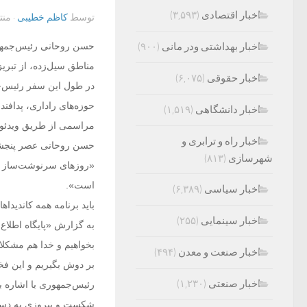
اخبار اقتصادی
(۳,۵۹۳)
توسط
کاظم خطیبی
· من
اخبار بهداشتی ودر مانی
(۹۰۰)
حسن روحانی رئیس‌جمهوری
مناطق سیل‌زده، از تبریز
اخبار حقوقی
(۶,۰۷۵)
اخبار دانشگاهی
(۱,۵۱۹)
مراسمی از طریق ویدئوکنف
اخبار راه و ترابری و
حسن روحانی عصر پنجشنب
شهرسازی
(۸۱۳)
«روزهای سرنوشت‌ساز در
است».
اخبار سیاسی
(۶,۳۸۹)
باید برنامه همه کاندیدا
اخبار سینمایی
(۲۵۵)
به گزارش «پایگاه اطلاع‌
بخواهیم و خدا هم مشکلا
اخبار صنعت و معدن
(۴۹۴)
بر دوش بگیریم و این ف
اخبار صنعتی
(۱,۲۳۰)
رئیس‌جمهوری با اشاره ب
شکست و پیروزی به دست 