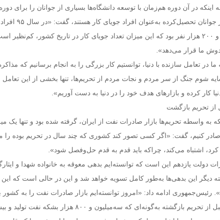
اینکه در آن دوره هم‌زمان با توسعه دانشگاه‌ها بسیاری از جوانان را برای دوره‌
تحصیل واداشتند و امروز جوانان تحصیل‌کرده به‌عنوا
کار در کشور، یک‌میلیون و ۲۰۰‌ هزار نفر بود که این میزان تعداد جویای کار در تاریخ کشور، کم‌نظیر ا
دوش ما قرار می‌دهد».
 ما در تعامل سازنده با دنیا، توانستیم کار بزرگی را به انجام برسانیم که مذاکره 
یه شوم جنگ از سر مردم و نجات مردم از تحریم‌ها، تنها بخشی از این تعامل ب
نیا کار کرده و بازارهای هدف خود را در دنیا به دست آوریم».
 از تحریم بازگشت
ه به واسطه تحریم‌ها بازار صادرات نفت از ایران، گرفته شده بود و تنها یک‌ می
ادر کنیم، گفت: «اگر کسی تصور کند کشوری که چند سال در تحریم بوده را می
رد، اشتباه می‌کند، چراکه باید قدم به قدم حل‌وفصل شود».
رات دولت یازدهم این است که توانسته‌ایم بدهی معوقه به خانواده شهدا و ایثارگ
ته دیگر این بدهی‌ها به‌طور کامل تسویه خواهد شد و این در حالی است که این ب
 بود». رئیس‌جمهوری ادامه داد: «امروز توانسته‌ایم بازار صادرات نفت را به کشور ب
و شرایط تولید نفت به قبل از تحریم بازگشته به‌گونه‌ای که سه‌میلیون و ۸۰۰‌ هزار بشکه