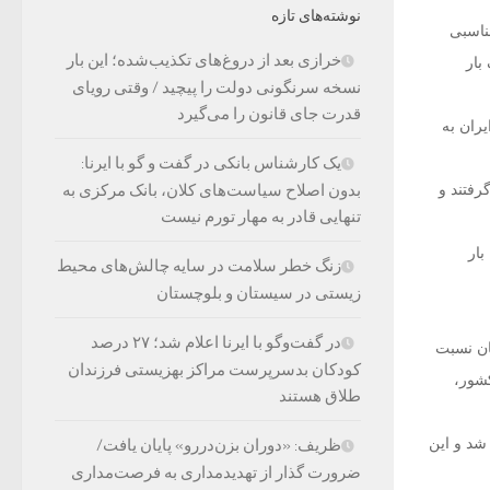
نوشته‌های تازه
ناسبی
خرازی بعد از دروغ‌های تکذیب‌شده؛ این بار
بار
نسخه سرنگونی دولت را پیچید / وقتی رویای
قدرت جای قانون را می‌گیرد
یران به
یک کارشناس بانکی در گفت و گو با ایرنا:
 نظر گرفتند و
بدون اصلاح سیاست‌های کلان، بانک مرکزی به
تنهایی قادر به مهار تورم نیست
بار
زنگ خطر سلامت در سایه چالش‌های محیط
زیستی در سیستان و بلوچستان
در گفت‌وگو با ایرنا اعلام شد؛ ۲۷ درصد
ان نسبت
کودکان بدسرپرست مراکز بهزیستی فرزندان
کشور،
طلاق هستند
در کشور ایجاد شد و این
ظریف: «دوران بزن‌دررو» پایان یافت/
ضرورت گذار از تهدیدمداری به فرصت‌مداری