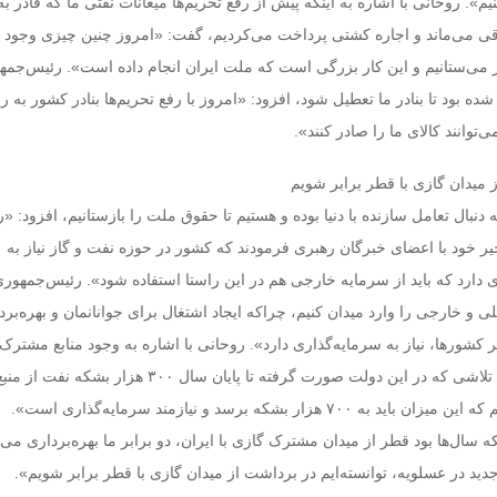
م». روحانی با اشاره به اینکه پیش از رفع تحریم‌ها میعانات نفتی ما که قادر 
باقی می‌ماند و اجاره کشتی پرداخت می‌کردیم، گفت: «امروز چنین چیزی وجود ن
ز می‌ستانیم و این کار بزرگی است که ملت ایران انجام داده است». رئیس‌جمهو
شده بود تا بنادر ما تعطیل شود، افزود: «امروز با رفع تحریم‌ها بنادر کشور به راه
ی‌توانند کالای ما را صادر کنند».
ز میدان گازی با قطر برابر شویم
به دنبال تعامل سازنده با دنیا بوده و هستیم تا حقوق ملت را بازستانیم، افزود: «ر
ری دارد که باید از سرمایه خارجی هم در این راستا استفاده شود». رئیس‌جمهوری
لی و خارجی را وارد میدان کنیم، چراکه ایجاد اشتغال برای جوانانمان و بهره‌برد
 کشورها، نیاز به سرمایه‌گذاری دارد». روحانی با اشاره به وجود منابع مشترک
ایران با عراق، گفت: «با تلاشی که در این دولت صورت گرفته تا پایان سال ۳۰۰‌
با عراق استخراج می‌کنیم که این میزان باید به ۷۰۰‌ هزار بشکه برسد و نیازمند سرمایه‌گذاری است».
که سال‌ها بود قطر از میدان مشترک گازی با ایران، دو برابر ما بهره‌برداری می‌
جدید در عسلویه، توانسته‌ایم در برداشت از میدان گازی با قطر برابر شویم».