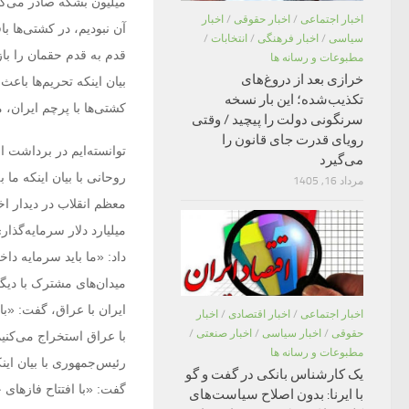
میلیون بشکه صادر می‌کنی
اخبار اجتماعی
/
اخبار حقوقی
/
اخبار
آن نبودیم، در کشتی‌ها 
سیاسی
/
اخبار فرهنگی
/
انتخابات
/
قدم به قدم حقمان را با
مطبوعات و رسانه ها
خرازی بعد از دروغ‌های
بیان اینکه تحریم‌ها باعث 
تکذیب‌شده؛ این بار نسخه
کشتی‌ها با پرچم ایران، م
سرنگونی دولت را پیچید / وقتی
رویای قدرت جای قانون را
توانسته‌ایم در برداشت ا
می‌گیرد
روحانی با بیان اینکه ما 
مرداد 16, 1405
میلیارد دلار سرمایه‌گذا
داد: «ما باید سرمایه داخ
میدان‌های مشترک با دیگر
اخبار اجتماعی
/
اخبار اقتصادی
/
اخبار
حقوقی
/
اخبار سیاسی
/
اخبار صنعتی
/
مطبوعات و رسانه ها
رئیس‌جمهوری با بیان این
یک کارشناس بانکی در گفت و گو
گفت: «با افتتاح فازهای 
با ایرنا: بدون اصلاح سیاست‌های