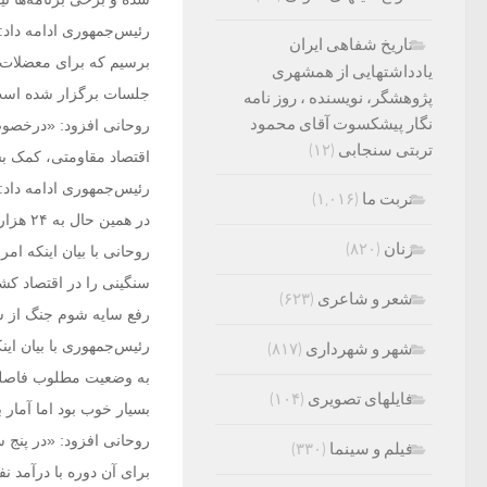
رئیس‌جمهوری ادامه داد: 
تاریخ شفاهی ایران
برسیم که برای معضلات و
یادداشتهایی از همشهری
جلسات برگزار شده اس
پژوهشگر، نویسنده ، روز نامه
نگار پیشکسوت آقای محمود
روحانی افزود: «درخصوص م
تربتی سنجابی
(۱۲)
اقتصاد مقاومتی، کمک ب
تربت ما
(۱,۰۱۶)
در همین حال به ۲۴‌ هزار واحد نیمه‌فعال کشور، تسهیلات لازم را ارائه کردند».
زنان
(۸۲۰)
روحانی با بیان اینکه امر
سنگینی را در اقتصاد کش
شعر و شاعری
(۶۲۳)
رفع سایه شوم جنگ از سر
رئیس‌جمهوری با بیان ای
شهر و شهرداری
(۸۱۷)
به وضعیت مطلوب فاصله د
فایلهای تصویری
(۱۰۴)
بسیار خوب بود اما آمار 
فیلم و سینما
(۳۳۰)
برای آن دوره با درآمد 