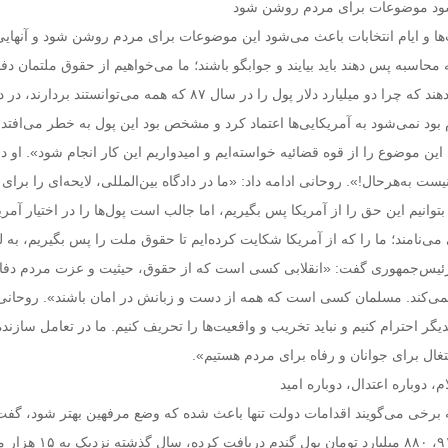
‌شود موضوعات برای مردم روشن شود
‌ها و ایام انتخابات باعث می‌شود این موضوعات برای مردم روشن شود و آنهایی
 محاسبه پس دهند باید بیایند و جوابگو باشند؛ ما می‌خواهیم از حقوق ملتمان دفا
او ادامه داد: «باید پاسخ دهند که چرا دو ‌میلیارد دلار پول را در سال ۸۷ که همه می‌توانست
بود نمی‌شود به آمریکایی‌ها اعتماد کرد و مشخص بود این پول به خطر می‌افتد 
ی این موضوع را از قوه قضائیه خواسته‌ایم و امیدواریم این کار انجام شود». او در 
یست به‌هرحال!». روحانی ادامه داد: «ما در دادگاه بین‌المللی، لایحه‌ای را برا
 بتوانیم این حق را از آمریکا پس بگیریم، اما جالب است پول‌ها را در اختیار آمری
 می‌نامند؛ ما را که از آمریکا شکایت کرده‌ایم تا حقوق ملت را پس بگیریم، به لب
رئیس‌جمهوری گفت: «انقلابی کسی است که از حقوق، حیثیت و عزت مردم دفاع
نمی‌کند. مسلمان کسی است که همه از دست و زبانش در امان باشند». روحانی 
دیگر احترام کنیم و نباید تخریب و واقعیت‌ها را تحریف کنیم. ما در تعامل سازنده
غال برای جوانان و رفاه برای مردم هستیم».
م، دوباره اعتدال، دوباره امید
که برخی می‌گویند اقدامات دولت تنها باعث شده که وضع مرفهین بهتر شود، گفت
«کشاورزی که در سال ۹۱، ۸۸۰‌ میلیارد تومان پول گندم دریا