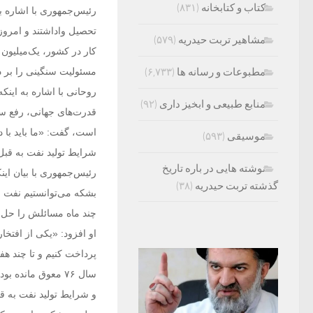
کتاب و کتابخانه
(۸۳۱)
رئیس‌جمهوری با اشاره به 
مشاهیر تربت حیدریه
(۵۷۹)
مطبوعات و رسانه ها
(۶,۷۳۳)
مسئولیت سنگینی را بر 
روحانی با اشاره به اینکه
منابع طبیعی و ابخیز داری
(۹۲)
قدرت‌های جهانی، رفع سا
است، گفت: «ما باید با د
موسیقی
(۵۹۳)
شرایط تولید نفت به قبل
نوشته هایی در باره تاریخ
رئیس‌جمهوری با بیان اینک
گذشته تربت حیدریه
(۳۸)
بشکه می‌توانستیم نفت ص
چند ماه مسائلش را حل ک
او افزود: «یکی از افتخا
پرداخت کنیم و تا چند هف
سال ۷۶ معوق مانده