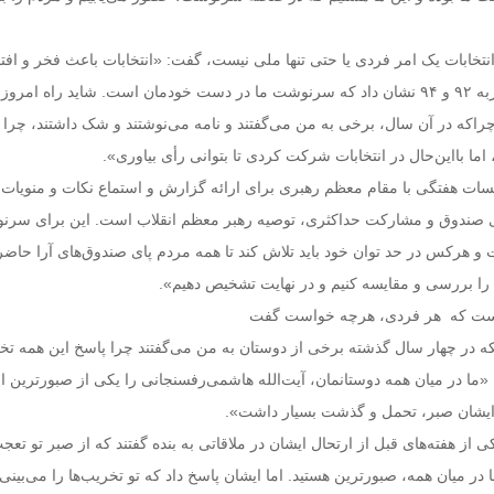
ه انتخابات یک امر فردی یا حتی تنها ملی نیست، گفت: «انتخابات باعث فخر و افتخ
جهان و تاریخ است و تجربه ۹۲ و ۹۴ نشان داد که سرنوشت ما در دست خودمان است. شاید راه امر
 چراکه در آن سال، برخی به من می‌گفتند و نامه می‌نوشتند و شک داشتند، چرا 
اما بااین‌حال در انتخابات شرکت‌ کردی تا بتوانی رأی بیاوری».
جلسات هفتگی با مقام معظم رهبری برای ارائه گزارش‌ و استماع نکات و منویات 
 صندوق و مشارکت حداکثری، توصیه رهبر معظم انقلاب است. این برای سرن
و هرکس در حد توان خود باید تلاش کند تا همه مردم پای صندوق‌های آرا حاضر
ها را بررسی و مقایسه کنیم و در نهایت تشخیص دهیم».
 است که هر فردی، هرچه خواست گفت
نکه در چهار سال گذشته برخی از دوستان به من می‌گفتند چرا پاسخ این همه تخ
«ما در میان همه دوستانمان، آیت‌الله هاشمی‌رفسنجانی را یکی از صبورترین اف
. ایشان صبر، تحمل و گذشت بسیار داشت».
ی از هفته‌های قبل از ارتحال ایشان در ملاقاتی به بنده گفتند که از صبر تو تع
در میان همه، صبورترین هستید. اما ایشان پاسخ داد که تو تخریب‌ها را می‌بین