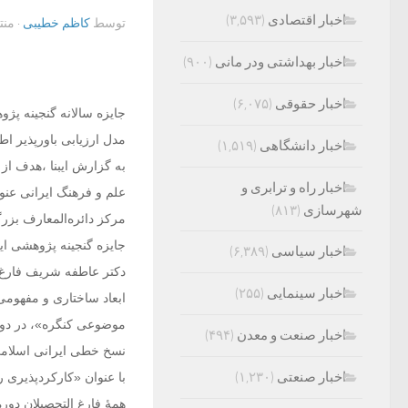
اخبار اقتصادی
(۳,۵۹۳)
توسط
کاظم خطیبی
· من
اخبار بهداشتی ودر مانی
(۹۰۰)
اخبار حقوقی
(۶,۰۷۵)
جایزه سالانه گنجینه پژو
مدل ارزیابی باورپذیر ا
اخبار دانشگاهی
(۱,۵۱۹)
به گزارش ایبنا ،هدف از
اخبار راه و ترابری و
علم و فرهنگ ایرانی عن
شهرسازی
(۸۱۳)
مرکز دائره‌المعارف بزرگ
جایزه گنجینه پژوهشی ای
اخبار سیاسی
(۶,۳۸۹)
دکتر عاطفه شریف فارغ‌
اخبار سینمایی
(۲۵۵)
ابعاد ساختاری و مفهو
موضوعی کنگره»، در دور
اخبار صنعت و معدن
(۴۹۴)
نسخ خطی ایرانی اسلامی»
اخبار صنعتی
(۱,۲۳۰)
با عنوان «کارکرد‌پذیری 
همۀ فارغ التحصیلان دور