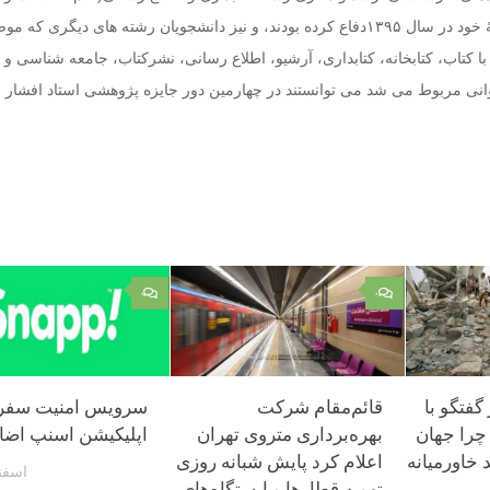
شناسی)، که از پایان‌نامۀ خود در سال ۱۳۹۵دفاع کرده بودند، و نیز دانشجویان رشته های دیگری ک
ی با کتاب، کتابخانه، کتابداری، آرشیو، اطلاع رسانی، نشرکتاب، جامعه شناسی و 
انی مربوط می شد می توانستند در چهارمین دور جایزه پژوهشی استاد افشار
۰
۰
گفتگو با
قائم‌مقام شرکت
سرویس امنیت سفر 
 چرا جهان
بهره‌برداری متروی تهران
اپلیکیشن اسنپ اضا
خاورمیانه
اعلام کرد پایش شبانه روزی
اسفند 6, 
تهویه قطارها و ایستگاه‌های