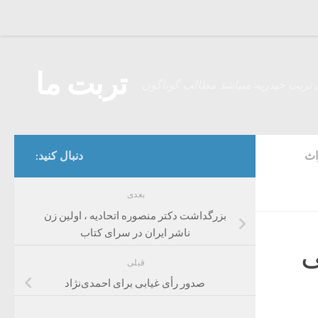
Skip to content
تربت ما
 تربت حیدریه میباشد مطالب گوناگون
اث
دنبال کنید:
بعدی
بزرگداشت دکتر منصوره اتحادیه ، اولین زن
ناشر ایران در سرای کتاب
ی
قبلی
صدور رأی غیابی برای احمدی‌نژاد