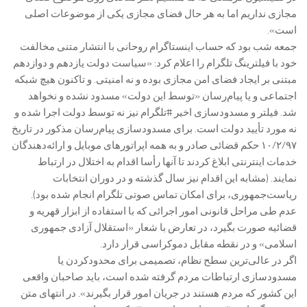
مجازی نداریم اما به هر حال فضای مجازی یکی از موضوعات اصلی
است».
جمعه شب بود که حساب اینستاگرام روحانی با انتشار متنی مخالفت
خود با فیلترینگ تلگرام را اعلام کرد: «سیاست دولت یازدهم و دوازدهم
مبتنی بر ایجاد فضای امن مجازی بوده و نه امنیتی. و تاکنون هیچ شبکه
اجتماعی و یا پیام‌رسان «توسط این دولت» مسدود نشده و نخواهد
شد. فیلتر و مسدودسازی اخیر #تلگرام نیز نه توسط دولت اجرا شده و
نه مورد تأیید دولت است. برای مسدودسازی پیام‌رسان مذکور در تاریخ
۱۰/۲/۹۷ حکم قضائی صادر و به همه اپراتورهای موبایل و ارائه‌دهندگان
خدمات اینترنتی ابلاغ کردند تا آنها رأسا اقدام به اختلال در ارتباط
نمایند. (مشابه این اقدام نیز سال گذشته و در دوران انتخابات
ریاست‌جمهوری، برای امکان تماس صوتی تلگرام انجام شده بود).
‌عدم طی مراحل قانونی امور اجرائی که با استفاده از ابزار قهریه و
قضائیه صورت بگیرد، در تعارض با شعار «استقلال آزادی جمهوری
اسلامی» و در نقطه مقابل دموکراسی قرار دارد.
‌اگر در عالی‌ترین سطح نظام، تصمیمی برای محدودکردن یا
مسدودسازی ارتباطات مردم گرفته شده است، باید صاحبان واقعی
این کشور که مردم هستند در جریان امور قرار بگیرند». در انتهای متن