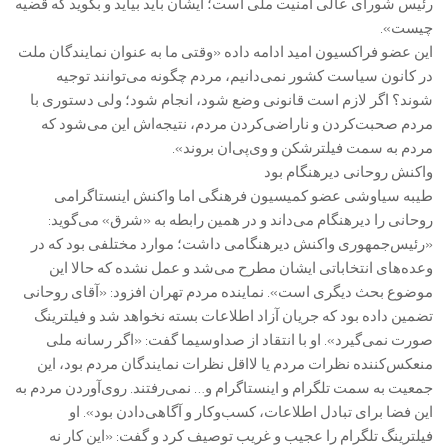
رئیس شورای عالی امنیت ملی است؛ ایشان باید بیاید و بگوید که قضیه
چیست».
این عضو فراکسیون امید ادامه داده «وقتی ما به عنوان نمایندگان ملت
در کانون سیاست کشور نمی‌دانیم، مردم چگونه می‌توانند توجیه
شوند؟ اگر لازم است قانونی وضع شود، انجام شود؛ ولی دستوری با
مردم صحبت‌کردن و ناراضی‌کردن مردم، نتیجه‌اش این می‌شود که
مردم به سمت فیلترشکن و وی‌پی‌ان بروند».
واکنش روحانی دیرهنگام بود
طیبه سیاوشی عضو کمیسیون فرهنگی اما واکنش اینستاگرامی
روحانی را دیرهنگام می‌داند و در همین رابطه به «شرق» می‌گوید:
«رئیس‌جمهوری واکنش دیرهنگامی داشت؛ موارد مختلفی بود که در
وعده‌های انتخاباتی ایشان مطرح می‌شد و عمل نشده که حالا این
موضوع بحث دیگری است». نماینده مردم تهران افزود: «آقای روحانی
تضمین داده بود که جریان آزاد اطلاعات بسته نخواهد شد و فیلترینگ
صورت نمی‌گیرد». او با انتقاد از صداوسیما گفت: «اگر رسانه ملی
منعکس‌کننده نظرات مردم یا لااقل نظرات نمایندگان مردم بود، این
جمعیت به سمت تلگرام و اینستاگرام و… نمی‌رفتند. روی‌آوردن مردم به
این فضا برای تبادل اطلاعات، کسب‌وکار و آگاهی‌دادن بود». او
فیلترینگ تلگرام را عجیب و غریب توصیف کرد و گفت: «این کار نه