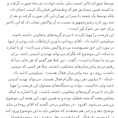
توسط شورای‌عالی امنیت ملی مانند حوادث دی ماه صورت گرفت و
نه کمیته تعیین مصادیق هم که وظیفه‌اش فیلترینگ است، انجام داد،
بلکه توسط یک شعبه دادسرا در تهران این کار صورت گرفت و بعد از
سه روز تازه رئیس‌جمهوری نسبت به آن واکنش نشان داد که این تأخیر
برای خود من شوک‌آور است».
این فرصت را مهیا نکردند تا مردم گزینه‌های متفاوتی داشته باشند
سیاوشی ادامه داد: «آقای روحانی یا وزیر ارتباطات باید زودتر از اینها
در مورد این حق تضییع‌شده مردم واکنش نشان می‌دادند». او با اشاره
به اینکه «این موضوع که تلگرام می‌تواند تهدیدی امنیتی باشد، برای
مردم جا نیفتاده است»، گفت: «من قبلا هم گفتم که هر جای دنیا که
رفتم مردم پیام‌رسان‌های مختلفی داشتند. مثلا هر کسی که سمتی
داشت، روی دو، سه پیام‌رسان فعال هستند». سیاوشی ادامه داد:
«اینکه ۴۰ میلیون نفر روی تلگرام فعال هستند، می‌تواند تهدید امنیتی
باشد ولی حاکمیت، دولت و دستگاه‌های مسئول این فرصت را مهیا
نکردند تا مردم گزینه‌های متفاوتی داشته باشند». او با اشاره به اینکه
مجلس هفته گذشته تعطیل بوده و به همین جهت این هفته این موضوع
بررسی می‌شود، افزود: «در مجلس برخی گفتند که آقای روحانی بیاید
توضیح دهد و برخی هم معتقدند که مجلس باید به این موضوع ورود کند.
در کمیسیون فرهنگی که ما هستیم نظر متحدی روی موضوع فضای