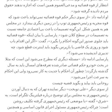
انتظار از قوه قضائیه و مدعی‌العموم همین است که اجازه ندهند حقوق
مردم نادیده گرفته شود».
او ادامه داد: «از سوی دیگر حکم قوه قضائیه نمی‌تواند باعث شود که
قوه مجریه و رئیس‌جمهوری توپ را در زمین دیگری بیندازد. در مجلس
هم به همین شکل. این‌گونه تصمیمات باعث بی‌اعتمادی جامعه نسبت
به تصمیمات در سطح کلان شود». پارسایی با بیان اینکه «قوه قضائیه
باید جلوی صدور این‌گونه احکام را بگیرد»، گفت: «اگر این اقدام باب
شود و روزی یک قاضی یا بازپرس بگوید باید اینترنت قطع شود، چه
تدبیری اندیشیده می‌شود؟».
پارسایی ادامه داد: «مسئله دیگری که مطرح می‌شود این است که مثلا
در بحث خودرو حکم قضائی صادر‌شده تعرفه‌های امسال باید به سال
گذشته بازگردد؛ چطور آن احکام با جدیت به کار نمی‌رود ولی این احکام
به سرعت اجرا می‌شود».
روحانی باید بیاید و بگوید قضیه چیست
از سوی دیگر «علی نوبخت» دیگر نماینده تهران که به دنبال آوردن
رئیس‌جمهوری به مجلس برای توضیح درباره فیلترینگ تلگرام است، به
«شرق» گفته «با موضعی که رئیس‌جمهوری گرفته تکلیف روشن
است؛ چراکه رئیس‌جمهوری مسئول اجرای قانون اساسی و همچنین