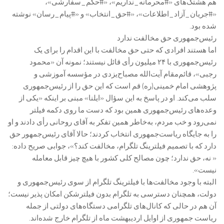
هم هشتگ‌های «#محرمانه_نداریم»، «#حکم_سفارشی»،
«‌#جریان_آزاد_اطلاعات»، «#حق_انتخاب» و «#پیام_رسان» نوشته
شده بود.
رئیس‌جمهوری حق مخالفت ندارد
اما هستند افرادی که حتی حق مخالفت با این اقدام را برای یک
رئیس‌جمهوری با ۲۴ میلیون رأی قائل نیستند؛ نمونه آن «محمود
رجبی»، قائم‌مقام آیت‌الله مصباح‌یزدی در مؤسسه آموزشی و
پژوهشی امام خمینی(ره) قم است که این حق را از رئیس‌جمهوری
سلب می‌کند. او در پاسخ به این سؤال «ایلنا» مبنی بر اینکه «یکی از
وعده‌های رئیس‌جمهوری همین بود که دست ما روی دکمه فیلتر
نمی‌رود و خب مردم، به‌خاطر همین تفکر به آقای روحانی رأی دادند و او
را به جایگاه ریاست‌جمهوری انتخاب کردند؛ حالا آقای رئیس‌جمهور حق
دارد که با تصمیم فیلترینگ تلگرام، مخالفت کند؟»، جوابی صریح داده:
« نه، حق ندارد؛ چون مصالح کلی کشور با هیچ چیز قابل معامله
نیست».
البته با وجود مخالفت‌ها با فیلترینگ تلگرام از سوی رئیس‌جمهوری و
دولت، همچنان دسترسی به تلگرام بدون فیلترشکن امکان پذیر نیست؛
آن هم در حالی که کانال‌های تلگرامی دستگاه‌های دولتی از جمله
ریاست جمهوری از اوایل اردیبهشت ماه از تلگرام خارج شده‌اند.