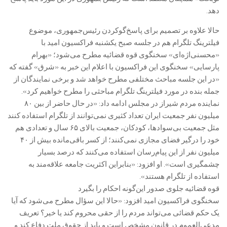
دهد.
حالا علاوه بر تصمیم برای پاسخ‌گوکردن رئیس‌جمهوری، موضوع
فیلترینگ تلگرام هم در جلسه صبح یکشنبه فراکسیون امید با
«محسنی‌اژه‌ای» سخنگوی قوه قضائیه مطرح می‌شود؛ «بهرام
پارسایی» سخنگوی این فراکسیون با اعلام این خبر به «شرق» گفته که
«در این جلسه مباحث مختلفی مطرح خواهد شد و برخی نمایندگان از
جمله بنده در مورد فیلترینگ تلگرام مباحثی را مطرح خواهیم کرد».
نماینده مردم شیراز در مجلس ادامه داد: «در حال حاضر از بین ۸۰
میلیون نفر جمعیت ایران تعداد کثیری نمی‌توانند از تلگرام استفاده کنند
مثل جمعیت بی‌سوادها، کودکان، جمعیت بالای ۶۵ سال و تعدادی هم
خود را درگیر فضای مجازی نمی‌کنند؛ از کسر باقی‌مانده بیش از ۴۰
میلیون نفر از این پیام‌رسان استفاده می‌کنند که درصد بسیار
چشمگیری است». او افزود: «بنابراین اکثریت جامعه علاقه‌مند به
استفاده از تلگرام هستند».
قوه قضائیه جلوی صدور این‌گونه احکام را بگیرد
سخنگوی فراکسیون امید افزود: «حالا این سؤال مطرح می‌شود که آیا
یک حکم قضائی می‌تواند مردم را از حقی محروم کند یا خیر؟ تعریف
مدعی‌العموم در قانون مشخص است و باید از حقوق ملت دفاع کند و