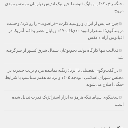
،جلگه رخ ، کدکن و بایگ ) توسط خیر نیک اندیش دیارمان مهندس مهدی
مروج
چین هم پس از ایران و روسیه کارت «فراصوت» را رو کرد/ وحشت
در پنتاگون؛ استقرار انبوه «دی‌اف‑۱۷» و پایان عصر پدافند آمریکا در
اقیانوس آرام +عکس
فعالیت تنها کارگاه تولید تخم‌نوغان شمال شرق کشور از سرگرفته
شد
در گفت‌وگوی تفصیلی با ایرنا؛ زنگنه نماینده مردم تربت حیدریه در
مجلس شورای اسلامی : بودجه ۱۴۰۵ و برنامه هفتم متناسب با شرایط
جنگی اصلاح می‌شوند
سخنگوی سپاه: تنگه هرمز به ابزار استراتژیک قدرت تبدیل شده
است