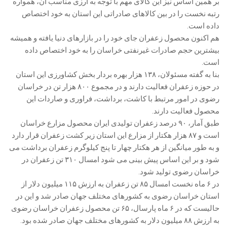
بر همین اساس نیز این کالای مهم با توجه به ارزی مناسب آن، همواره
رتبه نخست را در بین کالاهای صادراتی این استان به خود اختصاص
داده است.
هم اکنون محصول زعفران جای خود را در بازارهای دنیا یافته و همیشه
بیشترین حجم صادرات غیرنفتی خراسان را به خود اختصاص داده
است.
بنا به گفته مسئولان، ۱۳۸ هزار بهره بردار بخش کشاورزی این استان
در حوزه زعفران فعالیت دارند و در مجموع ۸۰۰ هزار تن در خراسان
رضوی در امور مرتبط با کاشت، برداشت، فراوری و صاردات این
محصول فعالیت دارند.
طبق آمار، ۹۰ درصد زعفران تولیدی ایران محصول مزارع خراسان
است و ۸۷ هزار هکتار از مزارع این استان زیر کشت زعفران قرار دارد
و به طور میانگین از هر هکتار چهار تا پنج کیلوگرم زعفران برداشت می
شود و بر این اساس پیش بینی می شود امسال ۳۱۰ تن زعفران در
خراسان رضوی تولید شود.
در ۶ ماه نخست امسال ۸۵ تن زعفران به ارزش ۱۱۵ میلیون دلار از
استان خراسان رضوی به کشورهای مختلف جهان صادر شد و این در
حالیست که در ۶ ماه پارسال، ۶۵ تن محصول زعفران خراسان رضوی
به ارزش ۸۸ میلیون دلار به کشورهای مختلف جهان صادر شده بود.