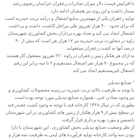
با افزایش قیمت دلار میزان صادرات زعفران خراسان رضوی رشد
بسیار داشت و این روند نیز همچنان ادامه دارد.
تولید زعفران یکی از مهمترین منابع اشتغال و درآمد تربت حیدریه است
که برای حدود ۴۰۰ هزار نفرروز طی مراحل کاشت، داشت و برداشت
اشتغال ایجاد می کند و تعداد بهره برداران بخش کشاورزی شهرستان
زاوه در مجاورت تربت حیدریه نیز ۱۷ هزار نفر است که بیش از ۹۰
درصد آنها به کشت زعفران مشغولند.
به ازای هر هکتار زمین زعفران در زاوه ۲۲۰ نفرروز مشغول کار هستند
که در مجموع ۷۰ هزار نفر اشتغال مستقیم و ۲ تا سه برابر این رقم
اشتغال غیرمستقیم ایجاد می کند.
* صنایع تبدیلی
با توجه به ظرفیت بالای تربت حیدریه در زمینه محصولات کشاورزی و
نیز وجود معادن غنی ، همواره صنایع تبدیلی مورد توجه بوده است
بطوری که در سال ۱۳۲۸ کارخانه قند با توجه به وجود کشت چغندر قند
در سطح بیش از ۹ هزار هکتار از زمین های کشاورزی در این شهرستان
تاسیس و مورد بهره برداری قرار گرفت.
از نظر وضعیت صنایع تبدیلی بخش کشاورزی ، این شهرستان با دارا
بودن سه واحد کارخانه تولید فرآورده های لبنی به ظرفیت سه هزار و