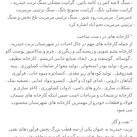
، سنگ لاشه کمر زد کامه پائین ، گرانیت مشکی سنگ تربت حیدریه ،
گرانیت مشکی بایگ ، گرانیت سنونج بایگ ، سنگ تزئینی مرمریت
عنبرسرا ، مرمریت رود شور ، سنگ تزئینی مرمریت تلخ بخش و سنگ
تزئینی مرمریت نجم آباد اشاره کرد.
* کارخانه های در دست ساخت
از جمله کارخانه های مهم در حال احداث در شهرستان تربت حیدریه ،
کارخانه پشم شویی و ریسندگی و رنگرزی ، چرم و سالامبور پوست گاو
، گوساله ، گوسفند و بز ، ایجاد صنایع جانبی ابریشم ، کارخانه تنظیف
پر مرغ ، تولید پودر استخوان ، تولید مقوا از ضایعات کشاورزی ، پنبه
هیدروفیل ، تولید کودهای ریز مغذی ، کنسانتره میوه جات ، فرآوری
گیاهان دارویی ، غذای کودک و آجیل ، کنسرو مواد غذایی ، تصقیه نمک ،
، شکلات سازی ، دارو های دامی ، ادوات کشاورزی ، کاغذ سازی و
کارخانه ترشیجات و مرباجات است ضمن اینکه کارخانه های سیمان،
فولاد و قطعات خودرو از مهمترین کارخانه های شهرستان محسوب
می شود.
* نفت و گاز
تربت حیدریه به عنوان یکی از سه قطب بزرگ پخش فرآوردهای نفتی
خراسان رضوی مطرح است به گونه ای که سه منطقه نفتی زیر در