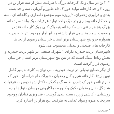
۳۰۲ تن در سال و یک کارخانه بزرگ با ظرفیت بیش از سه هزار تن در
روز ، ۲ واحد کارخانه تولید خوراک دام طیور و آبزیان ، سه واحد بسته
بندی و فرآوری زعفران، ۲ پروژه مهم مجتمع دامداری و گلخانه ای ، سه
واحد کارخانه بوجاری بذر ، یک واحد تولید عرقیات ، یک واحد سردخانه
بزرگ پنج هزار تنی ، سه کارخانه پنبه پاک کنی و یک کار خانه قند در
وضعیت بسیار مناسبی قرار داشته و بنابر آمار موجود ، تربت حیدریه
همواره جزو پنج شهرستان برتر استان خراستان رضوی از لحاظ
کارخانه های صنعتی و تبدیلی محسوب می شود.
شهرستان تربت حیدریه دارای ۲ شهرک صنعتی در شهر تربت حیدریه و
بخش رباط سنگ است که در بین پنج شهرستان برتر استان خراسان
رضوی قرار گرفته است.
از دیگر صنایع تبدیلی در تربت حیدریه ، می توان به کارخانه پنیر کامل
نوین (رخ) ، کارخانه شیر پاکان رضوان ، خوراک دام خراسان ، خوراک
دام ترنانه و خوراک دام رباط سنگ و کدکن ، نکتار شهد دیس ، ، عرقیات
شاد گل ، نان رضوان ، کیک و کلوچه ، ماکارونی مهسان ، تولید لوازم
روشنایی ، کاشی زرین ، بسته بندی گوشت ، قند ریزی قنادان و وجود
سردخانه میوه و مواد غذایی به ظرفیت پنج هزار تن اشاره کرد.
* صنعت