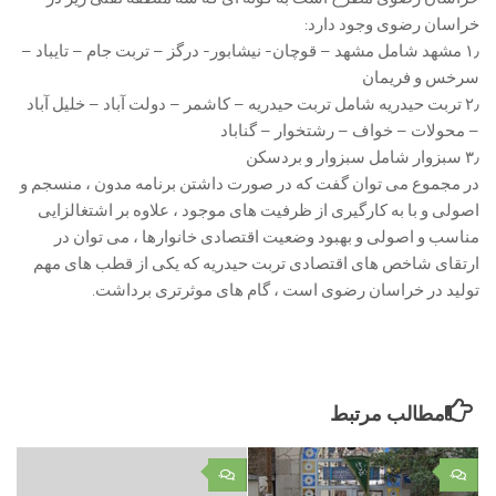
خراسان رضوی وجود دارد:
۱٫ مشهد شامل مشهد – قوچان- نیشابور- درگز – تربت جام – تایباد –
سرخس و فریمان
۲٫ تربت حیدریه شامل تربت حیدریه – کاشمر – دولت آباد – خلیل آباد
– محولات – خواف – رشتخوار – گناباد
۳٫ سبزوار شامل سبزوار و بردسکن
در مجموع می توان گفت که در صورت داشتن برنامه مدون ، منسجم و
اصولی و با به کارگیری از ظرفیت های موجود ، علاوه بر اشتغالزایی
مناسب و اصولی و بهبود وضعیت اقتصادی خانوارها ، می توان در
ارتقای شاخص های اقتصادی تربت حیدریه که یکی از قطب های مهم
تولید در خراسان رضوی است ، گام های موثرتری برداشت.
مطالب مرتبط
۰
۰