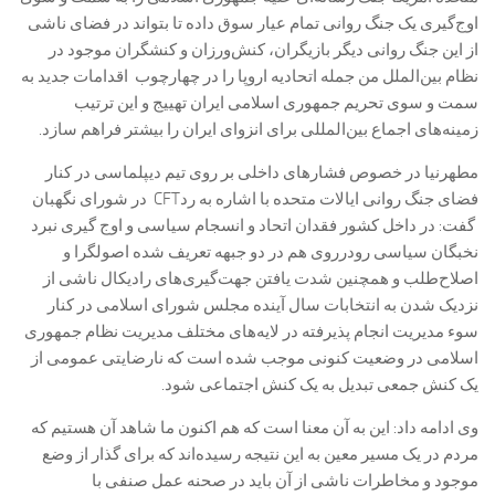
اوج‌گیری یک جنگ روانی تمام عیار سوق داده تا بتواند در فضای ناشی
از این جنگ روانی دیگر بازیگران، کنش‌ورزان و کنشگران موجود در
نظام بین‌الملل من جمله اتحادیه اروپا را در چهارچوب اقدامات جدید به
سمت و سوی تحریم جمهوری اسلامی ایران تهییج و این ترتیب
زمینه‌های اجماع بین‌المللی برای انزوای ایران را بیشتر فراهم سازد.
مطهرنیا در خصوص فشارهای داخلی بر روی تیم دیپلماسی در کنار
فضای جنگ روانی ایالات متحده با اشاره به ردCFT در شورای نگهبان
گفت: در داخل کشور فقدان اتحاد و انسجام سیاسی و اوج گیری نبرد
نخبگان سیاسی رودرروی هم در دو جبهه تعریف شده اصولگرا و
اصلاح‌طلب و همچنین شدت یافتن جهت‌گیری‌های رادیکال ناشی از
نزدیک شدن به انتخابات سال آینده مجلس شورای اسلامی در کنار
سوء مدیریت انجام پذیرفته در لایه‌های مختلف مدیریت نظام جمهوری
اسلامی در وضعیت کنونی موجب شده است که نارضایتی عمومی از
یک کنش جمعی تبدیل به یک کنش اجتماعی شود.
وی ادامه داد: این به آن معنا است که هم اکنون ما شاهد آن هستیم که
مردم در یک مسیر معین به این نتیجه رسیده‌اند که برای گذار از وضع
موجود و مخاطرات ناشی از آن باید در صحنه عمل صنفی با