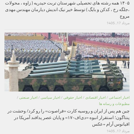
۱۴۰۵ همه رشته های تحصیلی شهرستان تربت حیدریه ( زاوه ، محولات
،جلگه رخ ، کدکن و بایگ ) توسط خیر نیک اندیش دیارمان مهندس مهدی
مروج
مرداد 17, 1405
اخبار اجتماعی
/
اخبار اقتصادی
/
اخبار حقوقی
/
اخبار سیاسی
/
اخبار صنعتی
/
مطبوعات و رسانه ها
چین هم پس از ایران و روسیه کارت «فراصوت» را رو کرد/ وحشت در
پنتاگون؛ استقرار انبوه «دی‌اف‑۱۷» و پایان عصر پدافند آمریکا در
اقیانوس آرام +عکس
مرداد 17, 1405