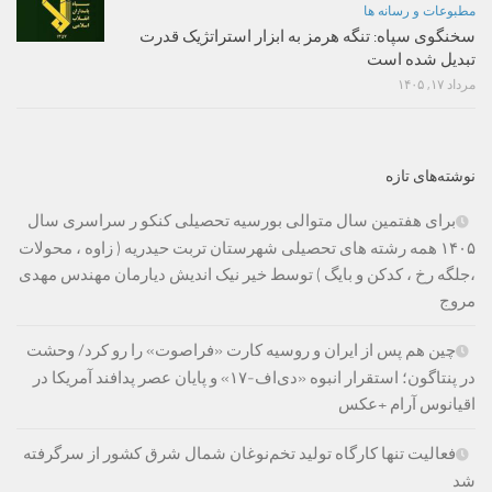
مطبوعات و رسانه ها
سخنگوی سپاه: تنگه هرمز به ابزار استراتژیک قدرت
تبدیل شده است
مرداد ۱۷, ۱۴۰۵
نوشته‌های تازه
برای هفتمین سال متوالی بورسیه تحصیلی کنکو ر سراسری سال
۱۴۰۵ همه رشته های تحصیلی شهرستان تربت حیدریه ( زاوه ، محولات
،جلگه رخ ، کدکن و بایگ ) توسط خیر نیک اندیش دیارمان مهندس مهدی
مروج
چین هم پس از ایران و روسیه کارت «فراصوت» را رو کرد/ وحشت
در پنتاگون؛ استقرار انبوه «دی‌اف‑۱۷» و پایان عصر پدافند آمریکا در
اقیانوس آرام +عکس
فعالیت تنها کارگاه تولید تخم‌نوغان شمال شرق کشور از سرگرفته
شد