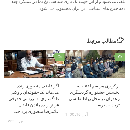
تلقی می‌شود و از این جهت یک بازی سیاسی نخ نما در عملکرد چند
دهه جناح های سیاسی در ایران محسوب می شود
مطالب مرتبط
۰
۰
برگزاری مراسم افتتاحیه
اگر قاضی منصوری زنده
نخستین جشنواره گردشگری
می‌ماند یک حقوقدان و وکیل
زعفران در محل رباط طبسی
دادگستری به بررسی حقوقی
تربت حیدریه
فرض زنده‌ماندن قاضی
غلامرضا منصوری پرداخت.
آبان 16, 1400
تیر 1, 1399